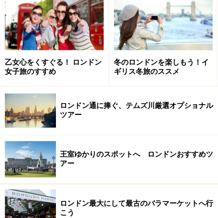
次のページへ
1
/
6
乙女心をくすぐる！ ロンドン
冬のロンドンを楽しもう！イ
女子旅のすすめ
ギリス冬旅のススメ
ロンドン通に捧ぐ、テムズ川厳選オプショナル
ツアー
王室ゆかりのスポットへ ロンドンおすすめツ
アー
ロンドン最大にして最古のバラマーケットへ行
こう