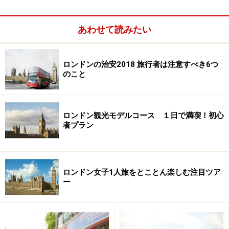
ジとは、平日の日中にロンドン中心部へ車を乗り入れる
際に支払う渋滞税のこと。2003年に導入されて、2007年
あわせて読みたい
２月には適用範囲が拡大されました。現在は一日あたり
８ポンドになっています。
ロンドンの治安2018 旅行者は注意すべき6つ
そして地球温暖化への懸念から、自動車の排気ガス削減
のこと
への動きも手伝って、自動車に代わる交通手段として自
転車が注目されはじめているのです。
ロンドン観光モデルコース １日で満喫！初心
者プラン
＞＞ではいよいよ、
次のページ
でA-bikeの全貌が明らか
に！
※記事内容は執筆時点のものです。最新の内容をご確認くださ
ロンドン女子1人旅をとことん楽しむ注目ツア
い。
ー
※海外を訪れる際には最新情報の入手に努め、「
外務省 海外安全
ホームページ
」を確認するなど、安全確保に十分注意を払ってく
ださい。