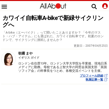
カワイイ自転車A-bikeで新緑サイクリン
グへ
「A-bike（エーバイク）」って聞いたことありますか？ 「今年のマス
ト・ハブ・アイテム」にも選ばれた、カワイイ自転車です。初夏のロン
ドンで、サイクリングに挑戦しませんか？
更新日：
2007年04月25日
朝霧 まや
イギリス ガイド
ロンドン在住歴13年。ロンドン大学大学院を卒業後、現地日系
メディアに勤務。母校である上智大学の同窓会英国支部「英国
ソフィア会」の幹事長をつとめ、各種交流イベントを主催。
プロフィール詳細
執筆記事一覧