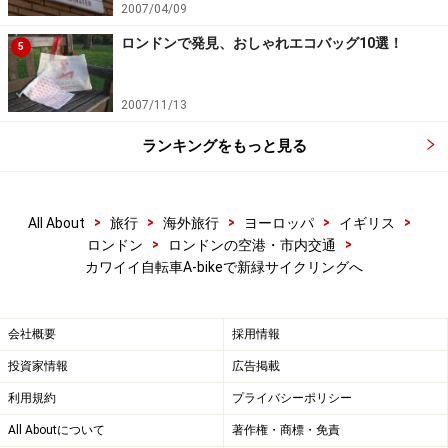
2007/04/09
ロンドンで発見、おしゃれエコバッグ10選！
5
2007/11/13
ランキングをもっと見る
>
>
>
>
>
All About
旅行
海外旅行
ヨーロッパ
イギリス
>
>
ロンドン
ロンドンの空港・市内交通
カワイイ自転車A-bikeで新緑サイクリングへ
会社概要
採用情報
投資家情報
広告掲載
利用規約
プライバシーポリシー
All Aboutについて
著作権・商標・免責