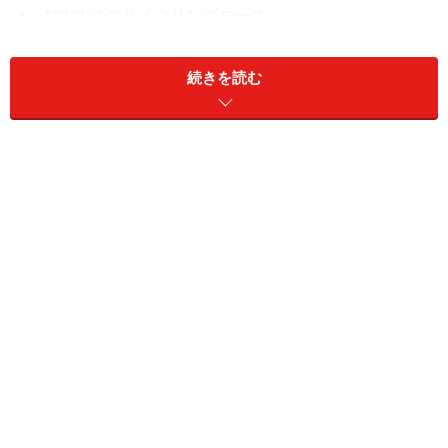
おすすめのサイクリングコース
続きを読む
いま、ロンドンで自転車が注目されるワケ
赤い丸に白抜きの「Ｃ」が、コンジェスチョン・チャージ
適用区域のサイン
ロンドンでは、2005年の地下鉄同時テロをきっかけに自
転車通勤が増えはじめ、この２年間でサイクリストの数
は２倍に増えているとか。
これに加えて、コンジェスチョン・チャージ(congestion
charge)の適用範囲拡大が、サイクリスト人口の増加を後
押ししたと言われています。コンジェスチョン・チャー