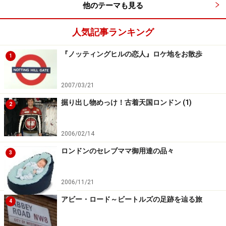
他のテーマも見る
人気記事ランキング
『ノッティングヒルの恋人』ロケ地をお散歩
1
2007/03/21
掘り出し物めっけ！古着天国ロンドン (1)
2
2006/02/14
ロンドンのセレブママ御用達の品々
3
2006/11/21
アビー・ロード～ビートルズの足跡を辿る旅
4