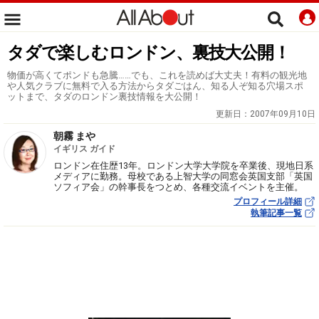
タダで楽しむロンドン、裏技大公開！
物価が高くてポンドも急騰……でも、これを読めば大丈夫！有料の観光地
や人気クラブに無料で入る方法からタダごはん、知る人ぞ知る穴場スポ
ットまで、タダのロンドン裏技情報を大公開！
更新日：
2007年09月10日
朝霧 まや
イギリス ガイド
ロンドン在住歴13年。ロンドン大学大学院を卒業後、現地日系
メディアに勤務。母校である上智大学の同窓会英国支部「英国
ソフィア会」の幹事長をつとめ、各種交流イベントを主催。
プロフィール詳細
執筆記事一覧