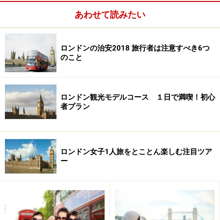
サンドイッチ……2.5ポンド（＝575円）
あわせて読みたい
おもな観光地への入場料金は、
ロンドン塔……16ポンド（＝3680円）
ロンドンの治安2018 旅行者は注意すべき6つ
のこと
ウエストミンスター寺院……10ポンド（＝2300円）
セント・ポール大聖堂……9.50ポンド（＝2185円）
ロンドン観光モデルコース １日で満喫！初心
などなど。油断すると、あっ！という間にお金が消えて
者プラン
いく、オソロシイ街なのです。
その反面、ちょっと機転をきかせれば、お金をかけずに
ロンドン女子1人旅をとことん楽しむ注目ツア
楽しむ方法がたくさん見つかるのが、ロンドンの面白い
ー
ところ。ではさっそく、タダで楽しむロンドンの裏ワザ
情報を紹介しましょう。
＞＞
次のページ
では、まず初級編から。観光客でも気軽