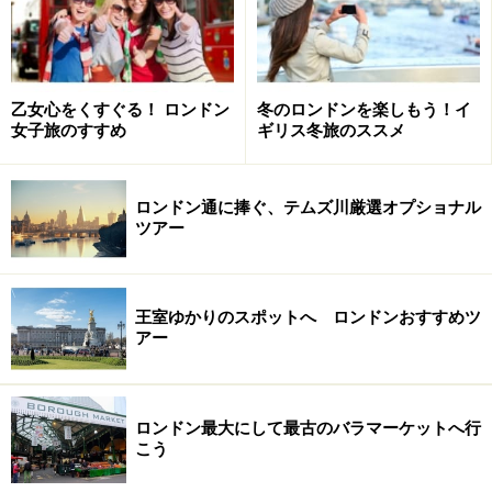
に楽しめる、タダのロンドン情報です。
※記事内容は執筆時点のものです。最新の内容をご確認くださ
い。
※海外を訪れる際には最新情報の入手に努め、「
外務省 海外安全
乙女心をくすぐる！ ロンドン
冬のロンドンを楽しもう！イ
ホームページ
」を確認するなど、安全確保に十分注意を払ってく
女子旅のすすめ
ギリス冬旅のススメ
ださい。
ロンドン通に捧ぐ、テムズ川厳選オプショナル
次のページへ
1
/
6
ツアー
王室ゆかりのスポットへ ロンドンおすすめツ
アー
ロンドン最大にして最古のバラマーケットへ行
こう