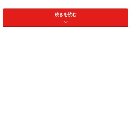
続きを読む
ロンドンの物価って、どのくらい？
「ロンドンって、何でも高いね！」……最近、ロンドンを
訪れる人からよく聞くコメントです。確かに、ロンドン
の物価はヨーロッパで一番。さらに、最近のポンド高
で、日本円に換算するとさらに高く感じるようになりま
したね。
「高い、高い」とはいうけれど、では、実際はどんな感
じなのでしょう？ 2007年９月10日現在の為替レート
は、１ポンド＝約230円。これをもとに計算すると
地下鉄の初乗り料金……４ポンド（＝920円）
ミネラル・ウォーター（500ml）……1.5ポンド（＝345
円）