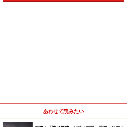
くチェックしています。
●
旺角明星便利店
●
亞洲香港
●
URBTIX
（英語・繁体字中国語、日本から電話予約でき
ます）
⇒次のページでは明星の入り待ちやコンサート前の食事
スポットについてご紹介します。
※記事内容は執筆時点のものです。最新の内容をご確認くださ
い。
※海外を訪れる際には最新情報の入手に努め、「
外務省 海外安全
ホームページ
」を確認するなど、安全確保に十分注意を払ってく
ださい。
あわせて読みたい