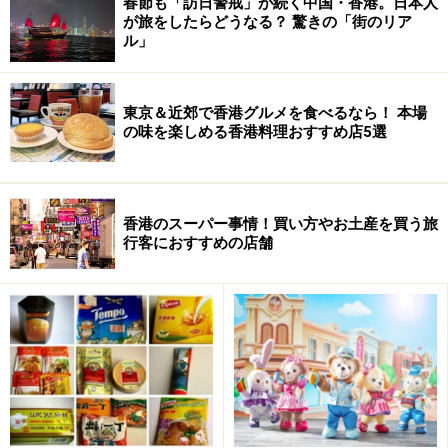
次のページへ
春節も「訪日警戒」が続く中国・香港。日本人
1
/
3
が旅をしたらどうなる？ 驚きの「街のリア
ル」
東京＆近郊で香港グルメを食べるなら！ 本場
の味を楽しめる香港料理おすすめ店5選
香港のスーパー事情！買い方やお土産を買う旅
行客におすすめの店舗