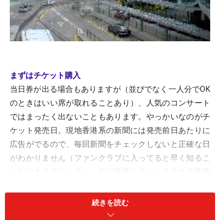
まずはチケット購入
当日券が出る場合もありますが（並びでなく一人分でOK
のときはいい席が取れることあり）、人気のコンサート
ではまったく出ないこともあります。やっかいなのがチ
ケット発売日。現地香港系の新聞には発売前日あたりに
広告がでるので、毎回新聞をチェックしないと正確な日
がわかりません（ファンクラブに入ってると早く知るこ
とができるでしょう）。毎日新聞をチェックできる香港
在住者はいいですが、日本からチケットを買うとなると
なかなか難しいと思うので、オンラインで購入するのが
続きを読む
いちばんです。私も以下のサイトでコンサート情報をよ