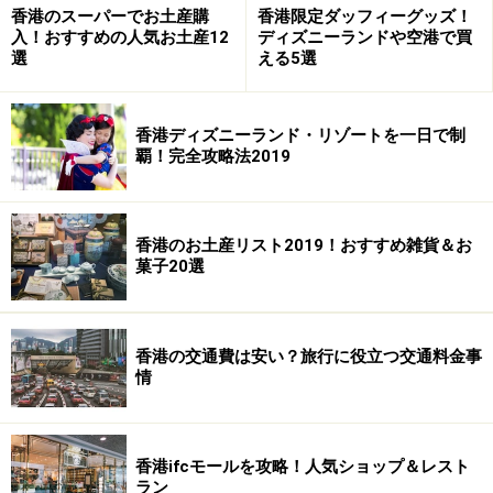
香港のスーパーでお土産購
香港限定ダッフィーグッズ！
入！おすすめの人気お土産12
ディズニーランドや空港で買
選
える5選
香港ディズニーランド・リゾートを一日で制
覇！完全攻略法2019
香港のお土産リスト2019！おすすめ雑貨＆お
菓子20選
香港の交通費は安い？旅行に役立つ交通料金事
情
香港ifcモールを攻略！人気ショップ＆レスト
ラン