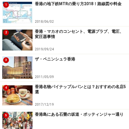
香港の地下鉄MTRの乗り方2018！路線図や料金
1
2018/06/02
香港・マカオのコンセント、電源プラブ、電圧、
2
変圧器事情
2019/09/24
ザ・ペニンシュラ香港
3
2011/05/09
香港名物パイナップルパンとは？おすすめの名店5
4
選
2017/12/19
香港島にある石畳の坂道・ポッティンジャー通り
5