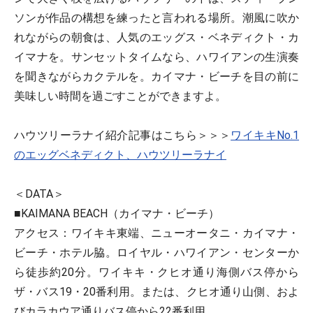
ソンが作品の構想を練ったと言われる場所。潮風に吹か
れながらの朝食は、人気のエッグス・ベネディクト・カ
イマナを。サンセットタイムなら、ハワイアンの生演奏
を聞きながらカクテルを。カイマナ・ビーチを目の前に
美味しい時間を過ごすことができますよ。
ハウツリーラナイ紹介記事はこちら＞＞＞
ワイキキNo.1
のエッグベネディクト、ハウツリーラナイ
＜DATA＞
■KAIMANA BEACH（カイマナ・ビーチ）
アクセス：ワイキキ東端、ニューオータニ・カイマナ・
ビーチ・ホテル脇。ロイヤル・ハワイアン・センターか
ら徒歩約20分。ワイキキ・クヒオ通り海側バス停から
ザ・バス19・20番利用。または、クヒオ通り山側、およ
びカラカウア通りバス停から22番利用