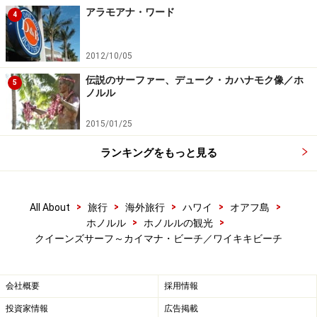
アラモアナ・ワード
4
2012/10/05
伝説のサーファー、デューク・カハナモク像／ホ
5
ノルル
2015/01/25
ランキングをもっと見る
>
>
>
>
>
All About
旅行
海外旅行
ハワイ
オアフ島
>
>
ホノルル
ホノルルの観光
クイーンズサーフ～カイマナ・ビーチ／ワイキキビーチ
会社概要
採用情報
投資家情報
広告掲載