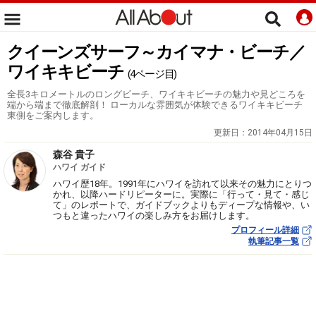
クイーンズサーフ～カイマナ・ビーチ／
ワイキキビーチ
(4ページ目)
全長3キロメートルのロングビーチ、ワイキキビーチの魅力や見どころを
端から端まで徹底解剖！ ローカルな雰囲気が体験できるワイキキビーチ
東側をご案内します。
更新日：
2014年04月15日
森谷 貴子
ハワイ ガイド
ハワイ歴18年。1991年にハワイを訪れて以来その魅力にとりつ
かれ、以降ハードリピーターに。実際に「行って・見て・感じ
て」のレポートで、ガイドブックよりもディープな情報や、い
つもと違ったハワイの楽しみ方をお届けします。
プロフィール詳細
執筆記事一覧