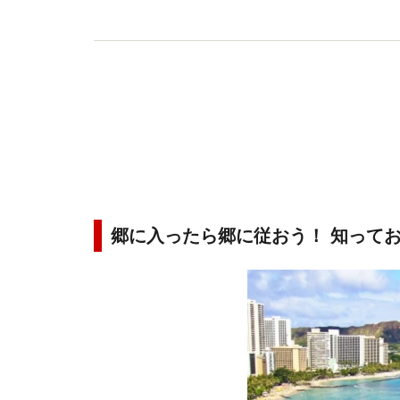
郷に入ったら郷に従おう！ 知って