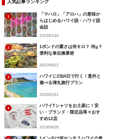
人気記事ランキング
「マハロ」「アロハ」の意味か
1
らはじめるハワイ語・ハワイ語
会話
2023/01/16
1ポンドの重さは何キロ？ 何g？
2
便利な単位換算術
2022/06/22
ハワイに2泊4日で行く！意外と
3
遊べる弾丸旅行プラン
2020/01/31
ハワイTシャツをお土産に！安
4
い・ブランド・限定品等々おす
すめ12店
2019/04/26
1インチは何センチ？ハワイの単