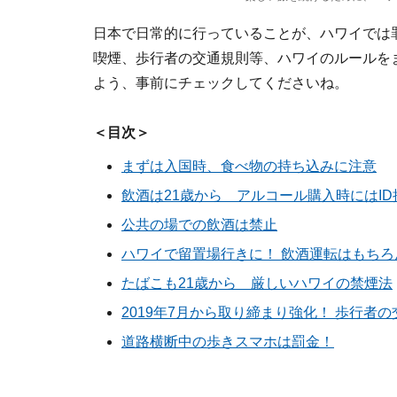
日本で日常的に行っていることが、ハワイでは
喫煙、歩行者の交通規則等、ハワイのルールを
よう、事前にチェックしてくださいね。
＜目次＞
まずは入国時、食べ物の持ち込みに注意
飲酒は21歳から アルコール購入時にはID
公共の場での飲酒は禁止
ハワイで留置場行きに！ 飲酒運転はもちろ
たばこも21歳から 厳しいハワイの禁煙法
2019年7月から取り締まり強化！ 歩行者
道路横断中の歩きスマホは罰金！