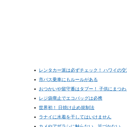
レンタカー派は必ずチェック！ ハワイの交
市バス乗車にもルールがある
おつかいや留守番はタブー！ 子供にまつわ
レジ袋廃止でエコバッグは必携
世界初！ 日焼け止め規制法
ラナイに水着を干してはいけません
カメやアザラシに触らない、近づかない