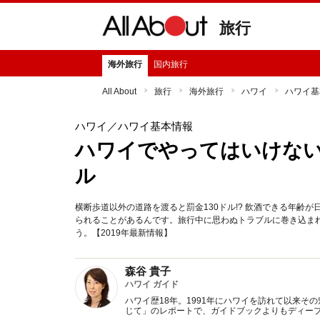
旅行
海外旅行
国内旅行
All About
旅行
海外旅行
ハワイ
ハワイ基
ハワイ
／ハワイ基本情報
ハワイでやってはいけな
ル
横断歩道以外の道路を渡ると罰金130ドル!? 飲酒できる年齢
られることがあるんです。旅行中に思わぬトラブルに巻き込ま
う。【2019年最新情報】
森谷 貴子
ハワイ ガイド
ハワイ歴18年。1991年にハワイを訪れて以来
じて」のレポートで、ガイドブックよりもディー