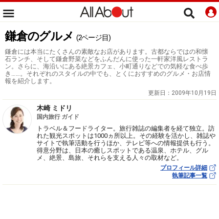
鎌倉のグルメ
(2ページ目)
鎌倉には本当にたくさんの素敵なお店があります。古都ならではの和懐
石ランチ、そして鎌倉野菜などをふんだんに使った一軒家洋風レストラ
ン。さらに、海沿いにある絶景カフェ、小町通りなどでの気軽な食べ歩
き……。それぞれのスタイルの中でも、とくにおすすめのグルメ・お店情
報を紹介します。
更新日：
2009年10月19日
木崎 ミドリ
国内旅行 ガイド
トラベル＆フードライター。旅行雑誌の編集者を経て独立。訪
れた観光スポットは1000ヵ所以上。その経験を活かし、雑誌や
サイトで執筆活動を行うほか、テレビ等への情報提供も行う。
得意分野は、日本の癒しスポットである温泉、ホテル、グル
メ、絶景、島旅、それらを支える人々の取材など。
プロフィール詳細
執筆記事一覧