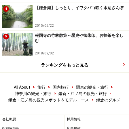
【鎌倉湖】しっとり、イワタバコ咲く水辺さんぽ
4
2015/05/22
報国寺の竹林散策～歴史や御朱印、お抹茶を楽し
5
む
2018/09/02
ランキングをもっと見る
>
>
>
>
All About
旅行
国内旅行
関東の観光・旅行
>
>
神奈川の観光・旅行
鎌倉・江ノ島の観光・旅行
>
鎌倉・江ノ島の観光スポット＆モデルコース
鎌倉のグルメ
会社概要
採用情報
投資家情報
広告掲載