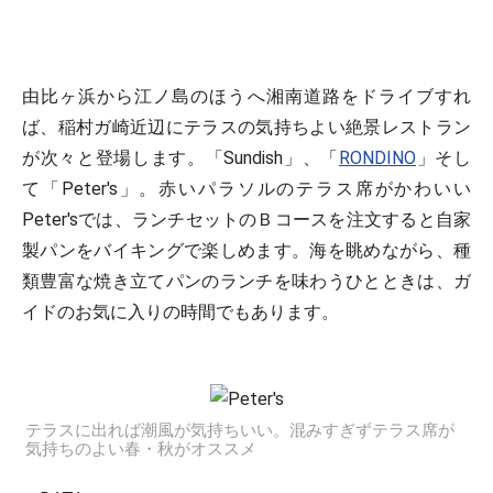
由比ヶ浜から江ノ島のほうへ湘南道路をドライブすれ
ば、稲村ガ崎近辺にテラスの気持ちよい絶景レストラン
が次々と登場します。「Sundish」、「
RONDINO
」そし
て「Peter's」。赤いパラソルのテラス席がかわいい
Peter'sでは、ランチセットのＢコースを注文すると自家
製パンをバイキングで楽しめます。海を眺めながら、種
類豊富な焼き立てパンのランチを味わうひとときは、ガ
イドのお気に入りの時間でもあります。
テラスに出れば潮風が気持ちいい。混みすぎずテラス席が
気持ちのよい春・秋がオススメ