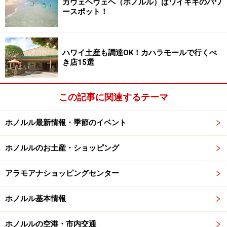
カヴェヘヴェヘ（ホノルル）はワイキキのパワ
ースポット！
日当たりは良好。ビーチへのアクセスも専用階段を降りてす
ぐ
ハワイ土産も調達OK！カハラモールで行くべ
き店15選
アリイ・タワー滞在の最大のメリットが、タワー2階に
あるプールデッキ「オーシャンビューテラス」。ここ
は、カードキーがなければ入ることができない、完全プ
この記事に関連するテーマ
ライベートな空間です。
ホノルル最新情報・季節のイベント
ビーチを下に見渡すプールデッキは、1日中よく日が当
ホノルルのお土産・ショッピング
たり、開放的で、かつ落ち着いた雰囲気。海を眺めるジ
ャグジー、厚いマットが敷かれたビーチベッドのほか、
アラモアナショッピングセンター
サウナ完備のフィットネスセンター、ビーチバーも併設
しており、どれもアリイ宿泊者専用。毎夕の美しいサン
ホノルル基本情報
セット、そして、
金曜夜に打ち上げられる花火
を目の前
で見ることができる最高のロケーションでもあります。
ホノルルの空港・市内交通