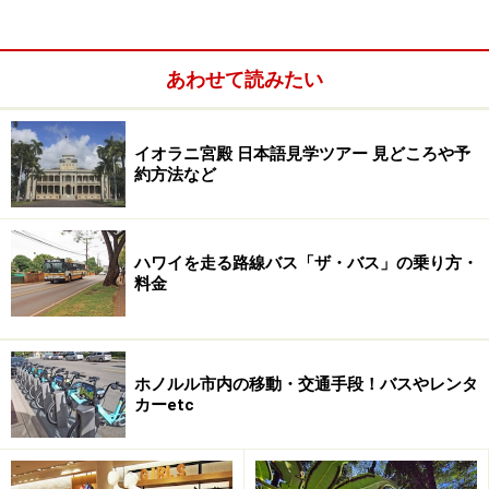
ロビー横にはWiFiアクセス、コンピューターターミナルを備
あわせて読みたい
えたゲストライブラリーを新設
オーシャンフロントに建つ、15階建てのアリイ・タワ
イオラニ宮殿 日本語見学ツアー 見どころや予
ー。隣には、米軍専用のハレコアホテルの緑が広がる静
約方法など
かな環境にあります。通常、ヒルトンのチェックイン
は、敷地中央のメインロビーで行いますが、アリイ宿泊
者は、タワー1階の豪華プライベートロビーで。ロビー
ハワイを走る路線バス「ザ・バス」の乗り方・
料金
には、専任のコンシェルジュも常駐しており、宿泊者1
人1人がきめ細やかなサービスを受けることができま
す。
ホノルル市内の移動・交通手段！バスやレンタ
カーetc