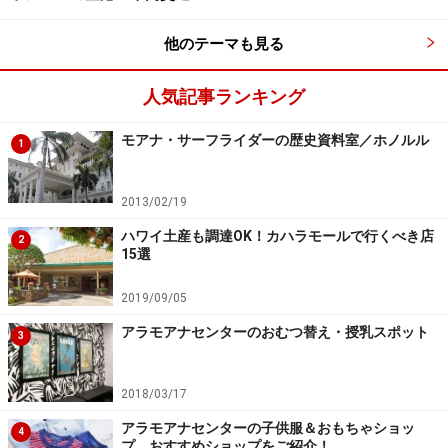
他のテーマも見る
※記事内容は執筆時点のものです。最新の内容をご確認くださ
人気記事ランキング
い。
※海外を訪れる際には最新情報の入手に努め、「
外務省 海外安全
モアナ・サーフライダーの歴史資料室／ホノルル
ホームページ
」を確認するなど、安全確保に十分注意を払ってく
1
ださい。
2013/02/19
次のページへ
1
/
2
ハワイ土産も調達OK！カハラモールで行くべき店
2
15選
2019/09/05
アラモアナセンターのおむつ替え・授乳スポット
3
2018/03/17
アラモアナセンターの子供服＆おもちゃショッ
4
プ おすすめショップをご紹介！