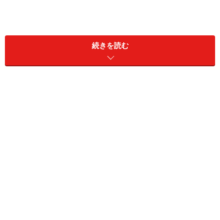
続きを読む
※画像をクリックすると、アリイ・タワーの施設、客室
を紹介するギャラリーをご覧いただけます。
チェックインは、アリイ・タワー専用ロビ
ーで