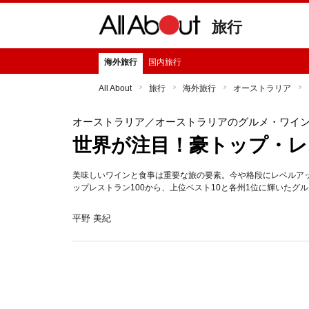
旅行
海外旅行
国内旅行
All About
旅行
海外旅行
オーストラリア
オーストラリア
／オーストラリアのグルメ・ワイ
世界が注目！豪トップ・レスト
美味しいワインと食事は重要な旅の要素。今や格段にレベルア
ップレストラン100から、上位ベスト10と各州1位に輝いたグ
平野 美紀