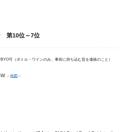
 第10位～7位
*
BYO可（ボトル・ワインのみ、事前に持ち込む旨を連絡のこと
）
NSW
－
地図
－