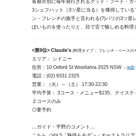
各都市別に毎年発行されるグッド・フード・ガイド（シ
3シェフハット（3ツ星に当る）を獲得してい
ン・フレンチの旗手と言われる(?)パリの3ツ星
ぽいものを使ったりと、目で舌で愉しめる料理
<第9位>
Claude's
(料理タイプ： フレンチ・ベース
エリア： シドニー
住所：10 Oxford St Woollahra 2025 NSW
－
地図
電話：(02) 9331 2325
営業：（火）～（土） 17:30-22:30
平均予算： 3コース・メニュー$135、テイステ
２コースのみ
◎要予約
…ガイド・平野のコメント…
こちら（Vol.5「魅惑もモダン・オーストラ