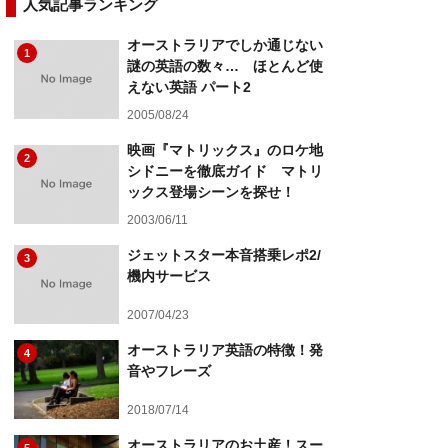
人気記事ランキング
オーストラリアでしか通じない
1
謎の英語の数々… ほとんど使
えない英語 パート2
2005/08/24
映画『マトリックス』のロケ地
2
シドニーを徹底ガイド マトリ
ックス登場シーンを探せ！
2003/06/11
ジェットスター本音搭乗レポ2/
3
機内サービス
2007/04/23
オーストラリア英語の特徴！発
4
音やフレーズ
2018/07/14
オーストラリアのお土産！スー