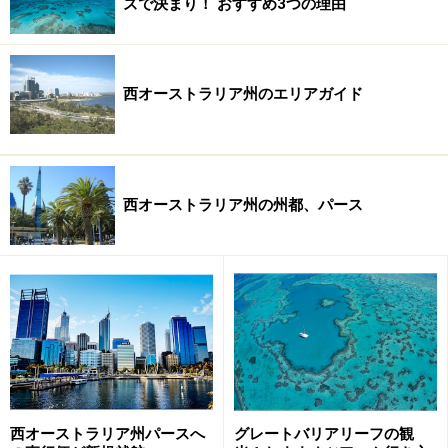
ズで決まり！ おすすめ3つの理由
NT
（ノーザンテリトリー）
★
オーストラリアン・パブ入門
…オーストラリアのビール基礎知識＆パブ利用
法
西オーストラリア州のエリアガイド
※記事内容は執筆時点のものです。最新の内容をご確認くださ
い。
※海外を訪れる際には最新情報の入手に努め、「
外務省 海外安全
ホームページ
」を確認するなど、安全確保に十分注意を払ってく
ださい。
西オーストラリア州の州都、パース
次のページへ
1
/
3
西オーストラリア州パースへ
グレートバリアリーフの観