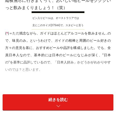
縦横無尽に行きまくって、おいしい地ビールをグググい
っと飲みまくりましょう！（笑）
ビン入りビールは、オーストラリアでは
主にこのサイズ(375ml)で、スタビーと言う
(
*
)＝ただ残念ながら、ガイドはほとんどアルコールを飲みません…の
で、味見のみ。というわけで、ガイドの相棒と周囲のビール好きの
方々の意見を基に、おすすめビールや品評を構成しました。でも、全
員日本人なので、基本的には日本のビールになじみが深く、“日本
の”を基準に品評しているので、「日本人好み」かどうかがわかりやす
いのでは？と思います。
オーストラリア各州のおすすめ地ビール
続きを読む
オーストラリアで、飲んでみたいおすすめビールを州別