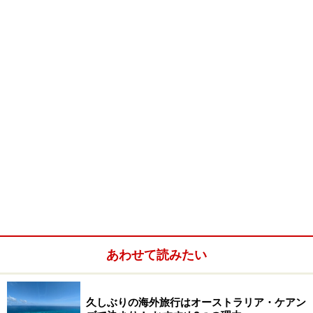
にセレクトしてみました！
※アルコール度の低い「ライト・ビア」（アルコール度
数3%未満）は除いています。まずは、「オーストラリア
のビールやパブについて知りたい！」と言う方は、【
オ
ーストラリアン・パブ入門
】からどうぞ。
オーストラリア各州のおすすめ地ビール
NSW
（ニュー・サウス・ウェールズ）州
VIC
（ビクトリア）州
QLD
（クイーンズランド）州
SA
（南オーストラリア）州
あわせて読みたい
WA
（西オーストラリア）州
TAS
（タスマニア）州
久しぶりの海外旅行はオーストラリア・ケアン