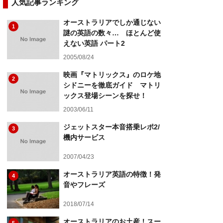
人気記事ランキング
オーストラリアでしか通じない
1
謎の英語の数々… ほとんど使
えない英語 パート2
2005/08/24
映画『マトリックス』のロケ地
2
シドニーを徹底ガイド マトリ
ックス登場シーンを探せ！
2003/06/11
ジェットスター本音搭乗レポ2/
3
機内サービス
2007/04/23
オーストラリア英語の特徴！発
4
音やフレーズ
2018/07/14
オーストラリアのお土産！スー