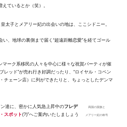
増えているとか（笑）。
ク皇太子とメアリー妃の出会いの地は、ここシドニー。
会い、地球の裏側まで届く“超遠距離恋愛”を経てゴール
ンマーク系移民の人々を中心に様々な祝賀パーティが催
ブレッド”が売れ行き好調だったり、“ロイヤル・コペン
ム・チェーン店）に列ができたりと、ちょっとしたデンマ
アン達に、密かに人気急上昇中の
フレデ
両国の国旗と
・スポット
(?)”へご案内いたしましょう
メアリー妃の称号