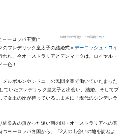
結婚式の翌日は、この話題一色！
めてヨーロッパ王室に
クのフレデリック皇太子の結婚式＝
デーニッシュ・ロイ
行われ、今オーストラリアとデンマークは、ロイヤル・
ド一色！
、メルボルンやシドニーの民間企業で働いていたまった
豪していたフレデリック皇太子と出会い、結婚。そしてプ
して女王の座が待っている…まさに『現代のシンデレラ
り馴染みの無かった遠い南の国・オーストラリアへの関
持つヨーロッパ各国から、「2人の出会いの地を訪ねよ