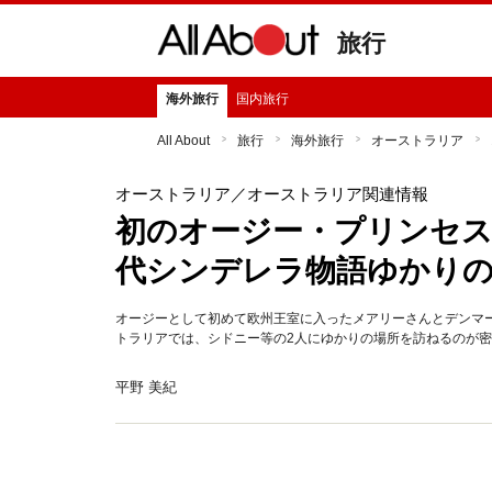
旅行
海外旅行
国内旅行
All About
旅行
海外旅行
オーストラリア
オーストラリア
／オーストラリア関連情報
初のオージー・プリンセ
代シンデレラ物語ゆかり
オージーとして初めて欧州王室に入ったメアリーさんとデンマー
トラリアでは、シドニー等の2人にゆかりの場所を訪ねるのが
平野 美紀