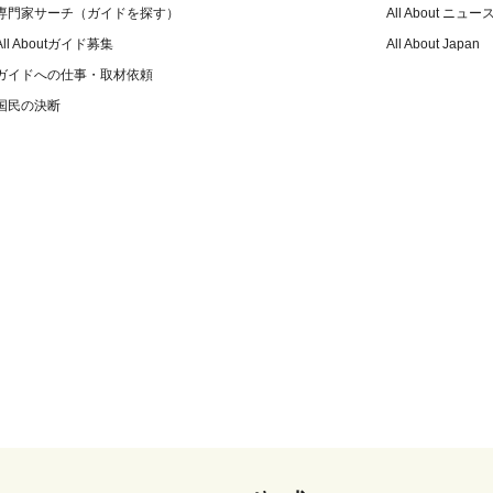
専門家サーチ（ガイドを探す）
All About ニュー
All Aboutガイド募集
All About Japan
ガイドへの仕事・取材依頼
国民の決断