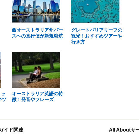
西オーストラリア州パー
グレートバリアリーフの
スへの直行便が新規就航
観光！おすすめツアーや
行き方
ロッ
オーストラリア英語の特
やツ
徴！発音やフレーズ
ガイド関連
All Abou