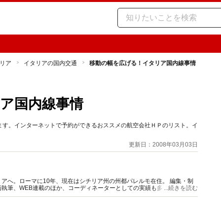
リア
イタリアの国内交通
移動の幅を広げる！イタリア国内線事情
ア国内線事情
ます。インターネットで予約ができるおススメの航空会社ＨＰのリスト。イ
更新日：2008年03月03日
アへ。ローマに10年、現在はシチリア州の州都パレルモ在住。 編集・制
執筆、WEB連載のほか、コーディネーターとしての実績も多数。現地通
...続きを読む
員・イタリア商工会議所認定通訳。