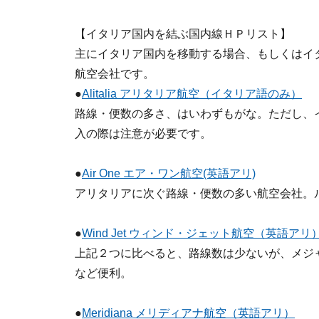
【イタリア国内を結ぶ国内線ＨＰリスト】
主にイタリア国内を移動する場合、もしくはイ
航空会社です。
●
Alitalia アリタリア航空（イタリア語のみ）
路線・便数の多さ、はいわずもがな。ただし、
入の際は注意が必要です。
●
Air One エア・ワン航空(英語アリ)
アリタリアに次ぐ路線・便数の多い航空会社。
●
Wind Jet ウィンド・ジェット航空（英語アリ
上記２つに比べると、路線数は少ないが、メジ
など便利。
●
Meridiana メリディアナ航空（英語アリ）