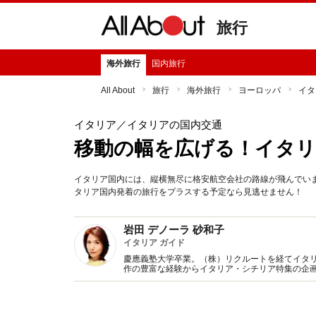
旅行
海外旅行
国内旅行
All About
旅行
海外旅行
ヨーロッパ
イタ
イタリア
／イタリアの国内交通
移動の幅を広げる！イタリ
イタリア国内には、縦横無尽に格安航空会社の路線が飛んでい
タリア国内発着の旅行をプラスする予定なら見逃せません！
岩田 デノーラ 砂和子
イタリア ガイド
慶應義塾大学卒業。（株）リクルートを経てイタリ
作の豊富な経験からイタリア・シチリア特集の企画
訳もおまかせ下さい！ 国際ジャーナリスト協会会