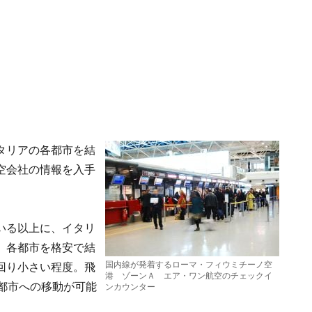
タリアの各都市を結
空会社の情報を入手
いる以上に、イタリ
、各都市を格安で結
国内線が発着するローマ・フィウミチーノ空
回り小さい程度。飛
港 ゾーンＡ エア・ワン航空のチェックイ
都市への移動が可能
ンカウンター