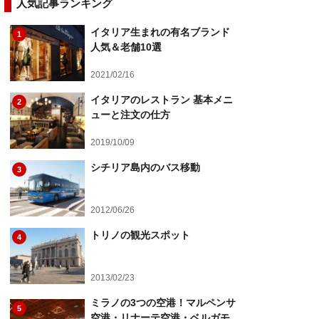
人気記事ランキング
イタリア生まれの有名ブランド
1
人気＆老舗10選
2021/02/16
イタリアのレストラン 基本メニ
2
ューと注文の仕方
2019/10/09
シチリア島内のバス移動
3
2012/06/26
トリノの観光スポット
4
2013/02/23
ミラノの3つの空港！マルペンサ
5
空港・リナーテ空港・ベルガモ