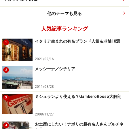
で何とか誠実に対応しようとしてしまう、日本人の悲し
いサガ。日本語を操る日本人専門のナンパ男が居ますよ
他のテーマも見る
ね、腹立たしいことに。そのためにわざわざ日本語勉強
したのかな？
人気記事ランキング
4.
感動を共有できる人が居ない。感想を言う相手が居な
イタリア生まれの有名ブランド人気＆老舗10選
い。
1
5.
今までなったことはありませんが病気や怪我になった
とき。
困るだろうなと。
2021/02/16
メッシーナ／シチリア
2
岩田：スゴイ！まとめていただいてしまいました。ホテ
ル問題もありましたね～。共感できる相手がいない。う
2011/08/28
ん、これは、ちょっと寂しいな～と私も思いました。特
ミシュランより使える？GamberoRosso大解剖
3
に笑えるシチュエーションとか、変てこなものとか見つ
けたときに。
2008/11/27
長くなってしまいましたが、いずれはイタリアにもカラ
お土産にしたい！ナポリの超有名人さんプルチネ
4