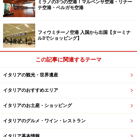
ミラノの3つの空港！マルペンサ空港・リナー
テ空港・ベルガモ空港
岩田：ホレなおす！自分にはホレ続けたい！だから、た
まには「私っていいかも」と実感する場面が必要ですよ
ね。
フィウミチーノ空港 入国から出国【ターミナ
ル3でショッピング】
じゃあ デメリットはなんでしょう？
1．
ホテル代が高く付く。
（欧米は何でも２人単位なの
この記事に関連するテーマ
で）
2.
ディナーが寂しい。
（同上理由による 今回はちゃん
イタリアの観光・世界遺産
と予約も入れてちゃんとしたレストランでちゃんとした
フルコースをいただきましたが、なんとなく緊張。他に
イタリアのおすすめエリア
一人でディナー食べてる人居ないんだもん）
3.
ナンパにあいやすい。
カフェのギャルソンがウインク
イタリアのお土産・ショッピング
よこしたり、通りすがりに「きみって凄くかわいいね」
イタリアのグルメ・ワイン・レストラン
みたいな軽いのだったらかえっていい気分になるんです
けどマジでやばいのもあるので。こちらも下手な外国語
イタリア基本情報