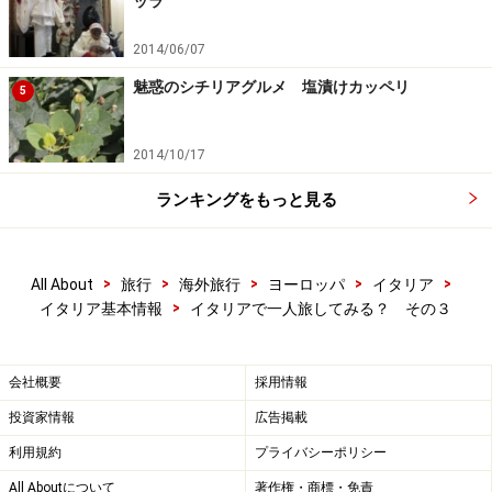
ッラ
バッジョを堪能しに行きたいと考えています。（何しろ
膨大なので少しずつ）イタリアは団体で何度か行ってい
2014/06/07
ますが、やはり警戒しなければならない部分も大きいと
魅惑のシチリアグルメ 塩漬けカッペリ
5
思うので一人旅はもう少し先になりそうです。イタリア
自体はとても好きな国です。
2014/10/17
（一部抜粋）
ランキングをもっと見る
※※※※※※※※※※※※※※※※※※※※※
一人旅には、一人旅なりのメリット＆デメリットがあり
>
>
>
>
>
All About
旅行
海外旅行
ヨーロッパ
イタリア
ますよね。
>
イタリア基本情報
イタリアで一人旅してみる？ その３
一人でのびのびできるけど、感想を言う相手がいなくて
寂しさを感じてみたり。
裏腹なもんです。
会社概要
採用情報
投資家情報
広告掲載
もう一つ、お便りをご紹介しましょう！28歳男性の方か
利用規約
プライバシーポリシー
らです。
All Aboutについて
著作権・商標・免責