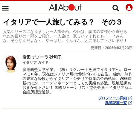
イタリアで一人旅してみる？ その３
人気シリーズになりました一人旅企画。今回は、読者の皆様から寄せら
れたお便りの一部をご紹介。一人旅は、寂しい？それとも・・？みん
な、そうなんだよな～、やっぱり。うんうん。と共感して下さいませ！
更新日：
2006年03月23日
岩田 デノーラ 砂和子
イタリア ガイド
慶應義塾大学卒業。（株）リクルートを経てイタリアへ。ロー
マに10年、現在はシチリア州の州都パレルモ在住。 編集・制作
の豊富な経験からイタリア・シチリア特集の企画執筆、WEB連
載のほか、コーディネーターとしての実績も多数。現地通訳も
おまかせ下さい！ 国際ジャーナリスト協会会員・イタリア商工
会議所認定通訳。
プロフィール詳細
執筆記事一覧