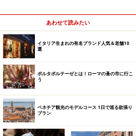
たな英語と、サバイバルフランス語でなんとか電車に乗
ってルーアンやナンシーなどの地方都市にも行き、ちゃ
んとしたディナーにもありつき「何とかはなるもんよ
あわせて読みたい
ね！一応…」と思いました。
イタリア生まれの有名ブランド人気＆老舗10
岩田：そうそう、何とかなるんだな～を体験できたとき
選
って、一回り人間が大きくなった気もします。ずうずう
しくなるとも言うかな。
ポルタポルテーゼとは！ローマの蚤の市に行こ
さて一人旅の楽しさと言うのはなんでしょう？
う
何でも自由にできるというのもありますが、まさに裸に
剥かれてその国の風にさらされる感触といいますか。た
とえ二人旅でも同国人であるかぎりそこには日本人社会
ベネチア観光のモデルコース 1日で巡る欲張り
が成立しているわけで、そのオブラートにくるまれて居
プラン
るんですよね。そいういったものがすべて排除されて、
肌にぱしぱしとその土地の風が沁みて同じ経験でもとて