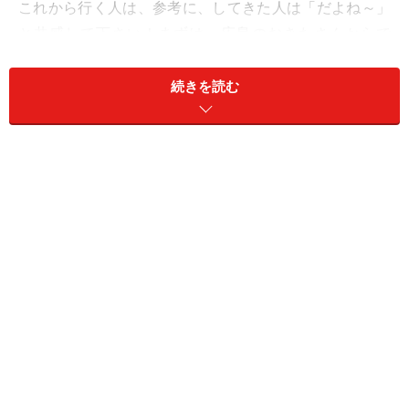
これから行く人は、参考に、してきた人は「だよね～」
と共感して下さい！まずは、広島のおきたさんからで
す。
※※※※※※※※※※※※※※※※※※※※※
続きを読む
今回は一人旅についてのお話だったので私も経験を書か
せていただきます。先日約１週間のパリ一人旅から戻っ
てきました。
岩田：パリの一人旅。イタリアサイトですが、気分は一
緒ですよね。
一人旅の目的はというと特にありません。
強いて言えば、何でも自由気ままにできるから。思いつ
きで行動できるから。
去年のニューヨーク１週間滞在、夏のロンドン１週間滞
在に引き続き、今度は英語圏以外にチャレンジです。へ