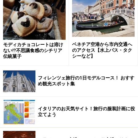
も濃いものになる
。一人なので（防衛本能も加わって）
周りのことにとても鋭敏になる。そうするといろんな発
見もあります。自分の内なるものも含めてね！知らない
ウチに自分自身と対話しているから。
ベネチア空港から市内交通へ
モディカチョコレートは溶け
岩田：あ、これわかりますねー。知らないうちに自分と
のアクセス【水上バス・タク
ない⁉不思議食感のシチリア
対話。いいですね。
シーなど】
伝統菓子
一人旅だとその国の人から見てよちよち歩きの赤ちゃん
フィレンツェ旅行の1日モデルコース！ おすす
のようにあぶなっかしくみえるのか、とてもやさしくし
め観光スポット集
てもらえる。どうしたらいいか悩んで、でもどうにか自
分で切り抜けていくという達成感もあります。子供の頃
初めて自転車に乗れるようになった時のような喜びに近
イタリアのお天気サイト！旅行の服装計画に役
いもの。私もなかなかやるのぉ。ニヤリ。どんなもんだ
立てよう
い、一人でできたモンね！へへ～んだ。さすがは私だ。
ホレなおした！