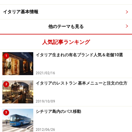
イタリア基本情報
２．ダンテ駅（Stazione Dante） ★
他のテーマも見る
人気記事ランキング
イタリアの中世の詩人ダンテの作品から引用した文章を使っ
たダンテ駅の電光アート。 (c)Ewa Kawamura
イタリア生まれの有名ブランド人気＆老舗10選
1
2021/02/16
イタリアのレストラン 基本メニューと注文の仕方
鋳鉄に靴や古着をはさんだアートなダンテ駅の壁面（Jannis
2
Kounellis作） (c)Ewa Kawamura
ナポリの下町に近い、ダンテ広場の真上にある駅で、
2019/10/09
2002年に開業しました。広場の中心にはイタリア中世の
シチリア島内のバス移動
3
大詩人ダンテの立像があり、駅の内部で最も目立つ位置
の壁面には、ダンテの『饗宴（Il Convivio）』（1307
2012/06/26