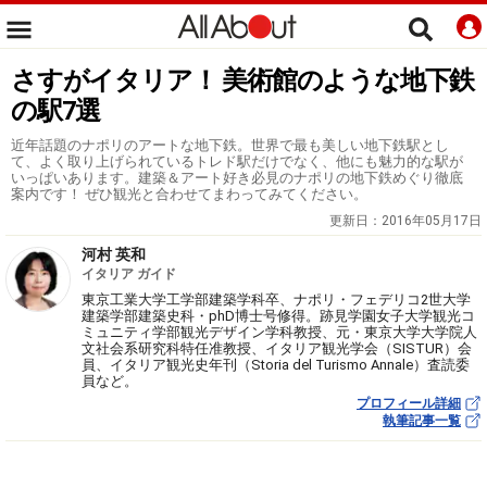
さすがイタリア！ 美術館のような地下鉄
の駅7選
近年話題のナポリのアートな地下鉄。世界で最も美しい地下鉄駅とし
て、よく取り上げられているトレド駅だけでなく、他にも魅力的な駅が
いっぱいあります。建築＆アート好き必見のナポリの地下鉄めぐり徹底
案内です！ ぜひ観光と合わせてまわってみてください。
更新日：
2016年05月17日
河村 英和
イタリア ガイド
東京工業大学工学部建築学科卒、ナポリ・フェデリコ2世大学
建築学部建築史科・phD博士号修得。跡見学園女子大学観光コ
ミュニティ学部観光デザイン学科教授、元・東京大学大学院人
文社会系研究科特任准教授、イタリア観光学会（SISTUR）会
員、イタリア観光史年刊（Storia del Turismo Annale）査読委
員など。
プロフィール詳細
執筆記事一覧