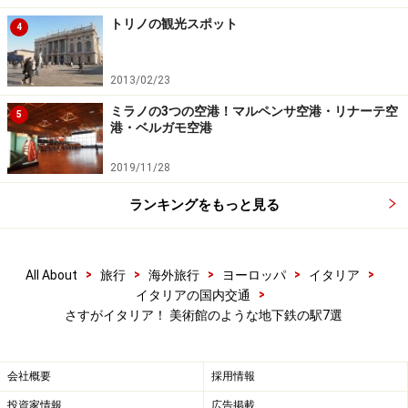
年）からの引用文を使った電光アート（Joseph Kosuth
トリノの観光スポット
4
作）が飾られています。もちろん他にも様々なアーティ
ストの作品がある駅です。歩いて行かれる最寄りの観光
2013/02/23
スポットは、スパッカ・ナポリ、トリブナーリ通りの人
気ピッツェリア群、プレゼピオ（クリスマス飾りの人
ミラノの3つの空港！マルペンサ空港・リナーテ空
5
港・ベルガモ空港
形）の工房が集中するサン・グレゴリオ・アルメーノ通
りなど。
2019/11/28
ランキングをもっと見る
ナポリ地下鉄1号線ダンテ駅の壁面アート（Nicola De Maria
作） (c)Ewa Kawamura
>
>
>
>
>
All About
旅行
海外旅行
ヨーロッパ
イタリア
>
イタリアの国内交通
さすがイタリア！ 美術館のような地下鉄の駅7選
３．ガリバルディ駅（Stazione Garibaldi)
会社概要
採用情報
★
投資家情報
広告掲載