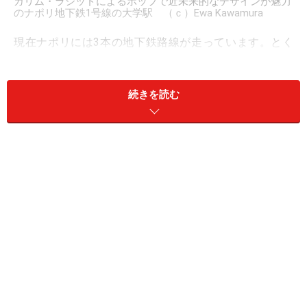
カリム・ラシッドによるポップで近未来的なデザインが魅力
のナポリ地下鉄1号線の大学駅 （ｃ）Ewa Kawamura
現在ナポリには3本の地下鉄路線が走っています。とく
に利用者の多いのがLinea１（1号線）とLinea２（２号
線）で、近年よく話題に上るのが、現代アートを多用し
続きを読む
て美しいと評判の1号線です。ナポリの丘陵地ヴォメロ
（Vomero）を横切っているため、ナポリっ子たちからは
通称「丘の地下鉄（Metropolitana Collinare）」と呼ばれ
ています。じつは2号線のほうが歴史がずっと古く、こ
ちらは1925年に開通したイタリア最古の地下鉄ですが、
今回ご紹介するのは、現在も路線拡張中で新しい、アー
トな駅が自慢の1号線。見ごたえ度順に、代表的な7つの
駅の見どころと周辺の観光スポットをみていきましょ
う！