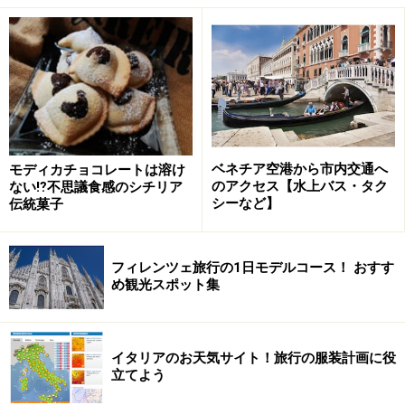
１．ヴァンヴィテッリ駅（Stazione
Vanvitelli) ★
ベネチア空港から市内交通へ
モディカチョコレートは溶け
ナポリ地下鉄1号線の最古のヴォメロ駅に入るナポリの地下
のアクセス【水上バス・タク
ない⁉不思議食感のシチリア
鉄。奥の壁にはモザイク壁画(Isabella Mosca Ducrot作)が。
シーなど】
伝統菓子
(c)Ewa Kawamura
フィレンツェ旅行の1日モデルコース！ おすす
め観光スポット集
ヴァンヴィテッリ駅のコンコースの壁に掛けられた現代アー
ト写真。 (c)Ewa Kawamura
イタリアのお天気サイト！旅行の服装計画に役
1号線のなかで最も古い駅で、ナポリの丘陵地ヴォメロ
立てよう
の中心ヴァンヴィテッリ広場と住宅街（Colli Aminei）を