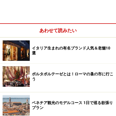
あわせて読みたい
イタリア生まれの有名ブランド人気＆老舗10
選
ポルタポルテーゼとは！ローマの蚤の市に行こ
う
ナポリ地下鉄1号線マテルデイ駅のホームの壁画アート
（Anna Gili作）。 (c)Ewa Kawamura
※以下、各駅の見ごたえ度を三ツ星満点（★～★★★）
ベネチア観光のモデルコース 1日で巡る欲張り
プラン
で表示！