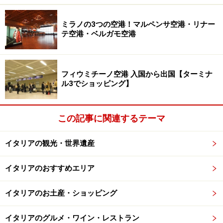
結ぶため、1993年に開業しました。といってもこの駅に
現代アートが飾らたのは、路線拡大とアートな駅が増え
ミラノの3つの空港！マルペンサ空港・リナー
テ空港・ベルガモ空港
てきた2005年。ヴァンヴィテッリ広場からは、ショッピ
ング街のスカルラッティ通りが直結。もう一つのショッ
ピング街ルーカ・ジョルダーノ通り、ナポリの王宮やガ
フィウミチーノ空港 入国から出国【ターミナ
レリアのある中心へ行けるケーブルカー駅もすぐ近くに
ル3でショッピング】
あります。ヴァンヴィテッリ駅から徒歩で行ける主な観
光スポットは、サンテルモ城、サン・マルティーノ修道
この記事に関連するテーマ
院（美術館）、公園ヴィッラ・フロリディアーナと園内
の陶器博物館です。
イタリアの観光・世界遺産
イタリアのおすすめエリア
ヴァンヴィテッリ駅ホームのモザイク画（Isabella Mosca
Ducrot作）、駅の設計はMichele Capobiancoによる。 (c)Ewa
Kawamura
イタリアのお土産・ショッピング
イタリアのグルメ・ワイン・レストラン