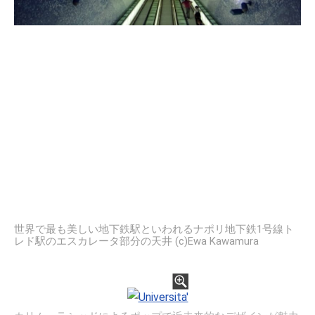
世界で最も美しい地下鉄駅といわれるナポリ地下鉄1号線ト
レド駅のエスカレータ部分の天井 (c)Ewa Kawamura