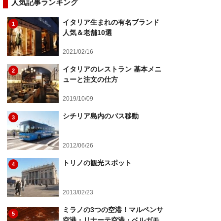
人気記事ランキング
イタリア生まれの有名ブランド
1
人気＆老舗10選
2021/02/16
イタリアのレストラン 基本メニ
2
ューと注文の仕方
2019/10/09
シチリア島内のバス移動
3
2012/06/26
トリノの観光スポット
4
2013/02/23
ミラノの3つの空港！マルペンサ
5
空港・リナーテ空港・ベルガモ