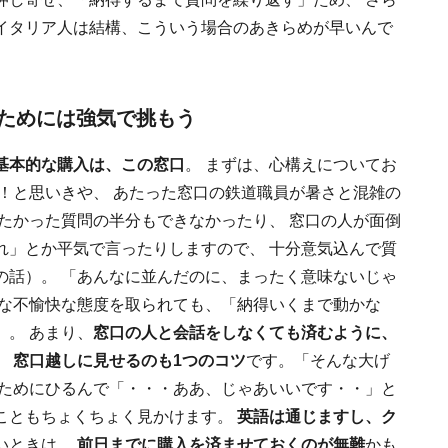
イタリア人は結構、こういう場合のあきらめが早いんで
ためには強気で挑もう
基本的な購入は、この窓口
。 まずは、心構えについてお
！と思いきや、 あたった窓口の鉄道職員が暑さと混雑の
たかった質問の半分もできなかったり、 窓口の人が面倒
れ」とか平気で言ったりしますので、 十分意気込んで質
の話）。 「あんなに並んだのに、まったく意味ないじゃ
んな不愉快な態度を取られても、「納得いくまで動かな
。 あまり、
窓口の人と会話をしなくても済むように、
 窓口越しに見せるのも1つのコツ
です。「そんな大げ
イためにひるんで「・・・ああ、じゃあいいです・・」と
こともちょくちょく見かけます。
英語は通じますし、ク
いときは、
前日までに購入を済ませておくのが無難
かも