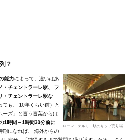
列？
の能力
によって、違いはあ
ノ・チェントラーレ駅、 フ
リ・チェントラーレ駅な
ても、 10年くらい前）と
ムーズ」と言う言葉からは
の1時間～1時間30分前に
ローマ・テルミニ駅のキップ売り場
時期になれば、 海外からの
押し寄せ、「納得するまで質問を繰り返す」ため、 さら