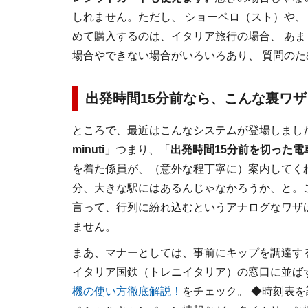
しれません。ただし、 ショーペロ（スト）や、
めて購入するのは、イタリア旅行の場合、 あ
場合やできない場合がいろいろあり、 質問の
出発時間15分前なら、こんな裏ワザ
ところで、最近はこんなシステムが登場しまし
minuti
」つまり、「
出発時間15分前を切った
を着た係員が、（意外な程丁寧に）案内してく
分、大きな駅にはあるんじゃなかろうか、と。
言って、行列に紛れ込むというアナログなワザ
ません。
まあ、マナーとしては、事前にキップを調達す
イタリア国鉄（トレニイタリア）の窓口に並ば
機の使い方徹底解説！
をチェック。 ◆時刻表