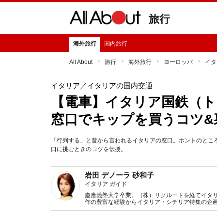
旅行
海外旅行
国内旅行
All About
旅行
海外旅行
ヨーロッパ
イタ
イタリア
／イタリアの国内交通
【電車】イタリア国鉄（ト
窓口でキップを買うコツ&
「行列する」と昔から言われるイタリアの窓口。ホントのとこ
口に挑むときのコツを伝授。
岩田 デノーラ 砂和子
イタリア ガイド
慶應義塾大学卒業。（株）リクルートを経てイタリ
作の豊富な経験からイタリア・シチリア特集の企画
訳もおまかせ下さい！ 国際ジャーナリスト協会会