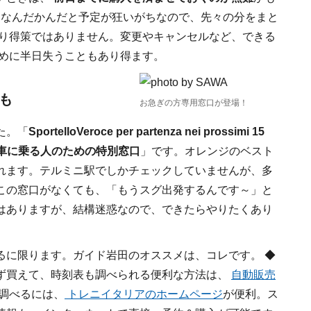
 なんだかんだと予定が狂いがちなので、先々の分をまと
まり得策ではありません。変更やキャンセルなど、できる
ために半日失うこともあり得ます。
も
お急ぎの方専用窓口が登場！
た。「
SportelloVeroce per partenza nei prossimi 15
電車に乗る人のための特別窓口
」です。オレンジのベスト
れます。テルミニ駅でしかチェックしていませんが、多
この窓口がなくても、「もうスグ出発するんです～」と
はありますが、結構迷惑なので、できたらやりたくあり
るに限ります。ガイド岩田のオススメは、コレです。 ◆
ず買えて、時刻表も調べられる便利な方法は、
自動販売
を調べるには、
トレニイタリアのホームページ
が便利。ス