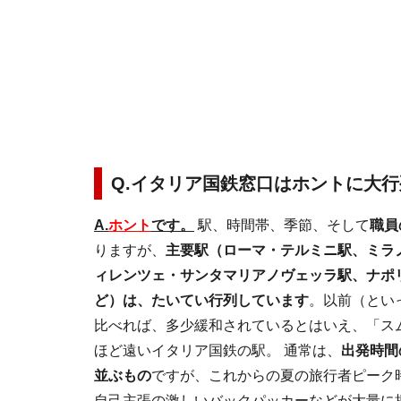
Q.イタリア国鉄窓口はホントに大行
A.
ホント
です。
駅、時間帯、季節、そして
職員
りますが、
主要駅（ローマ・テルミニ駅、ミラ
ィレンツェ・サンタマリアノヴェッラ駅、ナポ
ど）は、たいてい行列しています
。以前（といっ
比べれば、多少緩和されているとはいえ、「ス
ほど遠いイタリア国鉄の駅。 通常は、
出発時間
並ぶもの
ですが、これからの夏の旅行者ピーク
自己主張の激しいバックパッカーなどが大量に