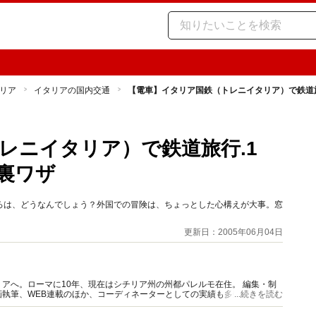
リア
イタリアの国内交通
【電車】イタリア国鉄（トレニイタリア）で鉄道旅
レニイタリア）で鉄道旅行.1
裏ワザ
ろは、どうなんでしょう？外国での冒険は、ちょっとした心構えが大事。窓
更新日：2005年06月04日
アへ。ローマに10年、現在はシチリア州の州都パレルモ在住。 編集・制
執筆、WEB連載のほか、コーディネーターとしての実績も多数。現地通
...続きを読む
員・イタリア商工会議所認定通訳。