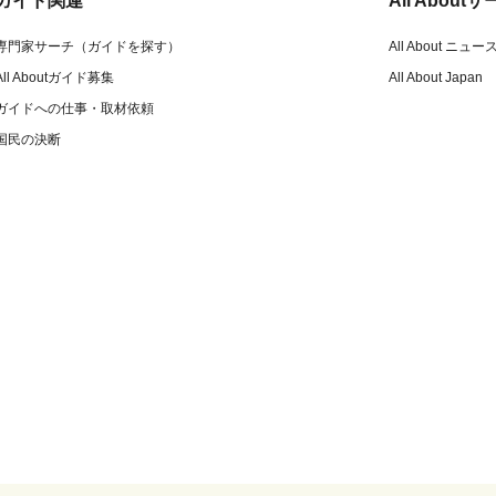
ガイド関連
All Abou
専門家サーチ（ガイドを探す）
All About ニュー
All Aboutガイド募集
All About Japan
ガイドへの仕事・取材依頼
国民の決断