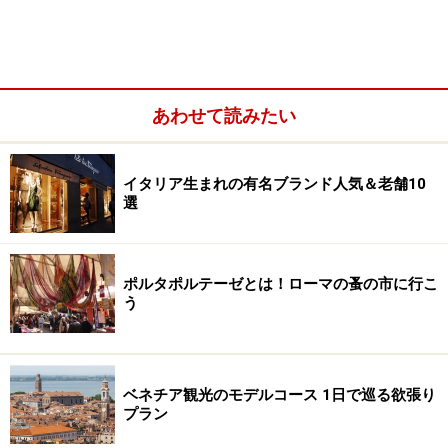
コ、ローズマリー、ミントなどなどハーブが植えられて
います。 旬の食材を使ったイタリア家庭料理を作るに
は、ハーブ類も自然のモノが一番。
スローな暮らし
が 普
通の暮らし。そんな姿に「イタリア～」を感じます。
あわせて読みたい
ある日の家庭料理レッスンメニュー
イタリア生まれの有名ブランド人気＆老舗10
選
オイルにハーブで香り付け！
ポルタポルテーゼとは！ローマの蚤の市に行こ
う
■前菜
■
・Frittelle di Zucca カボチャのイ
～ANTIPASTO～
タリア風コロッケ ・Gorgonzoka con Miele di Castagno
ゴルゴンゾーラチーズの栗のハチミツがけ
■パスタ
～
■
PRIMO PIATTO～
ベネチア観光のモデルコース 1日で巡る欲張り
プラン