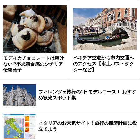
ベネチア空港から市内交通へ
モディカチョコレートは溶け
のアクセス【水上バス・タク
ない⁉不思議食感のシチリア
シーなど】
伝統菓子
・Fettuccine funghi zafferano フンギポルチーニと手打
ちフェットゥチーネ ・Farfalline con Zucca 手打ちファル
フィレンツェ旅行の1日モデルコース！ おすす
ファッラのカボチャソース
め観光スポット集
こんなカタチのナイフも使って…
イタリアのお天気サイト！旅行の服装計画に役
立てよう
■メイン
■
・Vitello con funghi e
～SECONDO PIATTO ～