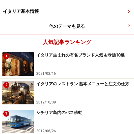
ら・・・
イタリア料理のレシピ集[From 男の料理（グル
メ）]
イタリア基本情報
※記事内容は執筆時点のものです。最新の内容をご確認くださ
他のテーマも見る
い。
※海外を訪れる際には最新情報の入手に努め、「
外務省 海外安全
ホームページ
」を確認するなど、安全確保に十分注意を払ってく
人気記事ランキング
ださい。
イタリア生まれの有名ブランド人気＆老舗10選
1
【編集部おすすめの購入サイト】
2021/02/16
Amazonでイタリアの旅行ガイドをチェック！
イタリアのレストラン 基本メニューと注文の仕方
2
楽天市場でイタリア関連の書籍をチェック！
2019/10/09
シチリア島内のバス移動
3
2012/06/26