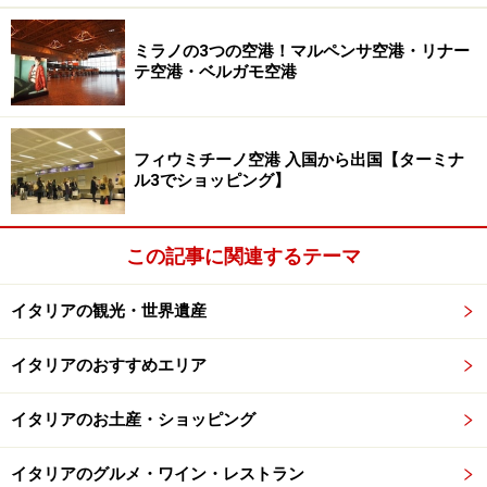
piselli 子牛肉のフンギとグリーンピースの煮込み
■デザ
ート
■
・Macedonia di frutta frescaフレッシュ
～DOLCE～
ミラノの3つの空港！マルペンサ空港・リナー
テ空港・ベルガモ空港
フルーツのマチェドニア 全てのお皿を一度にテーブルに
並べないイタリア料理なので、 作る順番が肝ですが、6
品を同時に作る手際の良さはさすが。そんな様子も「お
フィウミチーノ空港 入国から出国【ターミナ
ばあちゃんの知恵」っぽく、 楽しめます。
ル3でショッピング】
この記事に関連するテーマ
お庭で栽培イタリアンハーブ
観光途中に気軽に寄れる1回コースから、泊まりながら
イタリアの観光・世界遺産
イタリア暮らしを体験できるホームステイコースまで。
イタリアのおすすめエリア
申し込み方法と問合せは
おばあちゃんのイタリア料理レ
ッスン
へ。
イタリアのお土産・ショッピング
関連情報はこちらから ・もはやお馴染み！
ロレーナさん
の料理レッスン
・イタリア料理のレシピを探すな
イタリアのグルメ・ワイン・レストラン