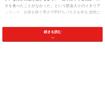
タを食べたことがなかった」という筋金入りのイタリア
ンマンマ。
お米を研ぐ早さで手打ちパスタを作る 妙技に
絶句の料理レッスン
続きを読む
がスタートしました。 のんびりとした空気が美味しいロ
ーマの南「アンナニーナ」というローマ郊外にあるおば
あちゃんの家。 家の前のテラスには、料理で使うバジリ