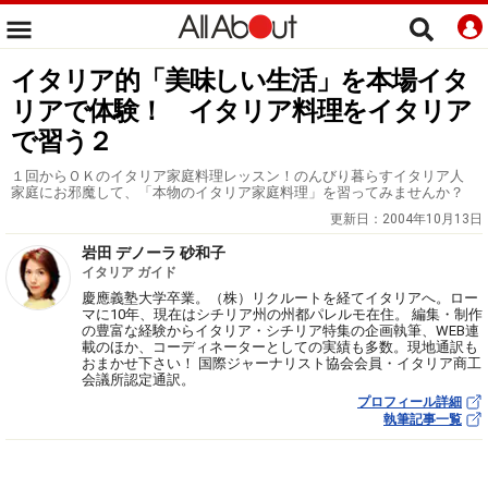
イタリア的「美味しい生活」を本場イタ
リアで体験！ イタリア料理をイタリア
で習う２
１回からＯＫのイタリア家庭料理レッスン！のんびり暮らすイタリア人
家庭にお邪魔して、「本物のイタリア家庭料理」を習ってみませんか？
更新日：
2004年10月13日
岩田 デノーラ 砂和子
イタリア ガイド
慶應義塾大学卒業。（株）リクルートを経てイタリアへ。ロー
マに10年、現在はシチリア州の州都パレルモ在住。 編集・制作
の豊富な経験からイタリア・シチリア特集の企画執筆、WEB連
載のほか、コーディネーターとしての実績も多数。現地通訳も
おまかせ下さい！ 国際ジャーナリスト協会会員・イタリア商工
会議所認定通訳。
プロフィール詳細
執筆記事一覧