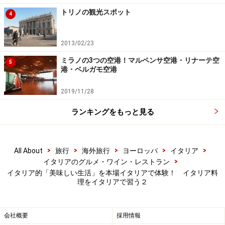
トリノの観光スポット
4
2013/02/23
ミラノの3つの空港！マルペンサ空港・リナーテ空
5
港・ベルガモ空港
2019/11/28
ランキングをもっと見る
>
>
>
>
>
All About
旅行
海外旅行
ヨーロッパ
イタリア
>
イタリアのグルメ・ワイン・レストラン
イタリア的「美味しい生活」を本場イタリアで体験！ イタリア料
理をイタリアで習う２
会社概要
採用情報