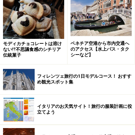
カッフェとお菓子でひと休みしたいものです。
ベネチア空港から市内交通へ
モディカチョコレートは溶け
ナポリの文化人に愛された老舗ガンブリヌ
のアクセス【水上バス・タク
ない⁉不思議食感のシチリア
ス
シーなど】
伝統菓子
フィレンツェ旅行の1日モデルコース！ おすす
広場に面したテラス席
め観光スポット集
17世紀に建てられたスペイン王家のバラ色の「王宮」
や、オペラの殿堂「サン・カルロ劇場」など、ナポリの
イタリアのお天気サイト！旅行の服装計画に役
華やかな歴史を今に伝える建築遺産が建ち並ぶ一角にあ
立てよう
る「ガンブリヌス」。創業1860年、詩人ダンヌンツィオ
やナポリの大衆演劇の立役者で・フィリッポなど、ナポ
リの文化人たちに愛された由緒正しい老舗です。