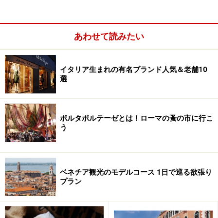
あわせて読みたい
老舗ガンブリヌスの店内
イタリア生まれの有名ブランド人気＆老舗10
ほかにも、香ばしいセモリナ粉のタルト生地で作る「パ
選
スティエラ・ナポレターナ」、サン・ジュゼッペの日
（イタリアの父の日）に食べる「ゼッポラ」などなど。
どれも素朴な風合いの郷土菓子。ナポリの街を歩けばバ
ポルタポルテーゼとは！ローマの蚤の市に行こ
ールやパスティチェリア（お菓子屋さん）に並ぶ、ナポ
う
リ菓子たちに出会います。
また、ナポリは、イタリアン・カッフェが美味しいこと
ベネチア観光のモデルコース 1日で巡る欲張り
でも知られています。老舗のバールで地元風に立ち飲み
プラン
したり、のんびりとテラス席に座ってナポリ菓子と共
に。地中海の太陽の下、観光にちょっと疲れたら名物の