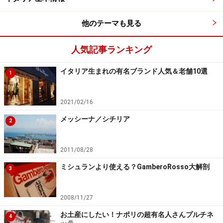
他のテーマも見る
できたてのスフォリアテッラやババを！マ
リー
人気記事ランキング
イタリア生まれの有名ブランド人気＆老舗10選
1
店頭販売のみの小さなお店
2021/02/16
ウンベルトI世のガッレリアの中にある小さなお店「マリ
ー」。ナポリで知らない人はいないほど知られた店で、
メッシーナ／シチリア
2
観光客はもちろんのこと、地元ナポリ人たちでいつも賑
わっている大人気店です。
2011/08/28
ミシュランより使える？GamberoRosso大解剖
3
近くにある工房から、随時出されるできたての「スフォ
リアテッラ」や「ババッ」は、店頭販売のみ。お持ち帰
2008/11/27
りもできますが、できたてならその場で立ったまま食べ
お土産にしたい！ナポリの超有名人さんプルチネ
るのがナポリ流です！
4