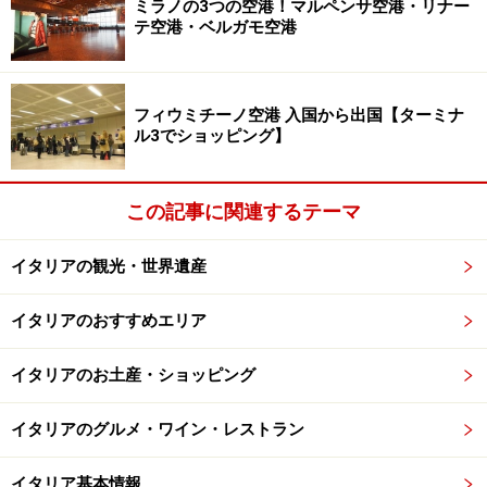
ミラノの3つの空港！マルペンサ空港・リナー
テ空港・ベルガモ空港
「ウンベルトI世のガッレリア」を手がけた建築家アント
ニウス・クッリによる豪華な内装が当時のまま残る名店
フィウミチーノ空港 入国から出国【ターミナ
で、優雅なお茶の時間を！
ル3でショッピング】
＜DATA＞
■
Gran Caffe Gambrinus
この記事に関連するテーマ
住所：Via Chiaia,1
イタリアの観光・世界遺産
TEL：081-417-582
営業時間：7:00～翌2:00
イタリアのおすすめエリア
定休日：なし
アクセス：キアイア通りの入り口、トリステ・エ・トレ
イタリアのお土産・ショッピング
ント広場
イタリアのグルメ・ワイン・レストラン
イタリア基本情報