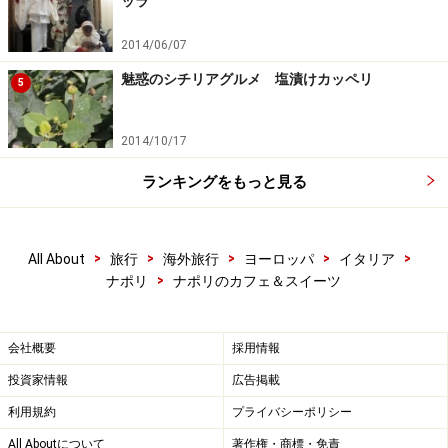
ッラ
＜DATA＞
2014/06/07
■Mary
魅惑のシチリアグルメ 塩漬けカッペリ
5
住所：Via Toledo, 66
TEL：081-402-218
2014/10/17
営業時間：8:00～20:00過ぎまで
定休日：月、不定休あり
ランキングをもっと見る
アクセス：ウンベルトI世のガッレリア内、トレド通り側
の出口角
>
>
>
>
>
All About
旅行
海外旅行
ヨーロッパ
イタリア
>
ナポリ
ナポリのカフェ＆スイーツ
会社概要
採用情報
ローマ法王も御用達スパッカナポリの名
投資家情報
広告掲載
店 スカトゥルッキオ
利用規約
プライバシーポリシー
All Aboutについて
著作権・商標・免責