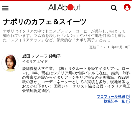
ナポリのカフェ＆スイーツ
ナポリはイタリアの中でもエスプレッソ・コーヒーが美味しい街として
知られています。ラム酒を浸した「ババッ」やパイ生地を何層にも重ね
た「スフォリアテッレ」など、伝統的な「ナポリ菓子」と共に！
更新日：
2013年05月10日
岩田 デノーラ 砂和子
イタリア ガイド
慶應義塾大学卒業。（株）リクルートを経てイタリアへ。ロー
マに10年、現在はシチリア州の州都パレルモ在住。 編集・制作
の豊富な経験からイタリア・シチリア特集の企画執筆、WEB連
載のほか、コーディネーターとしての実績も多数。現地通訳も
おまかせ下さい！ 国際ジャーナリスト協会会員・イタリア商工
会議所認定通訳。
プロフィール詳細
執筆記事一覧