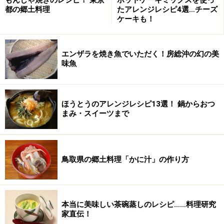
都の郷土料理
たアレンジレシピ4選…チーズ
ケーキも！
エンザラを焼き魚でいただく！房総沖の幻の美
味魚
ほうとうのアレンジレシピ13選！ 鍋からおつ
まみ・スイーツまで
鳥取県の郷土料理「かに汁」の作り方
本当に美味しい茶碗蒸しのレシピ……料理研究
家直伝！