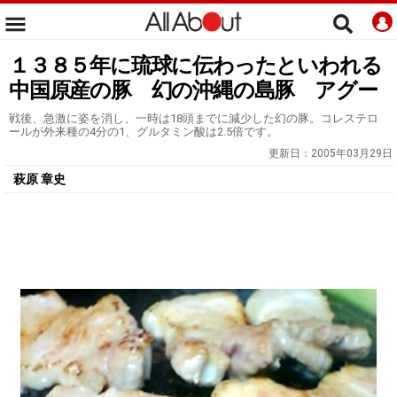
１３８５年に琉球に伝わったといわれる
中国原産の豚 幻の沖縄の島豚 アグー
戦後、急激に姿を消し、一時は18頭までに減少した幻の豚。コレステロ
ールが外来種の4分の1、グルタミン酸は2.5倍です。
更新日：
2005年03月29日
萩原 章史