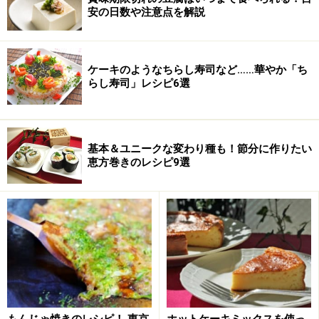
※衛生面および保存状態に起因して食中毒や体調不良を引き起こ
安の日数や注意点を解説
す場合があります。必ず清潔な状態で、正しい方法で行い、なる
べく早めにお召し上がりください。また、持ち運びの際は保存方
法に注意してください。
ケーキのようなちらし寿司など……華やか「ち
らし寿司」レシピ6選
次のページへ
1
/
2
基本＆ユニークな変わり種も！節分に作りたい
恵方巻きのレシピ9選
もんじゃ焼きのレシピ！ 東京
ホットケーキミックスを使っ