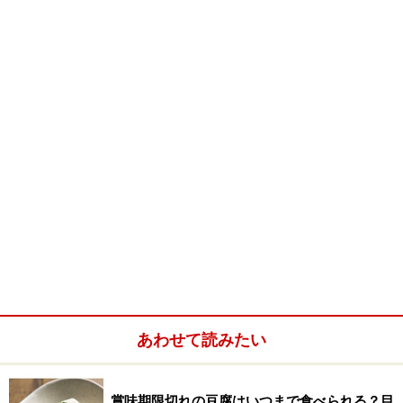
ロースの赤身はうまみが濃い
何と言っても赤身のうまみと脂の質の良さです。生産効
率は外来のしろ豚よりもはるかに劣りますが、品質はは
るかに高いです。
さらに注目なのは、その栄養的な秀逸さです。
コレステロールは外来種の４分の１、ビタミンB１や肉
のうまみ成分のグルタミン酸も非常に多く、単に幻で珍
しいというだけでなく、肉自体の実力がとても優れてい
ます。
次ページで、幻の
アグー
を堪能します＞＞
あわせて読みたい
※記事内容は執筆時点のものです。最新の内容をご確認くださ
い。
賞味期限切れの豆腐はいつまで食べられる？目