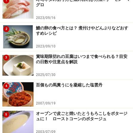
1
グロ
2023/09/16
鱧の卵の食べ方とは？ 煮付けやどんぶりなどおす
2
すめレシピ
2023/09/10
賞味期限切れの豆腐はいつまで食べられる？目安
3
の日数や注意点を解説
2025/07/30
百個もの馬糞うにを凝縮した塩雲丹
4
2007/09/19
オーブンで皮ごと焼いたとうもろこしをポタージ
5
ュに！ ローストコーンのポタージュ
2003/07/09