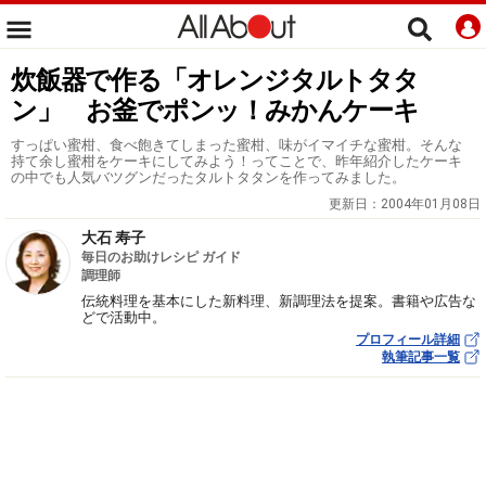
炊飯器で作る「オレンジタルトタタ
ン」 お釜でポンッ！みかんケーキ
すっぱい蜜柑、食べ飽きてしまった蜜柑、味がイマイチな蜜柑。そんな
持て余し蜜柑をケーキにしてみよう！ってことで、昨年紹介したケーキ
の中でも人気バツグンだったタルトタタンを作ってみました。
更新日：
2004年01月08日
大石 寿子
毎日のお助けレシピ ガイド
調理師
伝統料理を基本にした新料理、新調理法を提案。書籍や広告な
どで活動中。
プロフィール詳細
執筆記事一覧