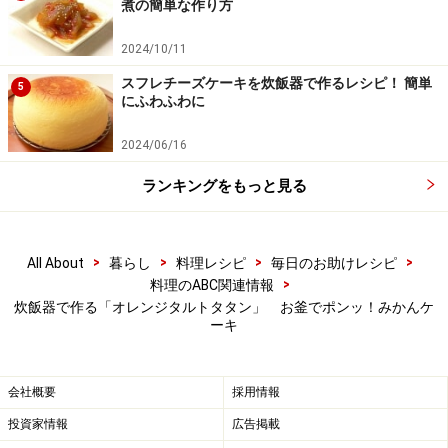
煮の簡単な作り方
べく早めにお召し上がりください。また、持ち運びの際は保存方
法に注意してください。
2024/10/11
スフレチーズケーキを炊飯器で作るレシピ！ 簡単
5
【編集部おすすめの購入サイト】
にふわふわに
Amazonで人気レシピの書籍をチェック！
2024/06/16
ランキングをもっと見る
楽天市場で人気レシピの書籍をチェック！
>
>
>
>
All About
暮らし
料理レシピ
毎日のお助けレシピ
>
料理のABC関連情報
炊飯器で作る「オレンジタルトタタン」 お釜でポンッ！みかんケ
ーキ
会社概要
採用情報
投資家情報
広告掲載