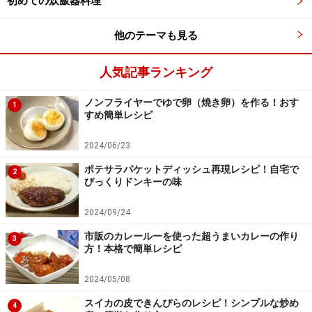
初めての炊飯器料理
他のテーマも見る
ひと言
人気記事ランキング
メーカーによって、ケーキが焼けない炊飯器があるようです。
こちら
のホットケーキの生地
を、五合炊き炊飯器に流しいれて炊いてみて下
ノンフライヤーでゆで卵（焼き卵）を作る！おす
1
すめ簡単レシピ
さい。これが焼けるようでしたら他のケーキも焼けるはずです。三合
用炊飯器ならば、1/2～2/3の分量で試してください。尚、ガス釜では
2024/06/23
「大成功！」との報告を、ユーザー様よりいただいてます。
ポテサラパケットディッシュ再現レシピ！自宅で
2
びっくりドンキーの味
2024/09/24
■ 昨日紹介したのは
バレンタインのハートのブラウニ
市販のカレールーを使った超うまいカレーの作り
ー
レシピは
こちら！
3
方！本格で簡単レシピ
※記事内容は執筆時点のものです。最新の内容をご確認くださ
2024/05/08
い。
※衛生面および保存状態に起因して食中毒や体調不良を引き起こ
スイカの皮できんぴらのレシピ！シンプルな炒め
す場合があります。必ず清潔な状態で、正しい方法で行い、なる
4