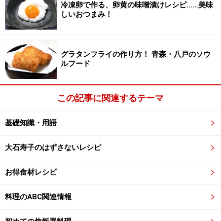
冷凍卵で作る、卵黄の味噌漬けレシピ……美味
しいおつまみ！
6.
粉に 卵と（
5.
）を加えて混ぜる。クルミを混ぜる。
グラタンフライの作り方！ 青森・八戸のソウ
ルフード
7.
（釜を人肌程度以下に冷ましてから）ミカンの上に生
地を流し入れ、普通に炊く。
この記事に関連するテーマ
基礎知識・用語
大石寿子のはずさないレシピ
8.
スイッチが切れたら取り出して、逆さにあけて冷ま
す。
お得食材レシピ
（ケーキの底が蒸気でふやけないように、網や巻きすの
上でさます。）
料理のABC関連情報