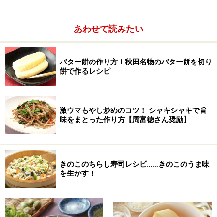
あわせて読みたい
1.
内釜にバターを塗る。（50gのバターの塊で、内釜をぬ
ぐう程度でよい。）
バター餅の作り方！秋田名物のバター餅を切り
2.
バターを1cm角に切る。釜に半分のバターを入れ、半
餅で作るレシピ
分の量の砂糖をふりかける。
激ウマもやし炒めのコツ！ シャキシャキで旨
味をまとった作り方【周富徳さん奨励】
3.
その上に皮をむいたミカンを敷き詰め、残りのバター
きのこのちらし寿司レシピ……きのこのうま味
と砂糖をふりかけ、普通に炊く。（ミカンは切らない方
を生かす！
が綺麗に焼ける）