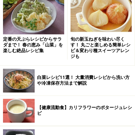
4.
炊いてる間に、小麦粉100gとベーキングパウダー小さ
じ1をボールにとり、泡だて器でかき混ぜ 砂糖大さじ1と
定番の天ぷらレシピからサラ
旬の新玉ねぎを味わい尽く
塩一つまみを加えて 混ぜておく。
ダまで！ 春の恵み「山菜」を
す！ 丸ごと楽しめる簡単レシ
楽しむ絶品レシピ集
ピ＆変わり種スイーツアレン
ジも
白菜レシピ11選！ 大量消費レシピから洗い方
や冷凍保存方法まで解説
5.
スイッチが切れたら、ミカンから出た汁（シロップ）
を計量カップにあけ、バターを5g溶かす。（ひとかけの
【健康流動食】カリフラワーのポタージュレシ
バターは生地に対する愛情）
ピ
牛乳を大さじ2～3杯足して シロップを90ccにする。