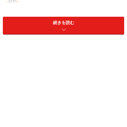
材料
■
■
・みかん ................. 9コ（皮をむいて600g）
続きを読む
・無塩バター ..................50g
・砂糖 ....................大さじ6（60g～65g）
・小麦粉 ..................100g
・ベーキングパウダー .................小さじ1強
・砂糖 ..................大さじ1
・塩 ..................1つまみ
・バター ..................5g
・卵 ....................1コ
・牛乳 ..................大さじ2
・クルミ ..................お好みで
■
■
作り方