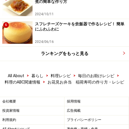
煮の簡単な作り方
2024/10/11
スフレチーズケーキを炊飯器で作るレシピ！ 簡単
5
にふわふわに
2024/06/16
ランキングをもっと見る
>
>
>
>
All About
暮らし
料理レシピ
毎日のお助けレシピ
>
料理のABC関連情報
お花見お弁当 稲荷寿司の作り方・レシピ
会社概要
採用情報
投資家情報
広告掲載
利用規約
プライバシーポリシー
All Aboutについて
著作権・商標・免責