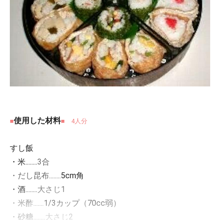
使用した材料
■
■ 4人分
すし飯
・米........
3合
・だし昆布........
5cm角
・酒........
大さじ1
・米酢.......
1/3カップ（70cc弱）
・砂糖........
大さじ2