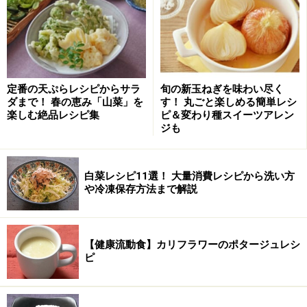
4.
鍋にダシ汁、砂糖、しょう油、ミリン、油揚げを入
れ、落し蓋をして、弱火で15～20分間煮含め、そのまま
冷ます。
定番の天ぷらレシピからサラ
旬の新玉ねぎを味わい尽く
ダまで！ 春の恵み「山菜」を
す！ 丸ごと楽しめる簡単レシ
5.
高野豆腐を戻し、小さいサイコロ状に切り、ダシ1カッ
楽しむ絶品レシピ集
ピ＆変わり種スイーツアレン
ジも
プ、みりん小さじ2、塩ひとつまみ、 しょう油小さじ1、
砂糖大さじ1に入れて、5分ほど煮る。網じゃくしですく
って取り出し、残った汁で牛蒡と人参を炒り煮する。
白菜レシピ11選！ 大量消費レシピから洗い方
や冷凍保存方法まで解説
6.
いり玉子を作る。細く切ったベーコンとコーンをフラ
イパンで乾煎りする。
【健康流動食】カリフラワーのポタージュレシ
ピ
7.
それぞれをすし飯に混ぜる。
8.
ご飯を軽く握って油揚げにつめる。