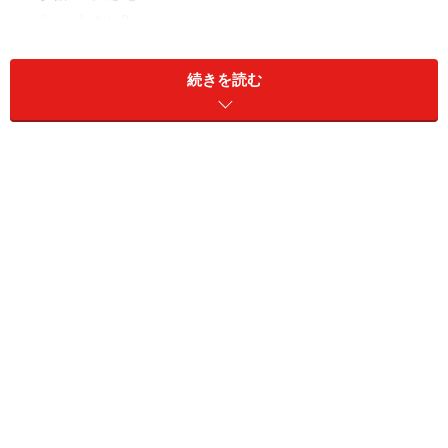
・塩.......
小さじ2
続きを読む
皮
大8枚
・油揚げ.......
・だし汁......
2カップ
・しょう油......
大さじ3
・砂糖.......
大さじ4
・ミリン.......
大さじ2
具
1枚
・こうや豆腐........
・人参・牛蒡........
あられ切り、大さじ1ずつ
・卵........
1コ
・ベーコン........
5cm
・缶詰コーン........
大さじ1
・茹でほうれん草.....
少々