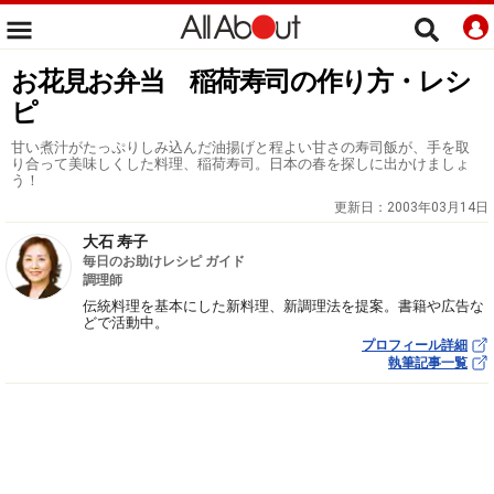
お花見お弁当 稲荷寿司の作り方・レシ
ピ
甘い煮汁がたっぷりしみ込んだ油揚げと程よい甘さの寿司飯が、手を取
り合って美味しくした料理、稲荷寿司。日本の春を探しに出かけましょ
う！
更新日：
2003年03月14日
大石 寿子
毎日のお助けレシピ ガイド
調理師
伝統料理を基本にした新料理、新調理法を提案。書籍や広告な
どで活動中。
プロフィール詳細
執筆記事一覧