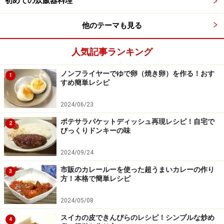
初めての炊飯器料理
●
油揚げの大きさは、地域によってかなりの違いがあるようです。稲
他のテーマも見る
荷寿司の形も、 関東では四角、関西では三角が多いとも言われます。
今日使用した油揚げはかなり大きい長方形でしたので、四半分に切り
人気記事ランキング
ました。 三角形に見えますが、実は四角です。
こちら
で大きな画像が
ご覧になれます。
ノンフライヤーでゆで卵（焼き卵）を作る！おす
1
すめ簡単レシピ
【巻きずし】
2024/06/23
【握りずし】
ポテサラパケットディッシュ再現レシピ！自宅で
2
びっくりドンキーの味
※記事内容は執筆時点のものです。最新の内容をご確認くださ
い。
2024/09/24
※衛生面および保存状態に起因して食中毒や体調不良を引き起こ
す場合があります。必ず清潔な状態で、正しい方法で行い、なる
市販のカレールーを使った超うまいカレーの作り
べく早めにお召し上がりください。また、持ち運びの際は保存方
3
方！本格で簡単レシピ
法に注意してください。
2024/05/08
次のページへ
1
/
2
スイカの皮できんぴらのレシピ！シンプルな炒め
4