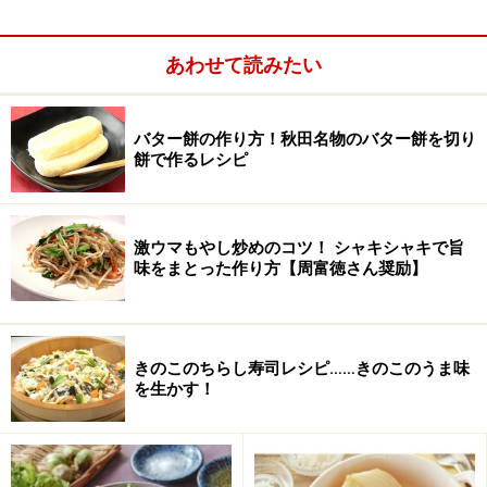
・刻み紅生姜.....
少々
・青のり粉.....
少々
あわせて読みたい
・ゴマ.....
少々
バター餅の作り方！秋田名物のバター餅を切り
餅で作るレシピ
作り方
■
1.
米をといで水切りし、酒大さじ1杯を加え、こころもち
激ウマもやし炒めのコツ！ シャキシャキで旨
少なめの水加減にし、5cm角の昆布を入れて炊く。 炊き
味をまとった作り方【周富徳さん奨励】
上がったら、すぐに合わせ酢を混ぜて、うちわであお
ぎ、荒熱がとれたら自然に冷ます。
きのこのちらし寿司レシピ……きのこのうま味
2.
油揚げを半分に切り、袋状に開き、半分を裏返す。
を生かす！
3.
熱湯で5分ほどゆでて油抜きし、水にさらし、手で挟む
ようにして水を絞る。