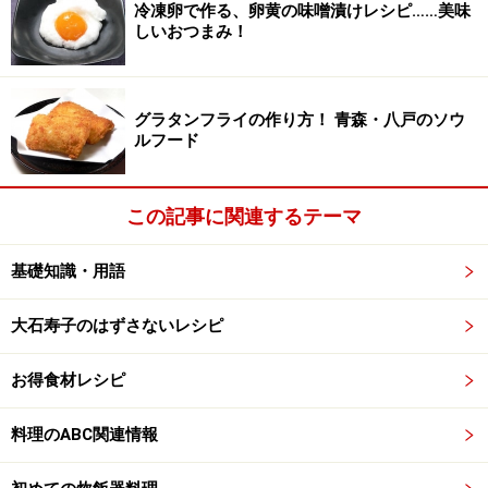
冷凍卵で作る、卵黄の味噌漬けレシピ……美味
しいおつまみ！
9.
すし飯が残ったら、巻きすの上にラップを敷き、ご飯
と残った具を真ん中に置いて、 巻く。青海苔粉をまぶ
す。
グラタンフライの作り方！ 青森・八戸のソウ
ルフード
10.
（1）高野豆腐と昆布（米と炊いた昆布を油揚げの煮汁
この記事に関連するテーマ
に入れておいたもの）
（2）コーンと炒り玉子とほうれん草
基礎知識・用語
（3）牛蒡と人参
大石寿子のはずさないレシピ
（4）白ゴマと紅生姜、の四種類を詰める
お得食材レシピ
11.
稲荷寿司と、青海苔の巻き寿司を盛り合わせる。
料理のABC関連情報