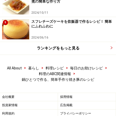
煮の簡単な作り方
2024/10/11
スフレチーズケーキを炊飯器で作るレシピ！ 簡単
5
にふわふわに
2024/06/16
ランキングをもっと見る
>
>
>
>
All About
暮らし
料理レシピ
毎日のお助けレシピ
>
料理のABC関連情報
鍋ひとつで作る、簡単手作り焼き豚のレシピ
会社概要
採用情報
投資家情報
広告掲載
利用規約
プライバシーポリシー