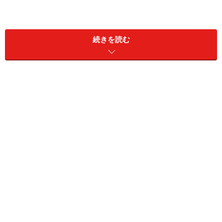
7.
盛りつける。＜写真はきゅうりをピーラーで薄切りし
続きを読む
たものと半月に切ったレモンを飾りました＞
写真の皿よりひとまわり大きいサイズの大皿の周りにレ
タスやサラダ菜などを盛って、 真ん中に肉の皿をすっぽ
り置いて、包んで食べるようにしてもいいですね。
8.
タレは全部かけないで、食卓で好みに応じてかけてい
ただく。
◆◆
次のページでは、ヒレ肉を使った焼き豚を紹介しま
す。
※記事内容は執筆時点のものです。最新の内容をご確認くださ
い。
※衛生面および保存状態に起因して食中毒や体調不良を引き起こ
す場合があります。必ず清潔な状態で、正しい方法で行い、なる