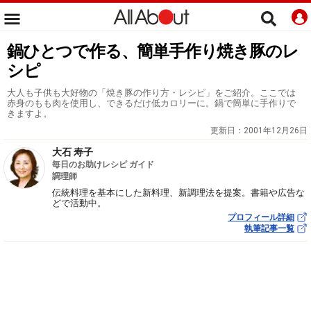
鍋ひとつで作る、簡単手作り焼き豚のレ
シピ
大人も子供も大好物の「焼き豚の作り方・レシピ」をご紹介。ここでは
赤身のもも肉を使用し、できるだけ低カロリーに。鍋で簡単に手作りで
きますよ。
更新日：
2001年12月26日
大石 寿子
毎日のお助けレシピ ガイド
調理師
伝統料理を基本にした新料理、新調理法を提案。書籍や広告な
どで活動中。
プロフィール詳細
執筆記事一覧