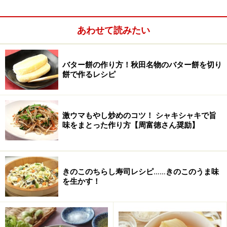
べく早めにお召し上がりください。また、持ち運びの際は保存方
法に注意してください。
あわせて読みたい
次のページへ
1
/
2
バター餅の作り方！秋田名物のバター餅を切り
餅で作るレシピ
激ウマもやし炒めのコツ！ シャキシャキで旨
味をまとった作り方【周富徳さん奨励】
きのこのちらし寿司レシピ……きのこのうま味
を生かす！