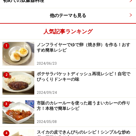
初めての炊飯器料理
他のテーマも見る
人気記事ランキング
ノンフライヤーでゆで卵（焼き卵）を作る！おす
1
すめ簡単レシピ
2024/06/23
ポテサラパケットディッシュ再現レシピ！自宅で
2
びっくりドンキーの味
2024/09/24
市販のカレールーを使った超うまいカレーの作り
3
方！本格で簡単レシピ
2024/05/08
スイカの皮できんぴらのレシピ！シンプルな炒め
4