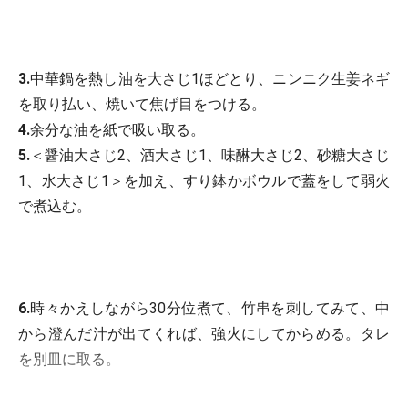
3.
中華鍋を熱し油を大さじ1ほどとり、ニンニク生姜ネギ
を取り払い、焼いて焦げ目をつける。
4.
余分な油を紙で吸い取る。
5.
＜醤油大さじ2、酒大さじ1、味醂大さじ2、砂糖大さじ
1、水大さじ1＞を加え、すり鉢かボウルで蓋をして弱火
で煮込む。
6.
時々かえしながら30分位煮て、竹串を刺してみて、中
から澄んだ汁が出てくれば、強火にしてからめる。タレ
を別皿に取る。