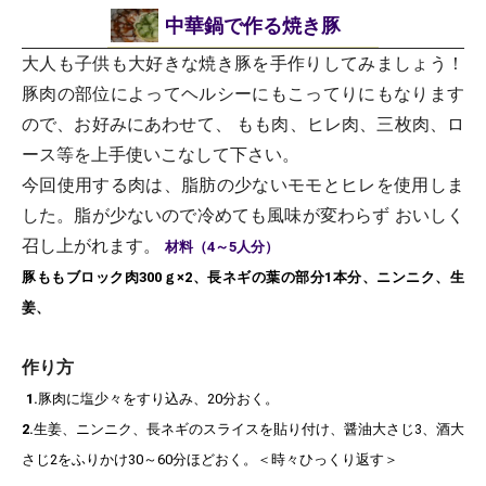
中華鍋で作る焼き豚
大人も子供も大好きな焼き豚を手作りしてみましょう！
豚肉の部位によってヘルシーにもこってりにもなります
ので、お好みにあわせて、 もも肉、ヒレ肉、三枚肉、ロ
ース等を上手使いこなして下さい。
今回使用する肉は、脂肪の少ないモモとヒレを使用しま
した。脂が少ないので冷めても風味が変わらず おいしく
召し上がれます。
材料（4～5人分）
豚ももブロック肉300ｇ×2、長ネギの葉の部分1本分、ニンニク、生
姜、
作り方
1.
豚肉に塩少々をすり込み、20分おく。
2.
生姜、ニンニク、長ネギのスライスを貼り付け、醤油大さじ3、酒大
さじ2をふりかけ30～60分ほどおく。＜時々ひっくり返す＞