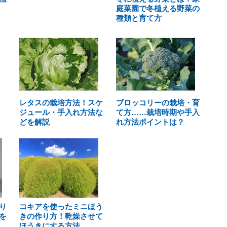
庭菜園で冬植える野菜の
種類と育て方
レタスの栽培方法！スケ
ブロッコリーの栽培・育
ジュール・手入れ方法な
て方……栽培時期や手入
どを解説
れ方法ポイントは？
り
コキアを使ったミニほう
を
きの作り方！乾燥させて
ほうきにする方法