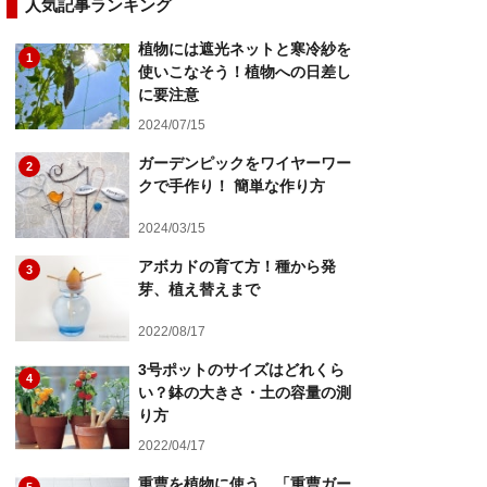
人気記事ランキング
植物には遮光ネットと寒冷紗を
1
使いこなそう！植物への日差し
に要注意
2024/07/15
ガーデンピックをワイヤーワー
2
クで手作り！ 簡単な作り方
2024/03/15
アボカドの育て方！種から発
3
芽、植え替えまで
2022/08/17
3号ポットのサイズはどれくら
4
い？鉢の大きさ・土の容量の測
り方
2022/04/17
重曹を植物に使う、「重曹ガー