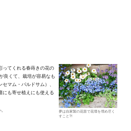
彩ってくれる春蒔きの花の
率が良くて、栽培が容易なも
ンセマム・パルドサム）、
壇にも寄せ植えにも使える
い。
夢は自家製の花苗で花壇を埋め尽く
すこと?!