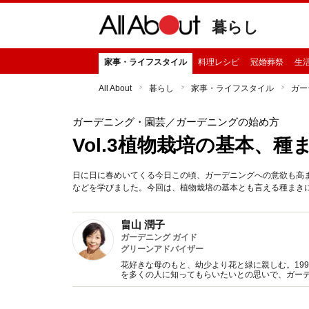
暮らし
家事・ライフスタイル
料理レシピ
冠婚葬祭
生
All About
暮らし
家事・ライフスタイル
ガー
ガーデニング・園芸
／ガーデニングの始め方
Vol.3植物栽培の基本、種
日に日に春めいてくる今日この頃、ガーデニングへの意欲も高ま
などを学びました。今回は、植物栽培の基本とも言える種まき
畠山 潤子
ガーデニング ガイド
グリーンアドバイザー
花好きな母のもと、幼少より花と緑に親しむ。19
を多くの人に知ってもらいたいとの思いで、ガー
行う。