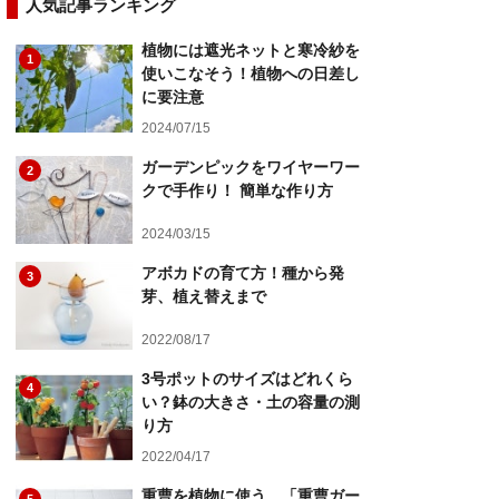
人気記事ランキング
植物には遮光ネットと寒冷紗を
1
使いこなそう！植物への日差し
に要注意
2024/07/15
ガーデンピックをワイヤーワー
2
クで手作り！ 簡単な作り方
2024/03/15
アボカドの育て方！種から発
3
芽、植え替えまで
2022/08/17
3号ポットのサイズはどれくら
4
い？鉢の大きさ・土の容量の測
り方
2022/04/17
重曹を植物に使う、「重曹ガー