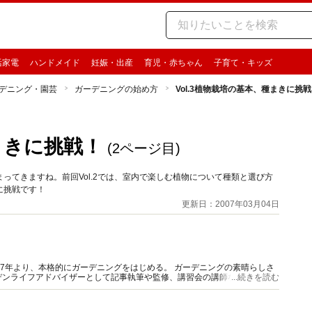
活家電
ハンドメイド
妊娠・出産
育児・赤ちゃん
子育て・キッズ
デニング・園芸
ガーデニングの始め方
Vol.3植物栽培の基本、種まきに挑
まきに挑戦！
(2ページ目)
ってきますね。前回Vol.2では、室内で楽しむ植物について種類と選び方
に挑戦です！
更新日：2007年03月04日
97年より、本格的にガーデニングをはじめる。 ガーデニングの素晴らしさ
デンライフアドバイザーとして記事執筆や監修、講習会の講師などの活動を
...続きを読む