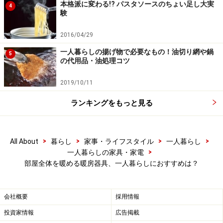
されていますが、その中でも一人暮らしが使いやすい主
本格派に変わる!? パスタソースのちょい足し大実
4
験
なものを紹介します。一人暮らしに合わせたメリット・
デメリットもご紹介しますので、自分の生活スタイルと
2016/04/29
照らし合わせながら選んでみてくださいね。
一人暮らしの揚げ物で必要なもの！油切り網や鍋
5
の代用品・油処理コツ
2019/10/11
部屋全体を温める暖房器具：
エアコン
ランキングをもっと見る
部屋全体を温める暖房器具：エアコンア【画像提供】
Amazon
アイリスオーヤマ エアコン 6畳用
>
>
>
>
All About
暮らし
家事・ライフスタイル
一人暮らし
>
一人暮らしの家具・家電
■価格：4万円程度～（6畳用）
部屋全体を暖める暖房器具、一人暮らしにおすすめは？
○夏は冷房として使える
会社概要
採用情報
一人暮らしの部屋は狭いため、少しでもモノが減らした
投資家情報
広告掲載
いものです。他の暖房器具と違って、冷房としても使え