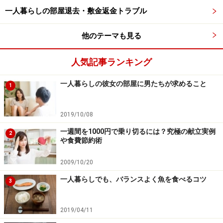
一人暮らしの部屋退去・敷金返金トラブル
自分だけの一人暮らしの城。冬の季節も快適に過せるよう
他のテーマも見る
に、ぴったりの暖房器具を探してみましょう
例えば、エアコンや石油・ガスファンヒーターなどは部
人気記事ランキング
屋全体を暖めるもの、また電気ストーブやこたつなどは
一人暮らしの彼女の部屋に男たちが求めること
1
部屋や身体の一部を暖めるものです。部屋の広さや生活
のスタイル、用途によって、どの暖房器具が最も効率的
2019/10/08
かは異なります。
一週間を1000円で乗り切るには？究極の献立実例
2
や食費節約術
そこで今回は、部屋全体を暖める暖房器具についてピッ
クアップします。主暖房として使うもので、ワンルーム
2009/10/20
等の一人暮らし向けの部屋であれば、いずれかひとつあ
一人暮らしでも、バランスよく魚を食べるコツ
3
れば、足りることが多いです。ただし、部屋の広さや造
り、地域や個人差によっては、スポット的な暖房器具を
2019/04/11
併用すると、より効果的に。多種多様な暖房器具が発売