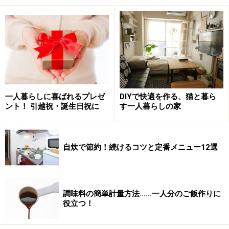
ついているから、これで十分じゃないの？」と思うかも
しれません。
もちろんエアコンだけで足りることもあります。ただ
し、すでに設置されているものは、かなり古いものだっ
たり、購入費用を安く抑えるために機能が劣ったものと
いう場合があります。新しいエアコンは省エネ化されて
一人暮らしに喜ばれるプレゼ
DIYで快適を作る、猫と暮ら
いるものが多いですが、
古いものは電気代が高くなった
ント！ 引越祝・誕生日祝に
す一人暮らしの家
り、部屋が暖まりにくく効率が悪いことがよくありま
す
。
自炊で節約！続けるコツと定番メニュー12選
ちなみに私が最初に一人暮らしをした部屋では古いエア
コンが設置されていたため、エアコンで暖を取っていた
冬場一ヶ月の電気代は7,000円でした。それをガスファン
調味料の簡単計量方法……一人分のご飯作りに
ヒーターに代えたら、電気代が4,000円弱に。ガス代は
役立つ！
1,500円ほど上がりましたが、約1,500円光熱費に節約で