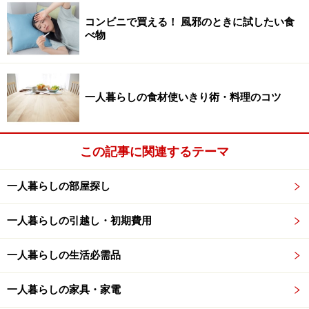
きたことになります。
コンビニで買える！ 風邪のときに試したい食
べ物
一人暮らしで、エアコンをつけない時期に比べて極端に
電気代がかかる場合や、仕事や学校などでそれほど長く
部屋にいないにも関わらず、電気代が高額になる場合
一人暮らしの食材使いきり術・料理のコツ
は、暖房器具を見直してみるのがおすすめです。また、
他の暖房器具と併用することで、部屋をより効率よく暖
められる場合もあります。
この記事に関連するテーマ
一人暮らしの部屋探し
暖房器具には、部屋全体を暖めるものと部
屋や身体の一部を暖めるものが
一人暮らしの引越し・初期費用
暖房器具と一言で言っても、実際に電気屋さんに足を運
一人暮らしの生活必需品
んでみると、たくさんの種類がありますが、「部屋全体
を暖めるもの」と「部屋や身体の一部を暖めるもの」に
一人暮らしの家具・家電
大きく二種類に分けられます。