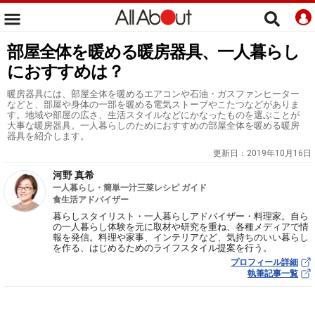
部屋全体を暖める暖房器具、一人暮らし
におすすめは？
暖房器具には、部屋全体を暖めるエアコンや石油・ガスファンヒーター
などと、部屋や身体の一部を暖める電気ストーブやこたつなどがありま
す。地域や部屋の広さ、生活スタイルなどにかなったものを選ぶことが
大事な暖房器具。一人暮らしのためにおすすめの部屋全体を暖める暖房
器具を紹介します。
更新日：
2019年10月16日
河野 真希
一人暮らし・簡単一汁三菜レシピ ガイド
食生活アドバイザー
暮らしスタイリスト・一人暮らしアドバイザー・料理家。自ら
の一人暮らし体験を元に取材や研究を重ね、各種メディアで情
報を発信。料理や家事、インテリアなど、気持ちのいい暮らし
を作る、はじめるためのライフスタイル提案を行う。
プロフィール詳細
執筆記事一覧