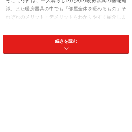
そこで今回は、一人暮らしのための暖房器具の基礎知
識、また暖房器具の中でも「部屋全体を暖めるもの」そ
れぞれのメリット・デメリットをわかりやすく紹介しま
す。
続きを読む
＜一人暮らしの暖房器具 目次＞
エアコンが部屋についているけれど…
部屋全体を暖めるものと一部を暖めるもの
エアコン
石油ファンヒーター
ガスファンヒーター