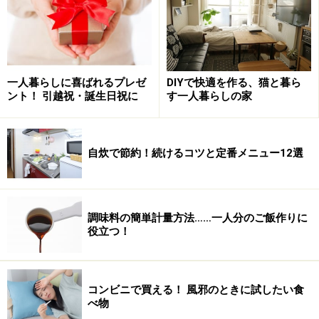
フリーザーバッグに入れて保存します。しっかりと空気を抜
くと、美味しさと鮮度を保つことができます。
ご飯が熱いうちに一膳分ずつラップに平たく包み（写真
一人暮らしに喜ばれるプレゼ
DIYで快適を作る、猫と暮ら
上）フリーザーバッグに入れます（写真中）。ただし、
ント！ 引越祝・誕生日祝に
す一人暮らしの家
冷凍庫に入れるときには冷めてから入れないこと。熱い
ままだと、すでに冷凍されている他の食品が解答や加熱
されて傷みやすくなりますので、注意してください。食
自炊で節約！続けるコツと定番メニュー12選
べるときは、ラップのまま電子レンジで解凍しましょ
う。解凍時間は1膳分（150g程度）で、1分30秒
（600W）が目安です。ただし、お使いの電子レンジに
調味料の簡単計量方法……一人分のご飯作りに
よっても異なりますので、これを基準にして調整してく
役立つ！
ださい。
コンビニで買える！ 風邪のときに試したい食
べ物
ご飯の冷凍保存専用容器。冷凍庫内で重ねることができるの