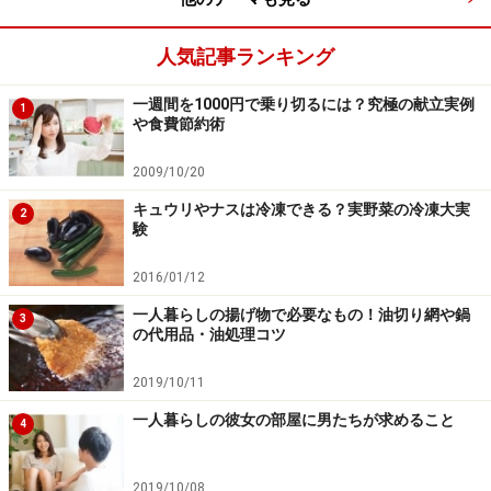
パンはそのまま置いておくと、水分が抜けて固くなってしま
ったり、カビが生えてきたりします。すぐに食べないとき
人気記事ランキング
は、冷凍保存してしまいましょう
一週間を1000円で乗り切るには？究極の献立実例
パンもすぐに食べない分は、冷凍保存をした方が長く、
1
や食費節約術
美味しく食べることができます。そのままではカビが発
生しやすく、また冷蔵庫で保存すると、水分が飛んでぱ
2009/10/20
さぱさになり、美味しくありません。
キュウリやナスは冷凍できる？実野菜の冷凍大実
2
験
食パンなら一枚ずつ、また大きなものは一回に食べる量
2016/01/12
に切ってから、ラップに包んで、フリージングバッグに
一人暮らしの揚げ物で必要なもの！油切り網や鍋
3
入れて冷凍します。パンをつぶさないように気をつけな
の代用品・油処理コツ
がらも、できるだけ空気をしっかり抜くのがポイント。
2019/10/11
食べるときには、薄めの食パンであれば、凍ったままト
ースターなどで焼きます。トースターは事前に温めてお
一人暮らしの彼女の部屋に男たちが求めること
4
き、いつもより少し長めに焼いた方が美味しく焼きあが
ります。解凍する過程で水分が抜けてパサパサするのが
2019/10/08