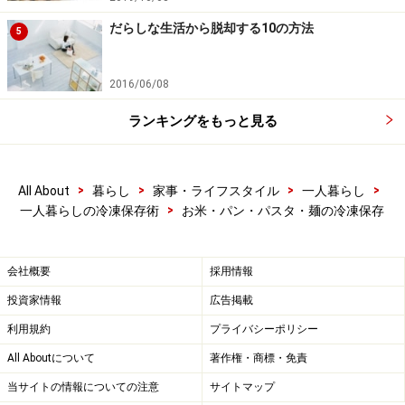
気になるときは、凍ったままバターやマーガリン、オリ
だらしな生活から脱却する10の方法
5
ーブオイル、ピザソース、チーズなどを塗ったり乗せた
りして焼くと、しっとりと焼きあがります。
2016/06/08
ロールパンやベーグルなども同じようにして冷凍保存で
ランキングをもっと見る
きますが、具の入った総菜パンなどは中身によっては冷
凍に向かないことがあります。食パンでも厚切りのもの
>
>
>
>
や、ロールパンやベーグルなど厚みのあるパンは、凍っ
All About
暮らし
家事・ライフスタイル
一人暮らし
>
一人暮らしの冷凍保存術
お米・パン・パスタ・麺の冷凍保存
たままトースターに入れても中まで火が通らないことが
あるので、自然解凍してからトースターに入れてくださ
い。急ぐときは電子レンジで30秒ほど解凍してから、ト
会社概要
採用情報
ースターに入れてもOKです。
投資家情報
広告掲載
利用規約
プライバシーポリシー
次のページでは、パスタやその他麺類の冷凍保存のコツ
All Aboutについて
著作権・商標・免責
をお届けします。余ってしまったものを上手に保存すれ
当サイトの情報についての注意
サイトマップ
ば、一手間ラクになりますよ！＞＞次のページへ