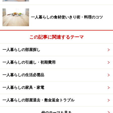
で整理しやすく、このまま電子レンジにかけることもでき、
便利です。
一人暮らしの食材使いきり術・料理のコツ
ご飯を冷凍保存するためのタッパーも便利です（写真
下）。スーパーやホームセンター、100円ショップ等で
販売されています。専用の容器を使うと分量が一定にな
この記事に関連するテーマ
る上に、積み重ねたり立てたりしても冷蔵庫で保存しや
すく便利。底に一枚プラスティックの板が敷かれている
一人暮らしの部屋探し
ので、解凍したときに出る余分な水分がその下に流れ、
ご飯がべたべたすることなく、美味しく食べられます。
一人暮らしの引越し・初期費用
一人暮らしの生活必需品
一人暮らしの家具・家電
パンの冷凍保存方法
一人暮らしの部屋退去・敷金返金トラブル
他のテーマも見る