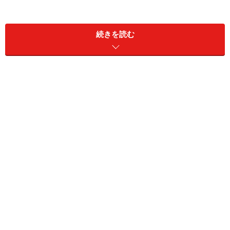
前のことが多いかもしれませんが、「自炊を始めたいけ
れども、忙しくて…」というようなコンビニ弁当や外食
続きを読む
中心の人には、ぜひ知ってほしいコツです。料理を楽に
して、健康で美味しい食生活が送れるきっかけになると
嬉しいです。
ご飯（お米）の冷凍保存方法
一回に食べる量でラップに包みます
一膳分のご飯を炊くのは難しいので、ご飯の冷凍保存実
践している一人暮らしさんも多いと思います。少量であ
っても、冷蔵庫で保存するよりも、炊き立てを冷凍して
しまった方が美味しく食べることができます。また、炊