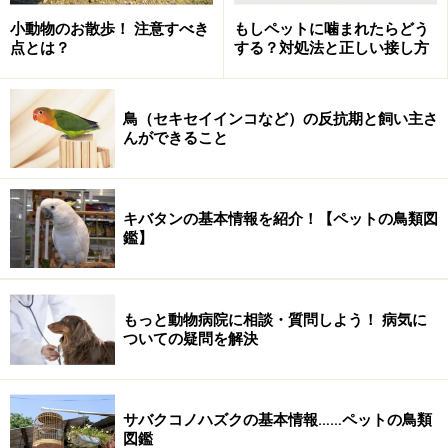
小動物のお散歩！ 注意すべき
もしペットに噛まれたらどう
点とは？
する？対処法と正しい接し方
怖がらないで、一歩前に進んでみましょう
ペットを亡くした悲しみが大きくて、新しくペットを飼
鳥（セキセイインコなど）の反抗期と飼い主さ
うのに勇気が必要になることがあります。これはきっ
んができること
と、ペットを愛したすべての飼い主が感じることだと思
います。どうか、勇気を出すことをおそれないでくださ
い。
キバタンの基本情報を紹介！【ペットの鳥類図
鑑】
あなたの付き合っている人が、「あなたを好きだけれ
ど、別れが辛いからあなたとは結婚しない」と言ったと
もっと動物病院に相談・質問しよう！ 病気に
したら、あなたはどう感じますか？ なぜそんな先のこ
ついての疑問を解決
とを不安に感じるのかと、疑問に思うのではないでしょ
うか。もしあなただったらどうでしょう。何年後かの別
れを危惧し、結婚することや誰かを愛すること、親友を
サバクコノハズクの基本情報……ペットの鳥類
図鑑
持つことをあきらめますか？