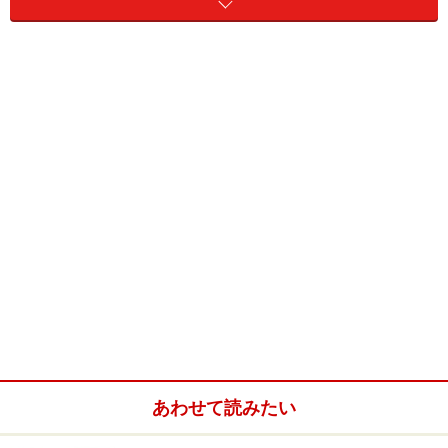
ペットといっしょに暮らした日々にあなたが経験した楽
しい時間や嬉しかったことを思い出してください。ペッ
トがいたから得られた幸せを思い出してください。たく
さん楽しい時間を過ごし、幸せな出来事を経験してきた
から、ペットが亡くなって悲しいのではないでしょう
か。
ペットは悲しみよりも多くの幸せをあなたに与え、
ペットもあなたといっしょに楽しい時間を過ごしていた
はずです。
あわせて読みたい