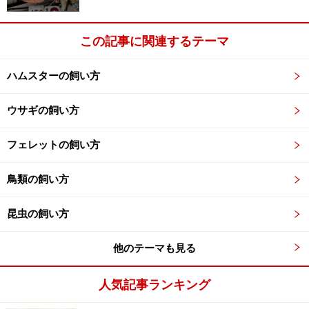
日本人は、悪い事態を想定し、したいことややりたいこ
この記事に関連するテーマ
とを自分で制限してしまう人が多いといいます。「通じ
なかったらどうしよう」と考えてしまい、学校でちゃん
ハムスターの飼い方
と教わっているのに英語をしゃべらない人が多いのも、
自分で悪い事態を想定し、自分を制限しているからなの
ウサギの飼い方
かもしれません。
フェレットの飼い方
でも、それでは、つまらない人生になってしまうかもし
鳥類の飼い方
れません。悪い事態を考えないようにすることを勧めて
いるのではありません。ただ、悪い事態をおそれ、した
昆虫の飼い方
いことややりたいことを制限しないでください。
おそれ
てばかりでは、あなたができること、あなたのすべきこ
他のテーマも見る
とまでできなくなってしまいます。
人気記事ランキング
ほとんどすべてのペットは、あなたより先に死にます。