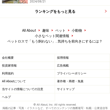
2024/08/21
でも、あなたは亡くなったペットから多くのことを教え
られているはずです。その子が亡くなる原因となった病
ランキングをもっと見る
気についても、たくさんの知識を得ているはずです。亡
くなった子に教えられたことを活かせば、新しい子が病
気にならないように予防することも、病気を早期発見す
>
>
>
>
All About
趣味
ペット
小動物
>
小さなペット関連情報
ることもできると思います。
ペットロスで「もう飼わない」…気持ちを前向きにするには？
最初に飼った子よりも2匹目の子、3匹目の子とあなたの
飼育経験が増えるに従い、それまでに飼った子たちから
会社概要
採用情報
教わったことが増え、あなたのペットを飼う技術は磨か
投資家情報
広告掲載
れていきます。
病気になったときの苦しみを考えるので
利用規約
プライバシーポリシー
はなく、病気にならないように飼うことを考えてくださ
All Aboutについて
著作権・商標・免責
い。
亡くなった子が教えてくれたことを活かしてくださ
当サイトの情報についての注意
サイトマップ
い。
ヘルプ
© All About, Inc. All rights reserved.
掲載の記事・写真・イラストなど、すべてのコンテンツの無断複写・転載・公衆送信等