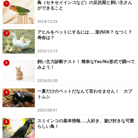
鳥（セキセイインコなど）の反抗期と飼い主さん
1
だからこそ、いっしょに暮らしている間は、できる限り
ができること
のことをし、かけられる愛情をすべてそそぐのだと思い
2024/12/26
ます。
おそれるばかりではなく、悪い事態にならないよ
うに努力する勇気も持ってください。
アヒルをペットにするには……室内OK？ なつく？
2
寿命は？
2023/12/10
ペットから学んだことを活かしてください
飼い主力診断テスト！ 簡単なYes/No形式で調べて
3
みよう！
2024/03/30
愛するペットの死を乗り越えて学ぶことも
一夏だけのペットだなんて言わせません！ カブ
4
トムシ
ペットを病気で亡くした方は、同じ病気になったらどう
しようかと心配になるものだと思います。同じ病気で亡
2002/08/01
くすのではないかとおそれ、新しいペットを飼う勇気が
スミインコの基本情報……人好き、遊び好きな可愛
5
足りなくなってしまうこともあると思います。
らしい鳥！