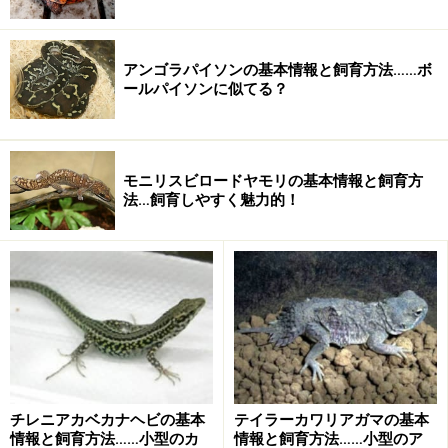
飼育の基本情報
飼育容器90～120cmクラスの水槽など温
度温暖な地域なら屋外で無加温でよいが、25℃を下回ら
アンゴラパイソンの基本情報と飼育方法……ボ
ールパイソンに似てる？
ない程度に保温した方がベター照明紫外線入りのバスキ
ングランプが必要ろ過できれば、外部式フィルターと上
部フィルター床材（底砂）サンゴ砂などはアルカリ性に
モニリスビロードヤモリの基本情報と飼育方
傾くので不可容器内レイアウト泳げるくらい水深は深く
法…飼育しやすく魅力的！
てよい。陸場は流木を利用する。流木は水中にも組むこ
と餌配合飼料を食うのならば、配合飼料でよい。他に巻
き貝や生きた小魚を与えると喜ばれる基本的な世話
餌の与えすぎに注意する
換水は週に一度、3分の2程度
2週に1回は全換水
全換水時にブラックウォーターを利用
チレニアカベカナヘビの基本
テイラーカワリアガマの基本
週に1度、強制的に乾燥させ甲羅干しをする
情報と飼育方法……小型のカ
情報と飼育方法……小型のア