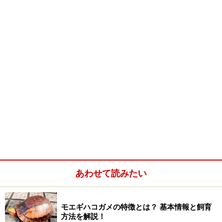
写真提供：
aLive
赤っ恥をかかない程度の知識
南米の曲頸類
似たような種類が多いため不明種として流通してい
たこともあるらしい
あわせて読みたい
頸部に棘状の突起がない、頭部の口唇よりも下が黄
色く染め分けられている等で区別できるらしい
モエギハコガメの特徴とは？ 基本情報と飼育
方法を解説！
野生での生態はほとんどわかっていない