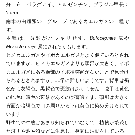
分 布
：パラグアイ、アルゼンチン、ブラジル
甲長
：
27cm
南米の曲頚類の一グループであるカエルガメの一種で
す。
本種は、分類がハッキリせず、
Bufocephala
属や
Mesoclemmys
属にされたりもします。
ヒメカエルガメやイボカエルガメとよく似ているとされ
ていますが、ヒメカエルガメよりも頭部が大きく、イボ
カエルガメにある頸部のイボ状突起がないことで見分け
られるとされますが、非常に難しいようです。背甲は褐
色から灰褐色、黒褐色で斑紋はありません。腹甲は黄色
の地色に暗色の斑紋があるのが普通です。頭部は大きく
背面が暗褐色で口の周りから下は黄色に染め分けられて
います。
野生での生態はあまり知られていなくて、植物が繁茂し
た河川や池や沼などに生息し、昼間に活動をしている、