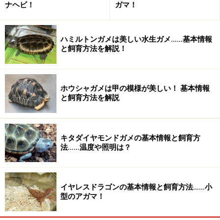
ナヘビ！
ガマ！
※「飼育の基本情報」は「ビバリウムガイド No.22（マリ
ン企画）」「爬虫・両生類ビジュアルガイド 水棲ガメ１
（誠文堂新光社）」および海外サイトを参考にしまし
ハミルトンガメは美しい水生ガメ……基本情報
た。
と飼育方法を解説！
＜おすすめINDEX＞
水生ガメのコミュニティサイト
from All About
ホウシャガメは甲の模様が美しい！ 基本情報
と飼育方法を解説
水生ガメ
from All About
Terra Herps.では図鑑作りへのあなたの参加を待っていま
キタダイヤモンドガメの基本情報と飼育方
す！
法……温度や照明は？
自分の持っているヘーゲカエルガメに関する情報を
書きたい！
イヤレスドラゴンの基本情報と飼育方法……小
星野の情報はココが間違っている！
型のアガマ！
みなさんが提供した情報や意見を読みたい！