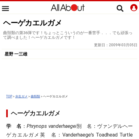
ヘーゲカエルガメ
曲頚類の第36弾です！ちょっとこういうのが一番苦手．．．でも頑張っ
て調べました！ヘーゲカエルガメです！
更新日：
2009年03月05日
星野 一三雄
TOP
＞
水生ガメ
＞
曲頸類
＞ヘーゲカエルガメ
ヘーゲカエルガメ
学 名
：
Phrynops vanderhaegei
別 名
：ヴァンデルヘー
ゲカエルガメ
英 名
：Vanderhaege's Toadhead Turtle