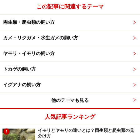
そんなあなたは
ココ
をクリック！
この記事に関連するテーマ
※記事内容は執筆時点のものです。最新の内容をご確認くださ
両生類・爬虫類の飼い方
い。
※ペットは、種類や体格（体重、サイズ、成長）などにより個体
差があります。記事内容は全ての個体へ一様に当てはまるわけで
カメ・リクガメ・水生ガメの飼い方
はありません。
ヤモリ・イモリの飼い方
【編集部おすすめの購入サイト】
トカゲの飼い方
Amazonで人気のペット用品をチェック！
イグアナの飼い方
楽天市場で人気のペット用品をチェック！
他のテーマも見る
人気記事ランキング
イモリとヤモリの違いとは？両生類と爬虫類の見
1
分け方