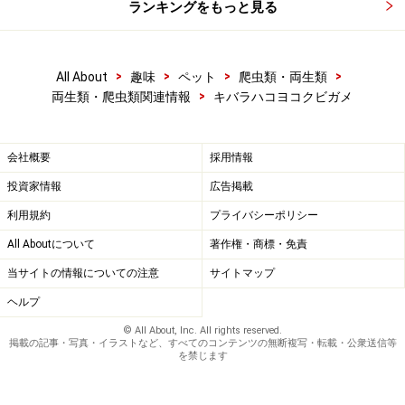
ランキングをもっと見る
>
>
>
>
All About
趣味
ペット
爬虫類・両生類
>
両生類・爬虫類関連情報
キバラハコヨコクビガメ
会社概要
採用情報
投資家情報
広告掲載
利用規約
プライバシーポリシー
All Aboutについて
著作権・商標・免責
当サイトの情報についての注意
サイトマップ
ヘルプ
© All About, Inc. All rights reserved.
掲載の記事・写真・イラストなど、すべてのコンテンツの無断複写・転載・公衆送信等
を禁じます