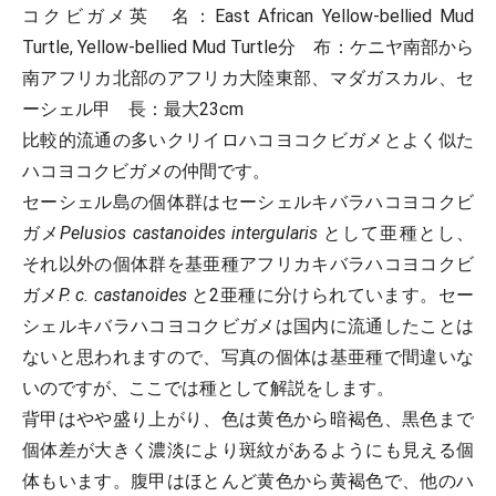
コクビガメ
英 名
：East African Yellow-bellied Mud
Turtle, Yellow-bellied Mud Turtle
分 布
：ケニヤ南部から
南アフリカ北部のアフリカ大陸東部、マダガスカル、セ
ーシェル
甲 長
：最大23cm
比較的流通の多いクリイロハコヨコクビガメとよく似た
ハコヨコクビガメの仲間です。
セーシェル島の個体群はセーシェルキバラハコヨコクビ
ガメ
Pelusios castanoides intergularis
として亜種とし、
それ以外の個体群を基亜種アフリカキバラハコヨコクビ
ガメ
P. c. castanoides
と2亜種に分けられています。セー
シェルキバラハコヨコクビガメは国内に流通したことは
ないと思われますので、写真の個体は基亜種で間違いな
いのですが、ここでは種として解説をします。
背甲はやや盛り上がり、色は黄色から暗褐色、黒色まで
個体差が大きく濃淡により斑紋があるようにも見える個
体もいます。腹甲はほとんど黄色から黄褐色で、他のハ