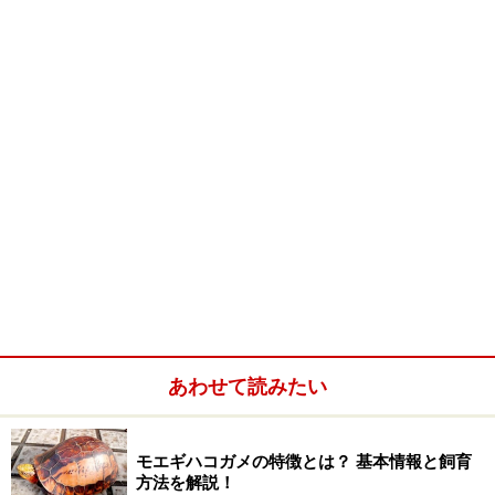
いたこともあったようですが、最近はきちんと分けられ
て流通しているようです。
もともと興味がない人間から見てしまうと、特別な特徴
がないため区別もつきにくく、マイナーな存在と言えま
す。かくいう私も、これ以上の魅力を語れませ
ん．．．！
しかし、ハコヨコクビガメの仲間はあまり大きくなら
ず、比較的丈夫であるし、何より顔がかわいらしいの
で、こうやって調べて書くたびに興味がわいてくる仲間
でもあります！
あわせて読みたい
モエギハコガメの特徴とは？ 基本情報と飼育
方法を解説！