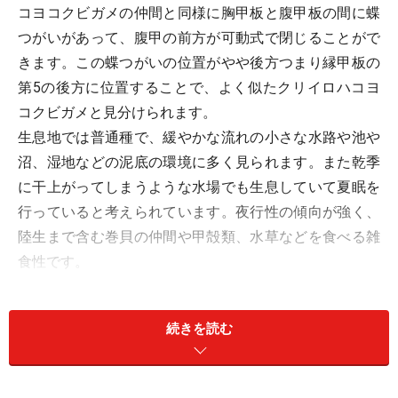
コヨコクビガメの仲間と同様に胸甲板と腹甲板の間に蝶
つがいがあって、腹甲の前方が可動式で閉じることがで
きます。この蝶つがいの位置がやや後方つまり縁甲板の
第5の後方に位置することで、よく似たクリイロハコヨ
コクビガメと見分けられます。
生息地では普通種で、緩やかな流れの小さな水路や池や
沼、湿地などの泥底の環境に多く見られます。また乾季
に干上がってしまうような水場でも生息していて夏眠を
行っていると考えられています。夜行性の傾向が強く、
陸生まで含む巻貝の仲間や甲殻類、水草などを食べる雑
食性です。
繁殖生態はあまり知られていませんが、雨季の始まり頃
に産卵を行い、30－33×21.5－23mmの卵を25個生んだ記
続きを読む
録があるようです。
基亜種でも流通量は非常に少なく、目にすることも少な
いようです。以前は、他のハコヨコクビガメに混じって