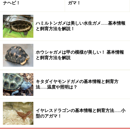
ナヘビ！
ガマ！
のバスキングランプが必要ろ過できれば、外部式フィル
ターと上部フィルター床材（底砂）必要なし容器内レイ
アウト水深は甲長程度。陸場は市販の浮島などを使えば
ハミルトンガメは美しい水生ガメ……基本情報
よいと思われる餌餌付けば配合飼料でよいと思われる基
と飼育方法を解説！
本的な世話多くの水棲傾向が強い水棲ガメに準ずる
他のヨコクビガメ同様、気が荒い個体が多いと思わ
ホウシャガメは甲の模様が美しい！ 基本情報
れるので、複数飼育は避けた方が無難
と飼育方法を解説
低温には弱いと思われるので注意
比較的活発に動き回る種のようなので、床面積は広
キタダイヤモンドガメの基本情報と飼育方
くとりたい
法……温度や照明は？
※「飼育の基本情報」は「ミズガメ大百科（マリン企
画）」「爬虫・両生類ビジュアルガイド 水棲ガメ２（誠
イヤレスドラゴンの基本情報と飼育方法……小
文堂新光社）」を参考にしました。その他の情報は「ク
型のアガマ！
リーパー No.34（クリーパー社）」および海外サイトを
参考にしました