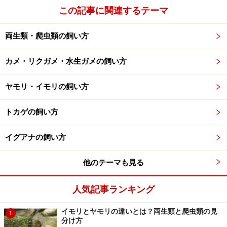
この記事に関連するテーマ
＜おすすめINDEX＞
両生類・爬虫類の飼い方
水生ガメのコミュニティサイト
from All About
水生ガメ
from All About
カメ・リクガメ・水生ガメの飼い方
Terra Herps.では図鑑作りへのあなたの参加を待っていま
ヤモリ・イモリの飼い方
す！
トカゲの飼い方
自分の持っているキバラハコヨコクビガメに関する
情報を書きたい！
イグアナの飼い方
星野の情報はココが間違っている！
みなさんが提供した情報や意見を読みたい！
他のテーマも見る
そんなあなたは
ココ
をクリック！
人気記事ランキング
※記事内容は執筆時点のものです。最新の内容をご確認くださ
イモリとヤモリの違いとは？両生類と爬虫類の見
1
い。
分け方
※ペットは、種類や体格（体重、サイズ、成長）などにより個体