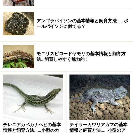
アンゴラパイソンの基本情報と飼育方法……ボ
ールパイソンに似てる？
撮影協力：
aLive
モニリスビロードヤモリの基本情報と飼育方
赤っ恥をかかない程度の知識
法…飼育しやすく魅力的！
アフリカの東部とマダガスカルに分布する
クリイロハコヨコクビガメによく似ている
蝶つがいの位置でクリイロハコヨコクビガメと区別
できる
流通はまれ
飼育の基本情報
飼育容器60～90cmクラス以上の水槽や
チレニアカベカナヘビの基本
テイラーカワリアガマの基本
衣装ケースなど温度20～28℃程度に保温照明紫外線入り
情報と飼育方法……小型のカ
情報と飼育方法……小型のア