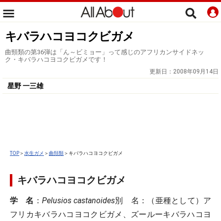
キバラハコヨコクビガメ
曲頸類の第36弾は「ん～ビミョー」って感じのアフリカンサイドネッ
ク・キバラハコヨコクビガメです！
更新日：
2008年09月14日
星野 一三雄
TOP
＞
水生ガメ
＞
曲頚類
＞キバラハコヨコクビガメ
キバラハコヨコクビガメ
学 名
：
Pelusios castanoides
別 名
：（亜種として）ア
フリカキバラハコヨコクビガメ、ズールーキバラハコヨ