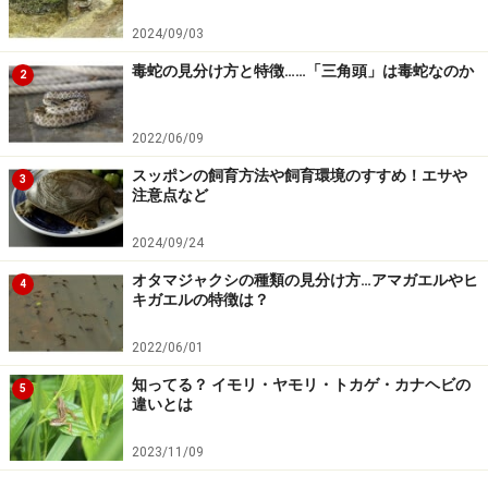
差があります。記事内容は全ての個体へ一様に当てはまるわけで
はありません。
2024/09/03
毒蛇の見分け方と特徴……「三角頭」は毒蛇なのか
2
【編集部おすすめの購入サイト】
2022/06/09
Amazonで人気のペット用品をチェック！
スッポンの飼育方法や飼育環境のすすめ！エサや
3
注意点など
楽天市場で人気のペット用品をチェック！
2024/09/24
オタマジャクシの種類の見分け方…アマガエルやヒ
4
キガエルの特徴は？
2022/06/01
知ってる？ イモリ・ヤモリ・トカゲ・カナヘビの
5
違いとは
2023/11/09