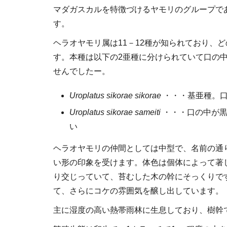
マダガスカルを特徴づけるヤモリのグループで
す。
ヘラオヤモリ属は11－12種が知られており、
す。本種は以下の2亜種に分けられていて口の
せんでしたー。
Uroplatus sikorae sikorae
・・・基亜種。口
Uroplatus sikorae sameiti
・・・口の中が黒
い
ヘラオヤモリの仲間としては中型で、名前の通
い形の印象を受けます。体色は個体によって著
り交じっていて、苔むした木の幹にそっくりで
て、さらにコケの雰囲気を醸し出しています。
主に湿度の高い熱帯雨林に生息しており、樹幹