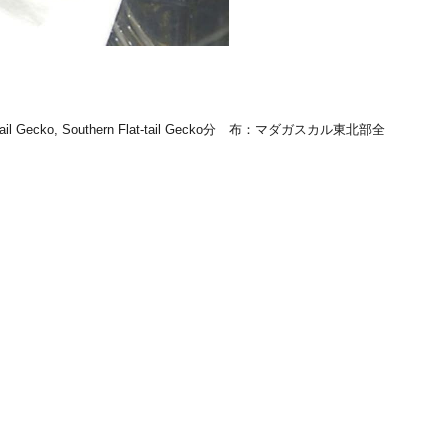
il Gecko, Southern Flat-tail Gecko
分 布
：マダガスカル東北部
全