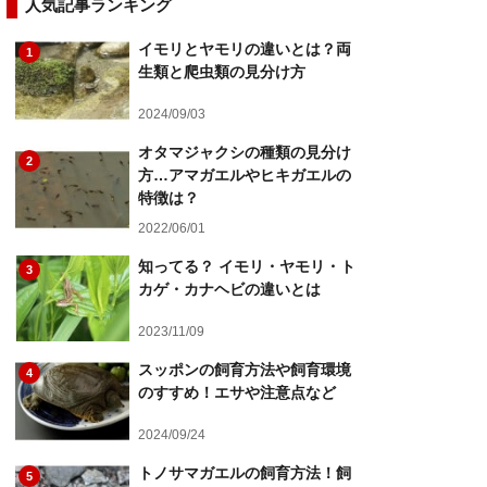
人気記事ランキング
イモリとヤモリの違いとは？両
1
生類と爬虫類の見分け方
2024/09/03
オタマジャクシの種類の見分け
2
方…アマガエルやヒキガエルの
特徴は？
2022/06/01
知ってる？ イモリ・ヤモリ・ト
3
カゲ・カナヘビの違いとは
2023/11/09
スッポンの飼育方法や飼育環境
4
のすすめ！エサや注意点など
2024/09/24
トノサマガエルの飼育方法！飼
5