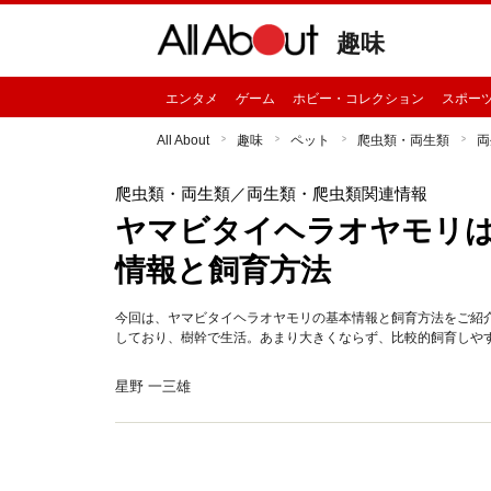
趣味
エンタメ
ゲーム
ホビー・コレクション
スポー
All About
趣味
ペット
爬虫類・両生類
両
爬虫類・両生類
／両生類・爬虫類関連情報
ヤマビタイヘラオヤモリ
情報と飼育方法
今回は、ヤマビタイヘラオヤモリの基本情報と飼育方法をご紹
しており、樹幹で生活。あまり大きくならず、比較的飼育しや
星野 一三雄