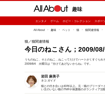
趣味
エンタメ
ゲーム
ホビー・コレクション
スポー
All About
趣味
ペット
猫
猫関連情報
猫
／猫関連情報
今日のねこさん；2009/08/
うちのねこ、そとのねこ…ねこってだけでハートがくすぐられ
2009/8/4 火曜日は『分けてあげないからね』です。
岩田 麻美子
ネコ ガイド
猫との付き合いは40年以上。元・猫のブリーダー
い主のいない猫のTNRや保護猫のボランティア活
を発信中！