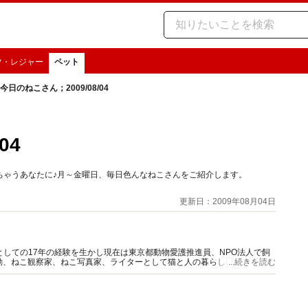
ツ・レジャー
ペット
今日のねこさん；2009/08/04
04
ちゃうあなたに♪月～金曜日、毎日色んなねこさんをご紹介します。
更新日：2009年08月04日
としての17年の経験を生かし現在は東京都動物愛護推進員、NPO法人で飼
動、ねこ観察家、ねこ写真家、ライターとして猫と人の暮らしに役立つ情報
...続きを読む