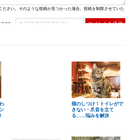
わ
猫のしつけ！トイレがで
ン
きない・爪音を立て
リ
る……悩みを解決