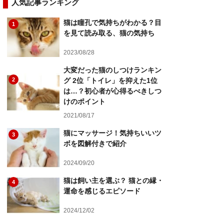
人気記事ランキング
猫は瞳孔で気持ちがわかる？目
1
を見て読み取る、猫の気持ち
2023/08/28
大変だった猫のしつけランキン
2
グ 2位「トイレ」を抑えた1位
は…？初心者が心得るべきしつ
けのポイント
2021/08/17
猫にマッサージ！気持ちいいツ
3
ボを図解付きで紹介
2024/09/20
猫は飼い主を選ぶ？ 猫との縁・
4
運命を感じるエピソード
2024/12/02