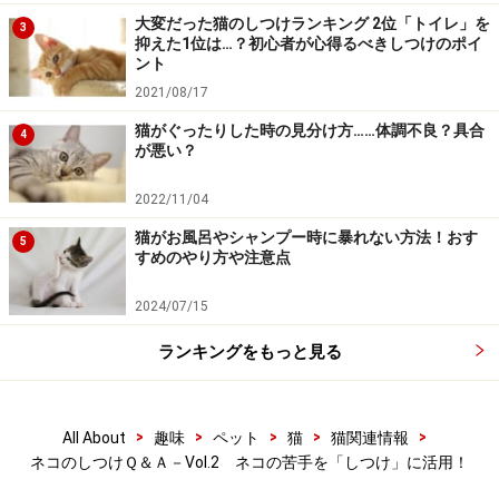
大変だった猫のしつけランキング 2位「トイレ」を
3
抑えた1位は…？初心者が心得るべきしつけのポイ
ント
2021/08/17
猫がぐったりした時の見分け方……体調不良？具合
4
が悪い？
2022/11/04
猫がお風呂やシャンプー時に暴れない方法！おす
5
すめのやり方や注意点
2024/07/15
ランキングをもっと見る
>
>
>
>
>
All About
趣味
ペット
猫
猫関連情報
ネコのしつけＱ＆Ａ－Vol.2 ネコの苦手を「しつけ」に活用！