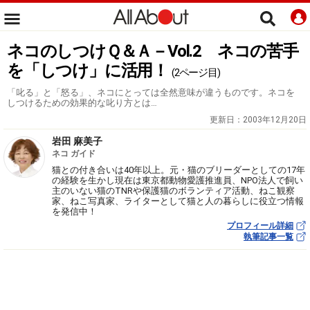
ネコのしつけＱ＆Ａ－Vol.2 ネコの苦手
を「しつけ」に活用！
(2ページ目)
「叱る」と「怒る」、ネコにとっては全然意味が違うものです。ネコを
しつけるための効果的な叱り方とは…
更新日：
2003年12月20日
岩田 麻美子
ネコ ガイド
猫との付き合いは40年以上。元・猫のブリーダーとしての17年
の経験を生かし現在は東京都動物愛護推進員、NPO法人で飼い
主のいない猫のTNRや保護猫のボランティア活動、ねこ観察
家、ねこ写真家、ライターとして猫と人の暮らしに役立つ情報
を発信中！
プロフィール詳細
執筆記事一覧