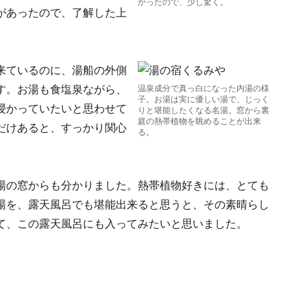
かったので、少し驚く。
があったので、了解した上
来ているのに、湯船の外側
す。お湯も食塩泉ながら、
温泉成分で真っ白になった内湯の様
子。お湯は実に優しい湯で、じっく
浸かっていたいと思わせて
りと堪能したくなる名湯。窓から裏
庭の熱帯植物を眺めることが出来
だけあると、すっかり関心
る。
湯の窓からも分かりました。熱帯植物好きには、とても
湯を、露天風呂でも堪能出来ると思うと、その素晴らし
て、この露天風呂にも入ってみたいと思いました。