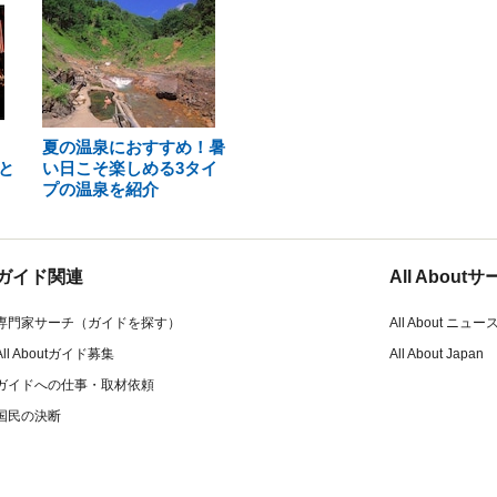
夏の温泉におすすめ！暑
と
い日こそ楽しめる3タイ
プの温泉を紹介
ガイド関連
All Abou
専門家サーチ（ガイドを探す）
All About ニュー
All Aboutガイド募集
All About Japan
ガイドへの仕事・取材依頼
国民の決断