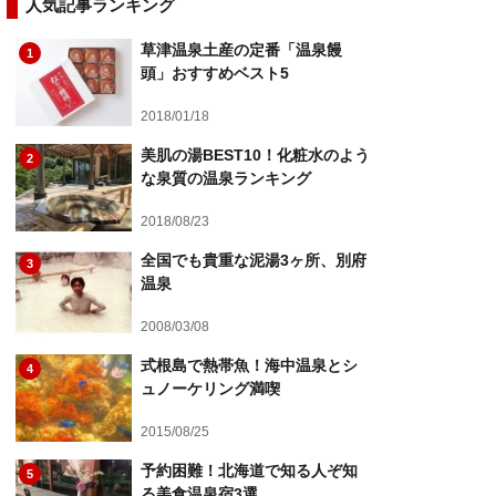
人気記事ランキング
草津温泉土産の定番「温泉饅
1
頭」おすすめベスト5
2018/01/18
美肌の湯BEST10！化粧水のよう
2
な泉質の温泉ランキング
2018/08/23
全国でも貴重な泥湯3ヶ所、別府
3
温泉
2008/03/08
式根島で熱帯魚！海中温泉とシ
4
ュノーケリング満喫
2015/08/25
予約困難！北海道で知る人ぞ知
5
る美食温泉宿3選