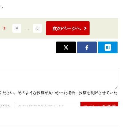
い。
次のページへ
3
4
…
8