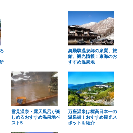
ろ
奥飛騨温泉郷の泉質、旅
館、観光情報！東海のお
所
すすめ温泉地
雪見温泉・露天風呂が楽
万座温泉は標高日本一の
しめるおすすめ温泉地ベ
温泉街！おすすめ観光ス
スト5
ポットを紹介