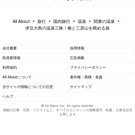
>
>
>
>
>
All About
旅行
国内旅行
温泉
関東の温泉
伊豆大島の温泉三昧！椿と三原山を眺める旅
会社概要
採用情報
投資家情報
広告掲載
利用規約
プライバシーポリシー
All Aboutについて
著作権・商標・免責
当サイトの情報についての注意
サイトマップ
ヘルプ
© All About, Inc. All rights reserved.
掲載の記事・写真・イラストなど、すべてのコンテンツの無断複写・転載・公衆送信等
を禁じます