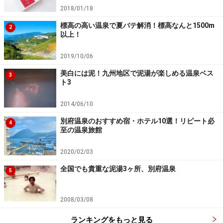
2018/01/18
標高の高い温泉で夏バテ解消！標高なんと1500m
2
以上！
2019/10/06
美白には泥！九州地区で泥湯が楽しめる温泉ベス
3
ト3
2014/06/10
別府温泉のおすすめ宿・ホテル10選！リピート必
4
至の温泉旅館
2020/02/03
全国でも貴重な泥湯3ヶ所、別府温泉
5
2008/03/08
ランキングをもっと見る