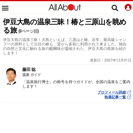
伊豆大島の温泉三昧！椿と三原山を眺め
る旅
(8ページ目)
伊豆大島の温泉三昧！大島といえば、三原山と椿。近年、最高級シャン
プーの原料として注目の椿も、昔から多彩に利用されて来ました。独自
の自然と文化に触れる旅の醍醐味が凝縮された、伊豆大島の島旅を紹介
します！
更新日：
2007年12月01日
藤田 聡
温泉 ガイド
「温泉旅行博士」の称号を持つガイドが、全国の温泉をご案内
します！
プロフィール詳細
執筆記事一覧