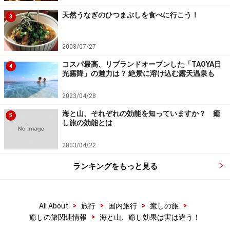
天然うなぎのひつまぶしを食べに行こう！
3
2008/07/27
コスパ最高、リブランドオープンした「TAOYA日
4
光霧降」の魅力は？ 絶景に溶け込む露天温泉も
2023/04/28
海と山、それぞれの効能を知っていますか？ 癒
5
し旅の効能とは
2003/04/22
ランキングをもっと見る
>
>
>
>
All About
旅行
国内旅行
癒しの旅
>
癒しの旅関連情報
海と山、癒し効果は実は違う！