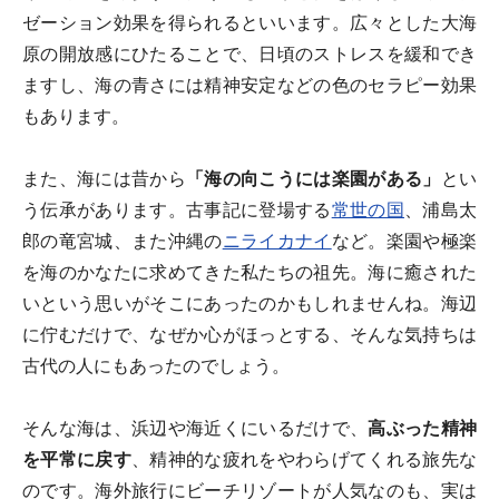
ゼーション効果を得られるといいます。広々とした大海
原の開放感にひたることで、日頃のストレスを緩和でき
ますし、海の青さには精神安定などの色のセラピー効果
もあります。
また、海には昔から
「海の向こうには楽園がある」
とい
う伝承があります。古事記に登場する
常世の国
、浦島太
郎の竜宮城、また沖縄の
ニライカナイ
など。楽園や極楽
を海のかなたに求めてきた私たちの祖先。海に癒された
いという思いがそこにあったのかもしれませんね。海辺
に佇むだけで、なぜか心がほっとする、そんな気持ちは
古代の人にもあったのでしょう。
そんな海は、浜辺や海近くにいるだけで、
高ぶった精神
を平常に戻す
、精神的な疲れをやわらげてくれる旅先な
のです。海外旅行にビーチリゾートが人気なのも、実は