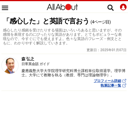
「感心した」と英語で言おう
(4ページ目)
感心したり感銘を受けたりする場面はいろいろあると思いますが、その
感情を表現するのにぴったりな英語があります。とてもポピュラーな表
現なので、今すぐにでも使えますよ。色々な英語のフレーズ・例文とと
もに、わかりやすく解説していきます。
更新日：
2025年01月07日
森 弘之
日常英会話 ガイド
慶應義塾大学大学院理学研究科博士課程単位取得退学。理学博
士。大学にて教鞭を執る（教授、専門は理論物理学）。
プロフィール詳細
執筆記事一覧