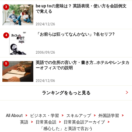
be up toの意味は？ 英語表現・使い方を会話例文
3
で覚える
2024/12/26
「お前らは狂ってなんかない」?名セリフ?
4
2006/09/26
英語での住所の言い方・書き方…ホテルやレンタカ
5
ーオフィスでの説明
2024/12/06
ランキングをもっと見る
>
>
>
>
All About
ビジネス・学習
スキルアップ
外国語学習
>
>
>
英語
日常英会話
日常英会話アーカイブ
「感心した」と英語で言おう