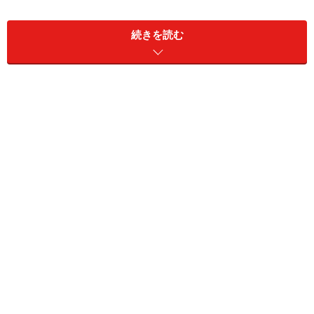
続きを読む
といった使い方もできます。それでは実際の会話例を見
て見ましょう。
あー退屈。あいつに昼飯で
もおごらせるか
私よ。一緒にランチしな
（ぼくはいいけど…）
い？11時半に迎えに来て。
早すぎる？
やった！お寿司だお寿司だ
～
その手にはもう乗らない
よ。12時までに成田に行
かなくちゃ
遅い！遅すぎる…