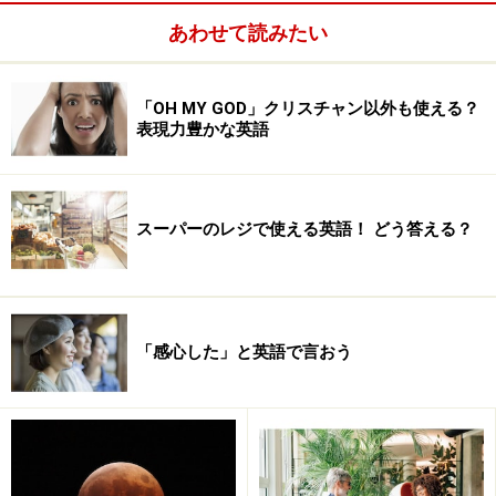
全部英語にする>>
あわせて読みたい
※記事内容は執筆時点のものです。最新の内容をご確認くださ
い。
「OH MY GOD」クリスチャン以外も使える？
表現力豊かな英語
次のページへ
1
/
8
スーパーのレジで使える英語！ どう答える？
「感心した」と英語で言おう