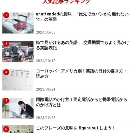
人気記事ランキング
unattendedの意味…「旅先でカバンから離れない
1
で」の英語
2024/05/05
街で見かけるあの英語……交通機関でもよく見かけ
2
る英語表記
2024/10/18
ヨーロッパ・アメリカ別！英語の日付の書き方・
3
読み方
2023/06/21
国際電話のかけ方！固定電話からと携帯電話から
4
のかけ方とは
2023/12/26
このフレーズの意味を figure out しよう！
5