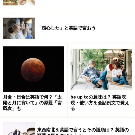
「感心した」と英語で言おう
月食・日食は英語で何？『太
be up toの意味は？ 英語表
陽と月に背いて』の原題「皆
現・使い方を会話例文で覚え
既食」も
る
東西南北を英語で言うとその語順は？ 英語の