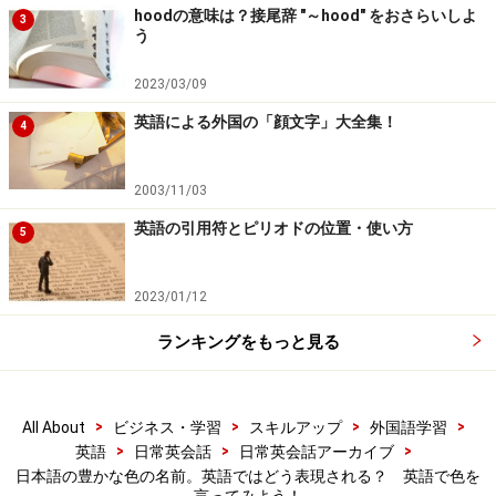
hoodの意味は？接尾辞 "～hood" をおさらいしよ
3
う
2023/03/09
英語による外国の「顔文字」大全集！
4
2003/11/03
英語の引用符とピリオドの位置・使い方
5
2023/01/12
ランキングをもっと見る
>
>
>
>
All About
ビジネス・学習
スキルアップ
外国語学習
>
>
>
英語
日常英会話
日常英会話アーカイブ
日本語の豊かな色の名前。英語ではどう表現される？ 英語で色を