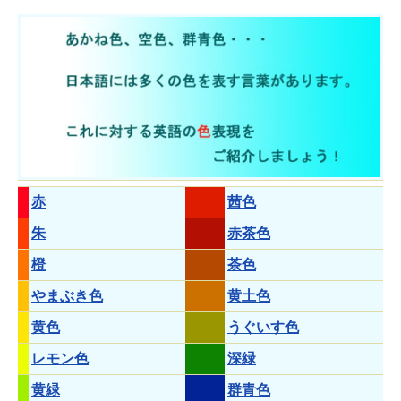
赤
茜色
朱
赤茶色
橙
茶色
やまぶき色
黄土色
黄色
うぐいす色
レモン色
深緑
黄緑
群青色