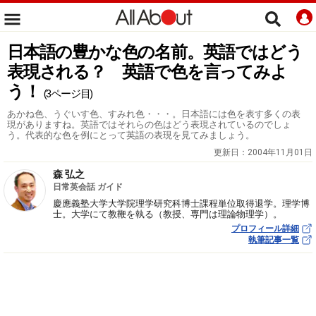
日本語の豊かな色の名前。英語ではどう
表現される？ 英語で色を言ってみよ
う！
(3ページ目)
あかね色、うぐいす色、すみれ色・・・。日本語には色を表す多くの表
現がありますね。英語ではそれらの色はどう表現されているのでしょ
う。代表的な色を例にとって英語の表現を見てみましょう。
更新日：
2004年11月01日
森 弘之
日常英会話 ガイド
慶應義塾大学大学院理学研究科博士課程単位取得退学。理学博
士。大学にて教鞭を執る（教授、専門は理論物理学）。
プロフィール詳細
執筆記事一覧