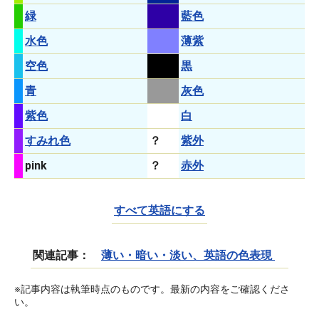
緑
藍色
水色
薄紫
空色
黒
青
灰色
紫色
白
すみれ色
？
紫外
pink
？
赤外
すべて英語にする
関連記事：
薄い・暗い・淡い、英語の色表現
※記事内容は執筆時点のものです。最新の内容をご確認くださ
い。