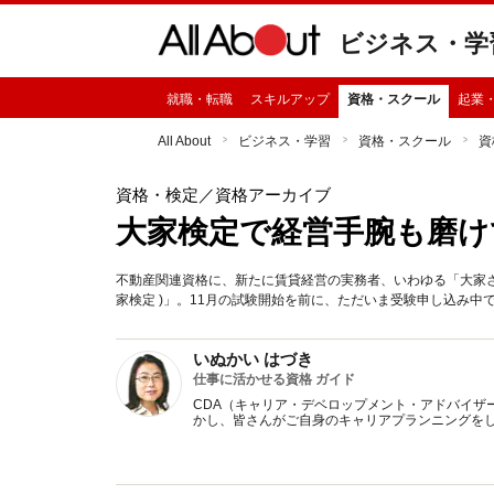
ビジネス・学
就職・転職
スキルアップ
資格・スクール
起業
All About
ビジネス・学習
資格・スクール
資
資格・検定
／資格アーカイブ
大家検定で経営手腕も磨け
不動産関連資格に、新たに賃貸経営の実務者、いわゆる「大家
家検定 )」。11月の試験開始を前に、ただいま受験申し込み中
いぬかい はづき
仕事に活かせる資格 ガイド
CDA（キャリア・デベロップメント・アドバイザ
かし、皆さんがご自身のキャリアプランニングを