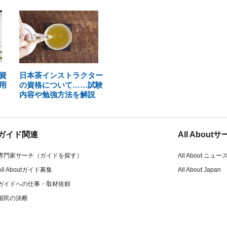
資
日本茶インストラクター
用
の資格について……試験
内容や勉強方法を解説
ガイド関連
All Abou
専門家サーチ（ガイドを探す）
All About ニュー
All Aboutガイド募集
All About Japan
ガイドへの仕事・取材依頼
国民の決断