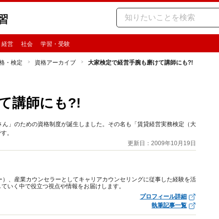
習
・経営
社会
学習・受験
格・検定
資格アーカイブ
大家検定で経営手腕も磨けて講師にも?!
て講師にも?!
さん」のための資格制度が誕生しました。その名も「賃貸経営実務検定（大
です。
更新日：2009年10月19日
ー）、産業カウンセラーとしてキャリアカウンセリングに従事した経験を活
していく中で役立つ視点や情報をお届けします。
プロフィール詳細
執筆記事一覧