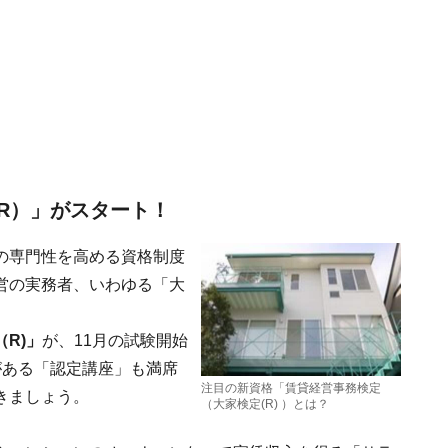
R）」がスタート！
の専門性を高める資格制度
営の実務者、いわゆる「大
R)」
が、11月の試験開始
がある「認定講座」も満席
注目の新資格「賃貸経営事務検定
きましょう。
（大家検定(R) ）とは？