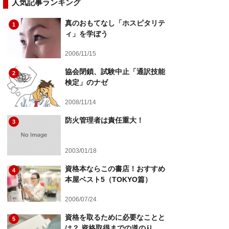
人気記事ランキング
真のおもてなし「ホスピタリテ
1
ィ」を学ぼう
2006/11/15
協会閉鎖、試験中止「通訳技能
2
検定」のナゼ
2008/11/14
防火管理者は責任重大！
3
2003/01/18
資格本ならこの書店！おすすめ
4
本屋ベスト5（TOKYO篇）
2006/07/24
資格を取るために必要なことと
5
は？ 資格取得までの道のり