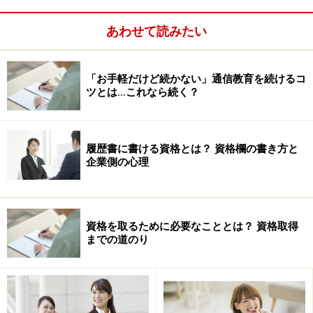
雑誌
あわせて読みたい
●資格系雑誌
「お手軽だけど続かない」通信教育を続けるコ
資格の解説、スクール紹介など資格全般について取り上
ツとは…これなら続く？
げられているので、網羅的に資格情報を知りたいときに
役に立つ。
◆これがおすすめ！◆
履歴書に書ける資格とは？ 資格欄の書き方と
・
日経キャリアマガジン
（隔月刊：日経人材情報）
企業側の心理
・
仕事の教室ビーカム
（リクルート）
・
稼げる資格
（リクルート）
資格を取るために必要なこととは？ 資格取得
までの道のり
●一般誌、求人情報誌、ビジネス誌
資格特集や、資格を取って活躍している人たち、最新の
求人ニーズなどの記事に目を通す。