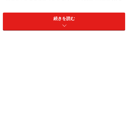
ような資格の情報収集の場合、ひとつひとつの選択が、
後に大きな違いとなってあらわれる
ことが多いもの。限
続きを読む
られた情報に踊らされるのではなく、さまざまな情報源
を活用して幅広い情報を集め、情報の精度をきちんと吟
味していく必要があります。
まずは下記のような情報源をいくつか組合わせ、たくさ
んの情報を効率よく収集することから始めましょう。
◆代表的な情報源◆
雑誌
資格系、一般誌、ビジネス誌など
書籍
資格図鑑、資格別関連本など
インターネッ
資格総合サイト、求人サイト、検索サイ
ト
トなど
口コミ
資格取得者体験談、ネット上掲示板など