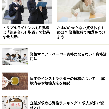
⇒これもチェック！
資格の森
トップページの「最新資格雑誌情報」では、各雑誌の概
要が紹介されているので、立ち読み感覚でチェックして
トリプルライセンスも⁉資格
お金のかからない資格おすす
みては。
は「組み合わせ取得」で効果
めは？ 資格取得で知識をつけ
を最大限に
よう！
→
資格について調べるための情報源は、まだまだありま
す！次ページでは、「書籍」「インターネット」「口コ
資格マニア・ペーパー資格にならない！資格活
ミ」を紹介。
用法
※記事内容は執筆時点のものです。最新の内容をご確認くださ
い。
日本茶インストラクターの資格について……試
験内容や勉強方法を解説
次のページへ
1
/
2
企業が求める資格ランキング！ 求人が多い資
格とは