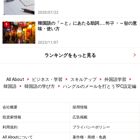
2020/07/22
韓国語の「～と」にあたる助詞……하구 ・～랑の意
5
味・使い方
2023/11/07
ランキングをもっと見る
>
>
>
>
All About
ビジネス・学習
スキルアップ
外国語学習
>
>
韓国語
韓国語の学び方
ハングルのメールを打とう?PC設定編
会社概要
採用情報
投資家情報
広告掲載
利用規約
プライバシーポリシー
All Aboutについて
著作権・商標・免責