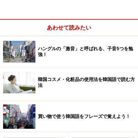
※左側のメニューから「ハングルの入力方法」をクリッ
クし、ページに入ってください
。
あわせて読みたい
いかがでしょう？ 以上の設定をしたら、パソコン画面右
下に出てくる言語バーの「JP」というところをクリック
ハングルの「激音」と呼ばれる、子音5つを勉
してみてください。「韓国語」という表示が出てきます
強！
ね。それをクリックすると、「JP」が「KO」に早変わ
り！ これでハングルを打つ準備は整いました。
韓国コスメ・化粧品の使用法を韓国語で読む方
「そうはいっても、ハングル文字のキーボード配列が分
法
からない！」 という方は、仮想キーボードを見ながら打
ってみたり、ゲーム感覚でタイピング練習をしたりして
みましょう。
次のページ
へGO！
買い物で使う韓国語をフレーズで覚えよう！
※記事内容は執筆時点のものです。最新の内容をご確認くださ
い。