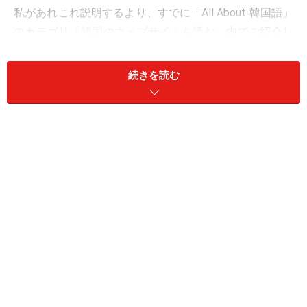
私があれこれ説明するより、すでに「All About 韓国語」
のカテゴリ
「韓国のウェブサイトを読む」
内でご紹介し
ているお薦めサイトを中心にナビゲートしたいと思いま
す。
続きを読む
■
「パソコンにハングルを設定しよう」
こちらは、PCにハングルを表示させたい、ハングルを打
ちたい方のためのページです。XP、ウィンドウズ98、
2000それぞれの設定のしかたが端的に、分かりやすく紹
介されています。
■
「ハングルの入力方法」
パソコンにコントロールパネルを出すまではできたけ
ど、それ以降がイマイチ分からない、という方は、
パソ
コン画面の写真を載せてナビゲート
しているこちらのサ
イトを見てみてください。