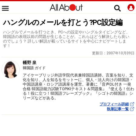
ハングルのメールを打とう?PC設定編
ハングルでメールを打つとき、PCへの設定やハングルタイピングなど、
韓国語の表現以前の問題が生じることが。これらはどう解決したら良い
のでしょう？ 詳しい解説が載っているサイトを中心にナビゲートしま
す！
更新日：
2007年10月09日
幡野 泉
韓国語 ガイド
アイケーブリッジ外語学院代表兼韓国語講師。言葉を知り、文
化を知り、人を知るをモットーに、個人・法人向けの韓国語・
中国語講座・ロシア語講座を運営。著書に『音声DL付き 一発
合格 韓国語能力試験TOPIKⅠテキスト＆問題集』『使える！伝わ
る！役に立つ！韓国語フレーズブック』『シゴトの韓国語』シ
リーズなどがある。
プロフィール詳細
執筆記事一覧