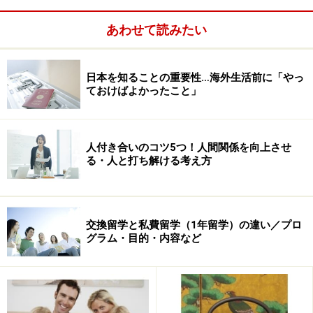
はじめにトラブルがあっても、そこでめげてはいけませ
あわせて読みたい
ん。「乗り越えることで、次のステージが待っている」
くらいに前向きな姿勢で臨んでください。
日本を知ることの重要性…海外生活前に「やっ
ておけばよかったこと」
>>飛行機に乗り遅れた！ 飛行機が飛ばない！ そのときど
うする？>>
人付き合いのコツ5つ！人間関係を向上させ
る・人と打ち解ける考え方
※記事内容は執筆時点のものです。最新の内容をご確認くださ
い。
交換留学と私費留学（1年留学）の違い／プロ
次のページへ
1
/
4
グラム・目的・内容など