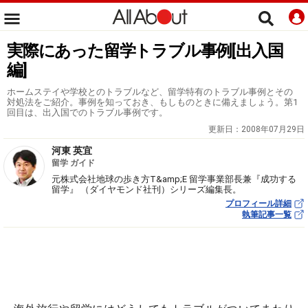
実際にあった留学トラブル事例[出入国
編]
ホームステイや学校とのトラブルなど、留学特有のトラブル事例とその
対処法をご紹介。事例を知っておき、もしものときに備えましょう。第1
回目は、出入国でのトラブル事例です。
更新日：
2008年07月29日
河東 英宜
留学 ガイド
元株式会社地球の歩き方T&amp;E 留学事業部長兼『成功する
留学』 （ダイヤモンド社刊）シリーズ編集長。
プロフィール詳細
執筆記事一覧