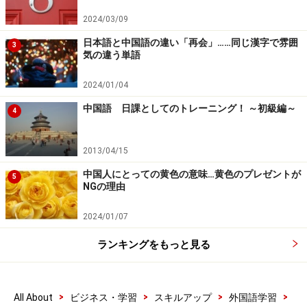
2024/03/09
日本語と中国語の違い「再会」……同じ漢字で雰囲
3
気の違う単語
2024/01/04
中国語 日課としてのトレーニング！ ～初級編～
4
2013/04/15
中国人にとっての黄色の意味…黄色のプレゼントが
5
NGの理由
2024/01/07
ランキングをもっと見る
>
>
>
>
All About
ビジネス・学習
スキルアップ
外国語学習