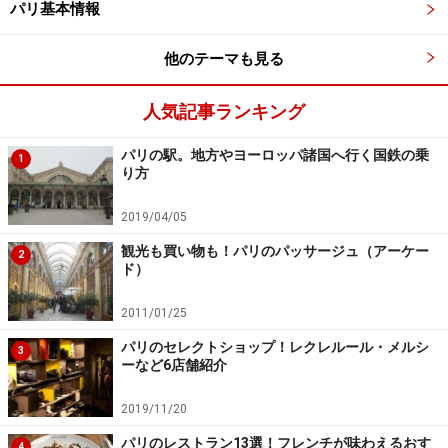
パリ基本情報
最上階 9.50 euros
他のテーマも見る
人気記事ランキング
凱旋門からシャンゼリゼを見下ろそう
パリの駅。地方やヨーロッパ諸国へ行く国鉄の乗
1
り方
2019/04/05
シャンゼリゼ通りを見下ろすには絶好のポイント
観光も買い物も！パリのパッサージュ（アーケー
2
シャンゼリゼ大通りの最西端に位置する凱旋門は、その
ド）
名の通り、ナポレオンの勝利を記念して作られたモニュ
2011/01/25
メントです。歴史ある建物であるだけに、途中で立ち寄
パリのセレクトショップ！レクレルール・メルシ
れる資料展示室では凱旋門の建設の過程や、戦争で命を
3
ーなど6店舗紹介
落とした兵士に関する展示があり、フランス激動の時代
を感じる事ができます。地上からはアクセスできないの
2019/11/20
で、シャンゼリゼ大通りから地下に入り、入口を目指し
パリのレストラン13選！フレンチが味わえるおす
4