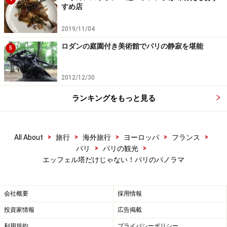
すめ店
ましょう。
2019/11/04
＜DATA＞
ロダンの庭園付き美術館でパリの静寂を堪能
5
■
凱旋門
屋上 8.00 euros
2012/12/30
ランキングをもっと見る
次のページ
では、観光ついでに立ち寄れる、寄り道ルー
トのパノラマスポットをご紹介します。
>
>
>
>
>
All About
旅行
海外旅行
ヨーロッパ
フランス
>
>
パリ
パリの観光
エッフェル塔だけじゃない！パリのパノラマ
※記事内容は執筆時点のものです。最新の内容をご確認くださ
い。
※海外を訪れる際には最新情報の入手に努め、「
外務省 海外安全
ホームページ
」を確認するなど、安全確保に十分注意を払ってく
会社概要
採用情報
ださい。
投資家情報
広告掲載
利用規約
プライバシーポリシー