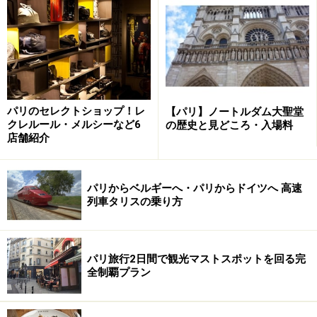
ちなみに２階にある展望レストラン「ジュール・ヴェル
ヌ」は１つ星の名店だということは意外と知られていま
せん。唯一の難点といえば、当然ですが、美しいエッフ
ェル塔の姿をここからでは見る事ができません。そこ
で、エッフェル塔をふくめたパリを一望できるスポット
パリのセレクトショップ！レ
【パリ】ノートルダム大聖堂
クレルール・メルシーなど6
の歴史と見どころ・入場料
を以下に紹介していきたいと思います。
店舗紹介
＜DATA＞
■
エッフェル塔
パリからベルギーへ・パリからドイツへ 高速
列車タリスの乗り方
最上階 11.50 euros
パリ旅行2日間で観光マストスポットを回る完
全制覇プラン
ここからの眺めがno.１かも……モンパルナ
ス・タワー