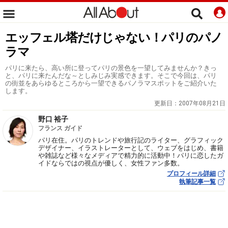
エッフェル塔だけじゃない！パリのパノ
ラマ
パリに来たら、高い所に登ってパリの景色を一望してみませんか？きっ
と、パリに来たんだな～としみじみ実感できます。そこで今回は、パリ
の街並をあらゆるところから一望できるパノラマスポットをご紹介いた
します。
更新日：
2007年08月21日
野口 裕子
フランス ガイド
パリ在住。パリのトレンドや旅行記のライター、グラフィック
デザイナー、イラストレーターとして、ウェブをはじめ、書籍
や雑誌など様々なメディアで精力的に活動中！パリに恋したガ
イドならではの視点が優しく、女性ファン多数。
プロフィール詳細
執筆記事一覧