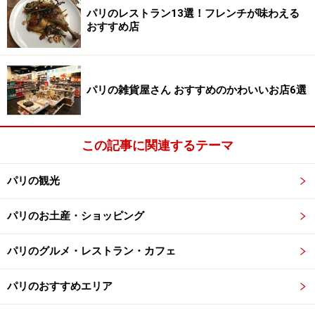
パリのレストラン13選！フレンチが味わえる
おすすめ店
美しいビューが望める
パリの南側、TGVが発着するモンパルナス駅の正面に位
パリの雑貨屋さん おすすめのかわいいお店6選
置するモンパルナス・タワーはパリ市内で最も高く唯一
の高層ビルです。パリではエッフェル塔の次に高く、し
この記事に関連するテーマ
かもエッフェル塔も見れてしまうという点においては、
パリのベスト・パノラマスポットといえるでしょう。
パリの観光
209mの高さに位置する屋上テラスは広々としていて気持
パリのお土産・ショッピング
ちよく、56階にある展望レストランカフェでゆっくりと
パノラマを楽しむもよしです。
パリのグルメ・レストラン・カフェ
＜DATA＞
パリのおすすめエリア
■
モンパルナス・タワー