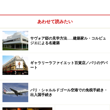
やはりここを訪れずしてパリを後にはできませんね。パ
リの象徴ともいえるエッフェル塔です。３段階で構成さ
れ、１階は57m、２階は115m、最上階の展望台は276m
あわせて読みたい
という、いわずと知れたパリ最大の高さのパノラマを誇
ります。
サヴォア邸の見学方法……建築家ル・コルビュ
ジエによる名建築
ギャラリーラファイエット百貨店／パリのデパ
ート
パリ・シャルルドゴール空港での免税手続き・
出入国手続き