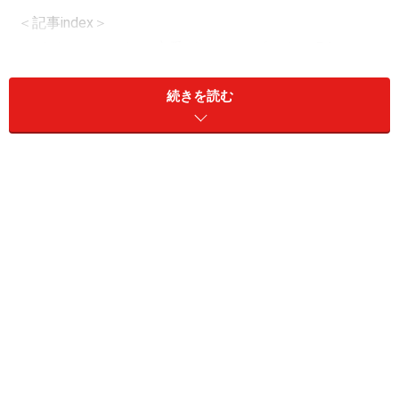
＜記事index＞
ますはここから……定番パノラマスポット……P.1
続きを読む
観光のついでに……寄り道パノラマスポット……
P.2
意外と知らない……穴場パノラマスポット……
P.3
パリのパノラマといえばココ、エッフェル
塔
パリの象徴、エッフェル塔