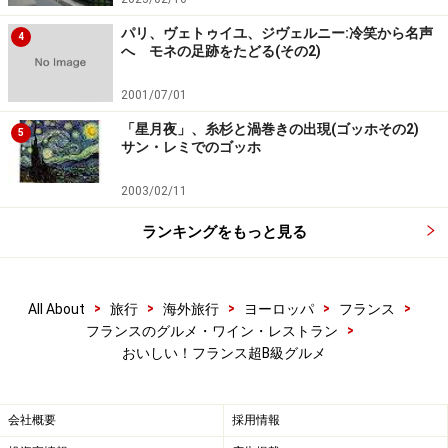
パリ、ヴェトゥイユ、ジヴェルニー:冷笑から名声
4
へ モネの足跡をたどる(その2)
2001/07/01
「星月夜」、糸杉と渦巻きの出現(ゴッホその2)
5
サン・レミでのゴッホ
2003/02/11
ランキングをもっと見る
>
>
>
>
>
All About
旅行
海外旅行
ヨーロッパ
フランス
>
フランスのグルメ・ワイン・レストラン
おいしい！フランス超B級グルメ
会社概要
採用情報