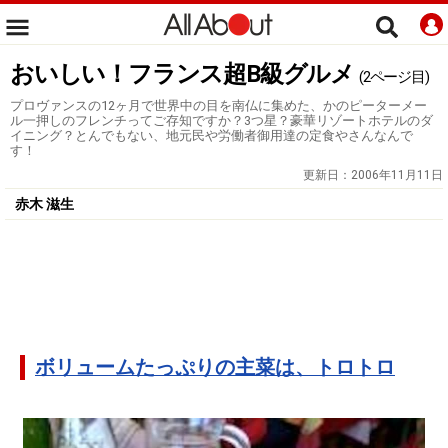
おいしい！フランス超B級グルメ
(2ページ目)
プロヴァンスの12ヶ月で世界中の目を南仏に集めた、かのピーターメー
ル一押しのフレンチってご存知ですか？3つ星？豪華リゾートホテルのダ
イニング？とんでもない、地元民や労働者御用達の定食やさんなんで
す！
更新日：
2006年11月11日
赤木 滋生
ボリュームたっぷりの主菜は、トロトロ