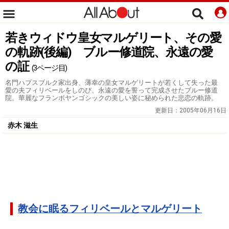
若きウィドウ皇女マルゲリート、その愛
の軌跡(後編) ブルー修道院、永遠の愛
の証
(3ページ目)
名門ハプスブルク家出身、薄幸の皇女マルゲリートが若くして失った最
愛の夫フィリベールをしのび、永遠の愛を誓って完成させたブルー修道
院。華麗なフランボヤンゴシックの美しい姿に秘められた悲恋の軌跡。
更新日：
2005年06月16日
赤木 滋生
教会に眠るフィリベールとマルゲリート