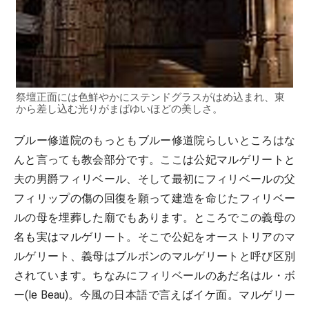
祭壇正面には色鮮やかにステンドグラスがはめ込まれ、東
から差し込む光りがまばゆいほどの美しさ。
ブルー修道院のもっともブルー修道院らしいところはな
んと言っても教会部分です。ここは公妃マルゲリートと
夫の男爵フィリベール、そして最初にフィリベールの父
フィリップの傷の回復を願って建造を命じたフィリベー
ルの母を埋葬した廟でもあります。ところでこの義母の
名も実はマルゲリート。そこで公妃をオーストリアのマ
ルゲリート、義母はブルボンのマルゲリートと呼び区別
されています。ちなみにフィリベールのあだ名はル・ボ
ー(le Beau)。今風の日本語で言えばイケ面。マルゲリー