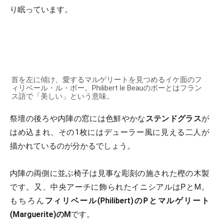
り眠っています。
首を左に傾け、愛するマルゲリートを見つめるイケ面のフ
ィリベール・ル・ボー。Philibert le Beauのボーとはフラン
ス語で「美しい」という意味。
祭壇の後ろや内陣の窓には色鮮やかな
ステンドグラス
が
はめ込まれ、その1枚にはデューラー風に見える二人が
描かれているのが分かるでしょう。
内陣の両側に並ぶ椅子は見事な彫刻の施された樫の木製
です。又、中央アーチに飾られたイニシアルはPとM。
もちろん
フィリベール(Philibert)のPとマルゲリート
(Marguerite)のM
です。