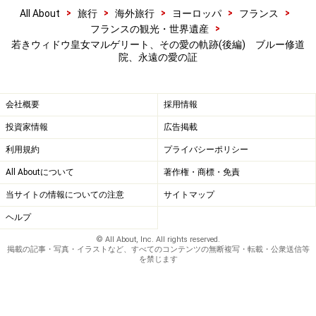
>
>
>
>
>
All About
旅行
海外旅行
ヨーロッパ
フランス
>
フランスの観光・世界遺産
若きウィドウ皇女マルゲリート、その愛の軌跡(後編) ブルー修道
院、永遠の愛の証
会社概要
採用情報
投資家情報
広告掲載
利用規約
プライバシーポリシー
All Aboutについて
著作権・商標・免責
当サイトの情報についての注意
サイトマップ
ヘルプ
© All About, Inc. All rights reserved.
掲載の記事・写真・イラストなど、すべてのコンテンツの無断複写・転載・公衆送信等
を禁じます