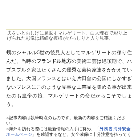
夫をいとおしげに見返すマルゲリート。白大理石で彫り上
げられた彫像は精細な模様がびっしりと入り見事。
甥のシャルル5世の後見人としてマルゲリートの移り住
んだ、当時の
フランドル地方
の美術工芸は絶頂期で、ハ
プスブルク家はたくさんの優秀な芸術家達をかかえてい
ました。大国フランスとはいえ片田舎の公国にしかすぎ
ないブレスにこのような見事な工芸品を集める事が出来
たのも皇帝の娘、マルゲリートの命だからこそでしょ
う。
※記事内容は執筆時点のものです。最新の内容をご確認くださ
い。
※海外を訪れる際には最新情報の入手に努め、「
外務省 海外安全
ホームページ
」を確認するなど、安全確保に十分注意を払ってく