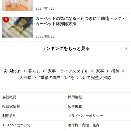
2024/01/23
カーペットの気になるべたつきに！絨毯・ラグ・
5
カーペット床掃除方法
2022/08/22
ランキングをもっと見る
>
>
>
>
>
All About
暮らし
家事・ライフスタイル
家事
掃除
>
大掃除
"重箱の隅ヨゴレ"をつついて完璧大掃除
会社概要
採用情報
投資家情報
広告掲載
利用規約
プライバシーポリシー
All Aboutについて
著作権・商標・免責