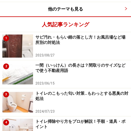
他のテーマも見る
人気記事ランキング
サビ汚れ・もらい錆の落とし方！お風呂場など場
1
所別の対処法
2023/08/27
一間（いっけん）の長さは？間取りのサイズなど
2
で使う不動産用語
2023/06/15
トイレのこもった匂い対策…もわっとする悪臭の対
3
処法
2024/07/23
トイレ掃除やり方をプロが解説！手順・道具・ポ
4
イント