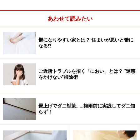
＞＞＞次ページ＞＞＞ポイント１．「ホコリ溜まり」
あわせて読みたい
※記事内容は執筆時点のものです。最新の内容をご確認くださ
い。
鬱になりやすい家とは？ 住まいが悪いと鬱に
なる⁉
次のページへ
1
/
3
ご近所トラブルを招く「におい」とは？ “迷惑
をかけない”掃除術
畳上げでダニ対策……梅雨前に実践してダニ知
らず！