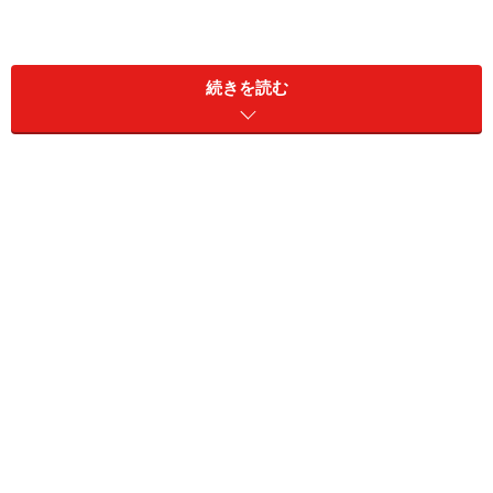
そう、
その秘訣は自ら「重箱の隅のような場所」の掃除
をしてしまうこと！！！
続きを読む
・・・
今回はそんな
住まいの重箱の隅的ポイントを、優先度の
高い順にレクチャー。是非手をつけてみてください。
これでたとえお姑さんに抜き打ちチェックされたって、
グゥの音も出ないハズ?!
【INDEX】
ポイント１．「ホコリ溜まり」…P.２
ポイント２．「面倒な場所」…P.２
ポイント３．「見えすぎる場所」…P.３