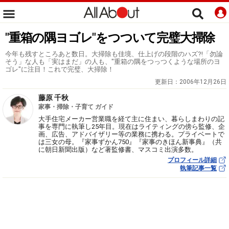
"重箱の隅ヨゴレ"をつついて完璧大掃除
今年も残すところあと数日。大掃除も佳境、仕上げの段階のハズ?!「勿論
そう」な人も「実はまだ」の人も、"重箱の隅をつっつくような場所のヨ
ゴレ"に注目！これで完璧、大掃除！
更新日：
2006年12月26日
藤原 千秋
家事・掃除・子育て ガイド
大手住宅メーカー営業職を経て主に住まい、暮らしまわりの記
事を専門に執筆し25年目。現在はライティングの傍ら監修、企
画、広告、アドバイザリー等の業務に携わる。プライベートで
は三女の母。『家事ずかん750』『家事のきほん新事典』（共
に朝日新聞出版）など著監修書、マスコミ出演多数。
プロフィール詳細
執筆記事一覧