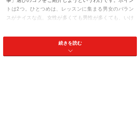
事」選びのコツをご紹介しようというわけです。ポイン
トは2つ。ひとつめは、レッスンに集まる男女のバラン
スがナイスな点。女性が多くても男性が多くても、いけ
ません。ふたつめは、理想のタイプを明確に設定するこ
と。お相手に求める最優先事項を自由に思い描いてみま
続きを読む
しょう。
さて、目標が定まったところで、次はレッスン選びで
す。今回は4大人気項目の「趣味が合う人」「仕事がで
きる人」「語学が堪能な人」「スポーツをやっている
人」という理想のタイプ別に、出会いのチャンスが多い
習い事をご提案していきましょう！
>>「趣味が合う人がいい！」という人には、このレッス
ンを！>>
※記事内容は執筆時点のものです。最新の内容をご確認くださ