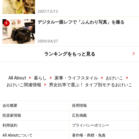
2007/12/12
デジタル一眼レフで「ふんわり写真」を撮る
5
2009/04/27
ランキングをもっと見る
>
>
>
>
All About
暮らし
家事・ライフスタイル
おけいこ
>
おけいこ関連情報
男女比率で選ぶ！ タイプ別モテるおけいこ
会社概要
採用情報
投資家情報
広告掲載
利用規約
プライバシーポリシー
All Aboutについて
著作権・商標・免責