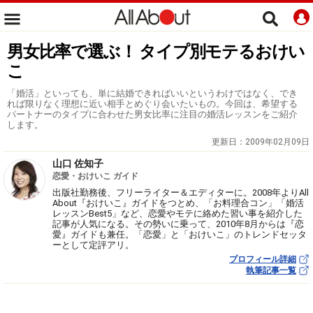
男女比率で選ぶ！ タイプ別モテるおけい
こ
「婚活」といっても、単に結婚できればいいというわけではなく、でき
れば限りなく理想に近い相手とめぐり会いたいもの。今回は、希望する
パートナーのタイプに合わせた男女比率に注目の婚活レッスンをご紹介
します。
更新日：
2009年02月09日
山口 佐知子
恋愛・おけいこ ガイド
出版社勤務後、フリーライター＆エディターに。2008年よりAll
About『おけいこ』ガイドをつとめ、「お料理合コン」「婚活
レッスンBest5」など、恋愛やモテに絡めた習い事を紹介した
記事が人気になる。その勢いに乗って、2010年8月からは『恋
愛』ガイドも兼任。「恋愛」と「おけいこ」のトレンドセッタ
ーとして定評アリ。
プロフィール詳細
執筆記事一覧