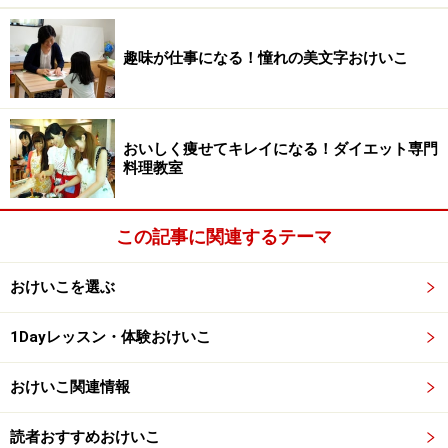
こはあえてトライしましょう。
趣味が仕事になる！憧れの美文字おけいこ
茶道は、結婚や転職、配偶者の転勤などライフスタイル
が変わっても、長く続けられる習い事だからこそ、教室
選びに慎重に吟味して損はありません！ 一度、自分が師
おいしく痩せてキレイになる！ダイエット専門
事する流派を決めたら、その後も基本的には変更はしな
料理教室
い、ということも覚えておきたい茶道のしきたりのひと
つです。
この記事に関連するテーマ
おけいこを選ぶ
茶道教室選びをするときの3つのポイント
見学に行く教室をセレクトする基準は、「目的」「習い
1Dayレッスン・体験おけいこ
方」「費用」の3種類。そこに「立地条件」が加わりま
おけいこ関連情報
す。手当たり次第、教室を見学に行くのではなく、はじ
めにある程度ターゲットをしぼっておくと検討しやすく
読者おすすめおけいこ
なるのでおすすめ！ それぞれのポイントを参考にしなが