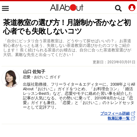
茶道教室の選び方！月謝制か否かなど初
心者でも失敗しないコツ
「自分にピッタリ合う茶道教室は、どうやって探せばいいの？」 お茶道
初心者がもっとも迷う、失敗しない茶道教室の選びかたのコツをご紹介
します！ 長く続けられる茶道のお稽古は、自分に合った茶道教室選びが
大切。素敵な先生と出会ってください！
更新日：
2023年03月01日
山口 佐知子
恋愛・おけいこ ガイド
出版社勤務後、フリーライター＆エディターに。2008年よりAll
About『おけいこ』ガイドをつとめ、「お料理合コン」「婚活
レッスンBest5」など、恋愛やモテに絡めた習い事を紹介した
記事が人気になる。その勢いに乗って、2010年8月からは『恋
愛』ガイドも兼任。「恋愛」と「おけいこ」のトレンドセッタ
ーとして定評アリ。
プロフィール詳細
執筆記事一覧