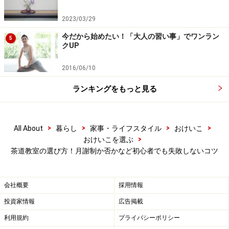
か、などが教室選びの目安になります。
2023/03/29
今だから始めたい！「大人の習い事」でワンラン
5
■「習い方」を基準に選ぶ場合
クUP
・アナタはどちらのタイプ？
2016/06/10
「仲間と一緒に楽しく習いたい！」
OR
ランキングをもっと見る
「マンツーマンでみっちり習いたい！」
複数の生徒さんたちと一緒に教わるのか、個人指導によ
>
>
>
>
All About
暮らし
家事・ライフスタイル
おけいこ
>
おけいこを選ぶ
り集中的に教わるのか、希望のスタイルがあればそれを
茶道教室の選び方！月謝制か否かなど初心者でも失敗しないコツ
優先させるのもアリ。前者は、道具や資格のことなどを
生徒同士でちょっとした情報交換をしやすく、後者は、
先生とパーソナルな関係を築きやすくなるなど、それぞ
会社概要
採用情報
れにメリットがあります。
投資家情報
広告掲載
利用規約
プライバシーポリシー
また、「ベテランの人たちと一緒のおけいこだと気後れ