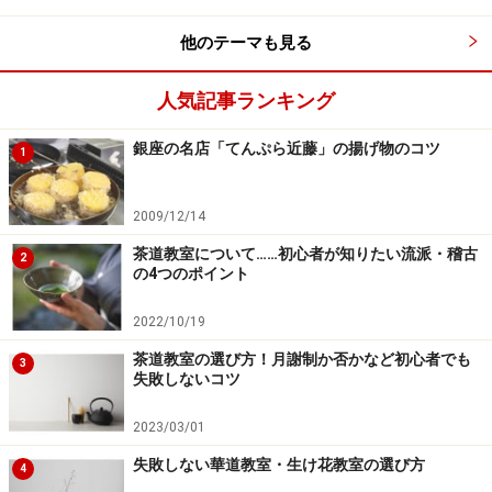
ら、自分の希望に近い教室へ見学に行ってみましょう。
他のテーマも見る
■「目的」を基準に選ぶ場合
人気記事ランキング
・アナタはどちらのタイプ？
銀座の名店「てんぷら近藤」の揚げ物のコツ
「とにかく、お茶の世界に触れてみたい！」
1
OR
「将来、指導する立場になりたい！」
2009/12/14
茶道教室について……初心者が知りたい流派・稽古
2
とりあえず、お茶の世界に触れてみたいのか、ゆくゆく
の4つのポイント
はお茶の先生としてひとりだちを考えているのか、茶道
2022/10/19
を習う目的がハッキリしていると、教室の趣向や先生の
茶道教室の選び方！月謝制か否かなど初心者でも
教え方をスムーズに比較することができます。
3
失敗しないコツ
お稽古のペースはどうか、自分の目指すコースがある
2023/03/01
か、ほかの生徒さんたちはどのように資格を取っている
失敗しない華道教室・生け花教室の選び方
4
か、先生の指導は細かくて厳しいorゆったりしている