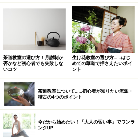
教室選びについてのアドバイスを茶道経験者にきくと、
ほぼ100パーセントの確率で返ってくる返事は「先生と
の相性が大切」というもの。たしかに、習い事の多くは
「こんなふうになれたらいいな」と先生に憧れて尊敬す
ることで上達していきます。ただ問題なのは、「相性の
いい先生とは、どうやって巡り会えばいいの？」という
点。近くに経験者がいなければ詳しい情報をキャッチす
茶道教室の選び方！月謝制か
生け花教室の選び方……はじ
否かなど初心者でも失敗しな
めての華道で押さえたいポイ
ることもままなりません。
いコツ
ント
では、どうしたらたくさんある茶道教室のなかから自分
に合ったところを選ぶことができるのでしょうか？
茶道教室について……初心者が知りたい流派・
稽古の4つのポイント
失敗しない茶道教室選びのコツ――それは、異なるタイプ
の教室を最低2ヵ所、見学に行ってみることです。タイ
今だから始めたい！「大人の習い事」でワンラ
プが似ている教室や、1ヵ所しか見学をしなければ比較
ンクUP
はできません。「ちょっと面倒かも……」と思っても、そ