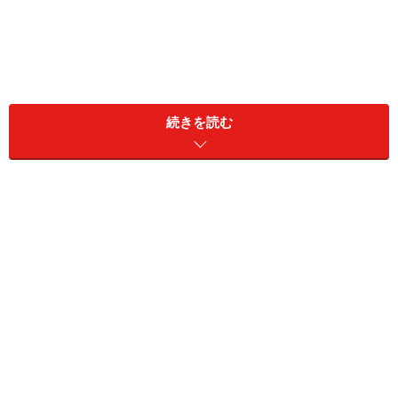
その他、よくある茶道教室Q&A
続きを読む
茶道教室の失敗しない選び方のコツ
失敗しない教室選びのコツは、自分の目で見て確かめるこ
と。そして、もうひとつは経験者に話を聞くことです
茶道教室は、ホームページを持っているところもあれ