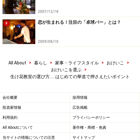
る人たちの雰囲気をダイレクトに感じられるので、自分
2007/12/18
に合った流派を探すには近道といえるでしょう。
恋が生まれる！注目の「卓球バー」とは？
5
生け花を始める前に揃えたいものは？
2009/08/10
持っておいて便利な道具は、花や枝を切るための「花ば
さみ」、お花を持ち帰るために包む「花合羽」と入れ物
>
>
>
>
All About
暮らし
家事・ライフスタイル
おけいこ
>
おけいこを選ぶ
の「花袋（フラワーバッグ）」の3点でしょう。
生け花教室の選び方……はじめての華道で押さえたいポイント
お教室の指定のものがないようなら、花合羽と花袋をお
気に入りのものにするとおけいこに通うのが楽しくなり
会社概要
採用情報
こと間違いなし！ それぞれの値段の相場は、花ばさみは
投資家情報
広告掲載
2000円前後、花合羽は500円前後、花袋は1000円前後で
利用規約
プライバシーポリシー
購入することができます。
All Aboutについて
著作権・商標・免責
当サイトの情報についての注意
サイトマップ