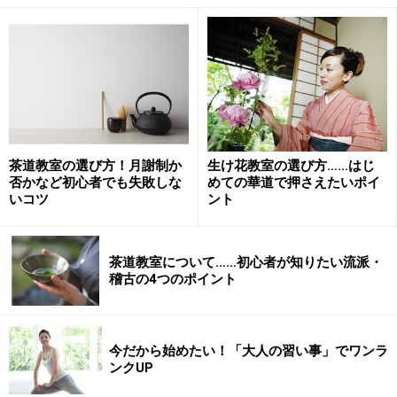
■華道・生け花「三大流派」の特徴は？
【池坊】
・立花、生花、自由化という決まったパターンのスタイ
ルがある
・草木が持っている特徴を見極めて、“草木”の個性を活
かすこころを学べる
茶道教室の選び方！月謝制か
生け花教室の選び方……はじ
【草月流】
否かなど初心者でも失敗しな
めての華道で押さえたいポイ
いコツ
ント
・形式にとらわれず、“活ける人”の個性を活かしたスタ
イル
・時代とともに変化することをいとわないため、自由な
茶道教室について……初心者が知りたい流派・
稽古の4つのポイント
感性を磨ける
【小原流】
・盛花、瓶花、花意匠をはじめ、いろいろなスタイルが
今だから始めたい！「大人の習い事」でワンラ
ある
ンクUP
・表現方法が多様なため、生活空間に活かせる華道・生