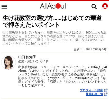
生け花教室の選び方……はじめての華道
で押さえたいポイント
生け花教室を探している方や、華道を始めたい方は必見！ 300以上ある流
派のなかから、自分にピッタリの流派を選ぶコツや、揃えておきたい道
具の相場の金額など、「華道・生け花」について、気になるおけいこの
ポイントをすべてご紹介します！
更新日：
2023年02月04日
山口 佐知子
恋愛・おけいこ ガイド
出版社勤務後、フリーライター＆エディターに。2008年よりAll
About『おけいこ』ガイドをつとめ、「お料理合コン」「婚活
レッスンBest5」など、恋愛やモテに絡めた習い事を紹介した
記事が人気になる。その勢いに乗って、2010年8月からは『恋
愛』ガイドも兼任。「恋愛」と「おけいこ」のトレンドセッタ
ーとして定評アリ。
プロフィール詳細
執筆記事一覧