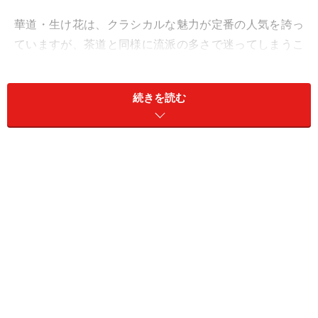
華道・生け花は、クラシカルな魅力が定番の人気を誇っ
ていますが、茶道と同様に流派の多さで迷ってしまうこ
とが多いという声をよく聞きます。というわけで、ここ
で華道・生け花の流派について簡単にご説明しましょ
続きを読む
う。
＜目次＞
生け花には、どんな流派があるの？
生け花教室で、自分に合った流派を見つけるには？
生け花を始める前に揃えたいものは？
その他、生け花・華道に関するよくある質問集
生け花には、どんな流派があるの？