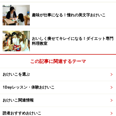
け花を学べる
趣味が仕事になる！憧れの美文字おけいこ
生け花教室で、自分に合った流派を見つけ
るには？
おいしく痩せてキレイになる！ダイエット専門
料理教室
この記事に関連するテーマ
お仕事帰りに1時間、お花に触れる時間があるだけでストレ
ス解消になる華道・生け花のおけいこです
おけいこを選ぶ
300以上の流派がありながら、周りを見渡すと習ってい
る人の数の多さでは圧倒的に三大流派が占めている理由
1Dayレッスン・体験おけいこ
は、「教室の数が多い」ということ。教室の数が多けれ
ば、それだけ習いやすいということにもなるからです。
おけいこ関連情報
読者おすすめおけいこ
「習いやすさだけで流派を決めるのは、ちょっと物足り