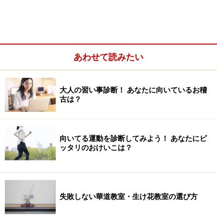
流派が細かく分かれていることでも知られている華道・
生け花ですが、その数は現在300以上ともいわれていま
す！ その昔、木の枝をＹ字型にしたものを剣山のかわり
あわせて読みたい
にしてお花をさしていた時代から今にいたるまで、様式
や技法は少しずつ形を変えながら広まってきたという華
道・生け花。
大人の習い事診断！ あなたに向いているお稽
古は？
なかでも「池坊（いけのぼう）」「草月流（そうげつり
ゅう）」「小原流（おはらりゅう）」は三大流派と呼ば
れ、日本の代表的な流派となっています。三大流派以外
向いてる運動を診断してみよう！ あなたにピ
ッタリのおけいこは？
でも、すべての流派に共通していえることは、「今ある
花材を使い、それぞれの約束ごとにしたがって自在に生
かして花を楽しむ」ということ。大勢の人が「楽し
い！」と思うことは、何百年たっても自然に伝えられて
失敗しない華道教室・生け花教室の選び方
いくものなんですね！