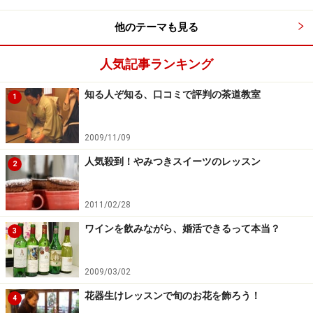
ないかも……」と思う人におすすめなのは、デパートや公
他のテーマも見る
共の会館などで展示されている、それぞれの流派が開催
する無料のイベントを見に行ってみることです。実際に
人気記事ランキング
作品に触れてみると、言葉だけでは伝わりにくい、各流
派の微妙なニュアンスの差がわかるので流派選びの参考
知る人ぞ知る、口コミで評判の茶道教室
1
になります。
2009/11/09
ただし注意したいのは、イベントに出品されているよう
人気殺到！やみつきスイーツのレッスン
2
なゴージャスな作品を活けるのが、通常のおけいこのス
タンダードではないという点。一般的なおけいこは、季
2011/02/28
節ごとの花材を使って1～1.5時間で活け方をコツコツ習
うのが基本です。一方、イベントでは特別な花器や花材
ワインを飲みながら、婚活できるって本当？
3
を使ったり、いつもより時間をかけたりしてスペシャル
な作品を作りあげていくケースが多いのです。
2009/03/02
花器生けレッスンで旬のお花を飾ろう！
4
もちろん、各流派の教室を見学するのも先生や通ってい