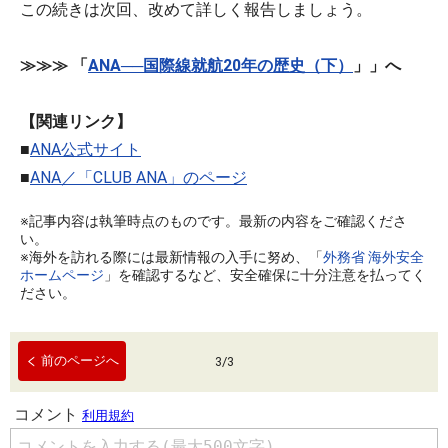
この続きは次回、改めて詳しく報告しましょう。
≫≫≫ 「
ANA──国際線就航20年の歴史（下）
」」へ
【関連リンク】
■
ANA公式サイト
■
ANA／「CLUB ANA」のページ
※記事内容は執筆時点のものです。最新の内容をご確認くださ
い。
※海外を訪れる際には最新情報の入手に努め、「
外務省 海外安全
ホームページ
」を確認するなど、安全確保に十分注意を払ってく
ださい。
前のページへ
3
/
3