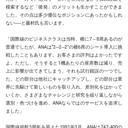
模索するなど「後発」のメリットも生かすことができま
した。その点は多少優位なポジションにあったかもしれ
ない──と藤村氏も言います。
「国際線のビジネスクラスは当時、横に7～8席あるのが
普通でしたが、ANAは“2─2─2”の横6席のシート導入に挑
戦したこともあります。お客さまの評判はよかったです
よ。ただし、そうすると1機あたりの座席数は減り、売
上に影響が出てきてしまう。それも試行錯誤の一つでし
た。どの部分は他社にキャッチアップし、どの部分は業
界に先駆けて新しいものを取り入れ、差別化をはかって
いくか。さまざまなチャレンジと研究を繰り返しながら
選別・色づけを進め、ANAならではのサービスを追求し
ました」
国際線就航5周年を迎えた1991年3月、ANAは747‐400の