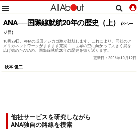
ANA──国際線就航20年の歴史（上）
(3ペー
ジ目)
10月29日、ANAの成田／シカゴ線が就航します。これにより、同社のア
メリカネットワークがますます充実！ 世界の空に向かって大きく翼を
広げ始めたANAの、国際線就航20年の歴史を振り返ります。
更新日：
2006年10月12日
秋本 俊二
他社サービスを研究しながら
ANA独自の路線を模索