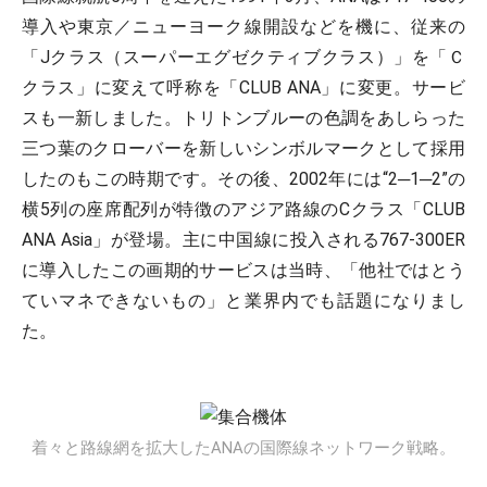
導入や東京／ニューヨーク線開設などを機に、従来の
「Jクラス（スーパーエグゼクティブクラス）」を「Ｃ
クラス」に変えて呼称を「CLUB ANA」に変更。サービ
スも一新しました。トリトンブルーの色調をあしらった
三つ葉のクローバーを新しいシンボルマークとして採用
したのもこの時期です。その後、2002年には“2─1─2”の
横5列の座席配列が特徴のアジア路線のCクラス「CLUB
ANA Asia」が登場。主に中国線に投入される767‐300ER
に導入したこの画期的サービスは当時、「他社ではとう
ていマネできないもの」と業界内でも話題になりまし
た。
着々と路線網を拡大したANAの国際線ネットワーク戦略。