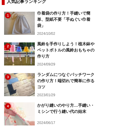
人気記事ランキング
巾着袋の作り方！手縫いで簡
1
単、型紙不要「手ぬぐい巾着
袋」
2024/10/02
風鈴を手作りしよう！植木鉢や
2
ペットボトルの風鈴おもちゃの
作り方
2024/09/29
ランダムにつなぐパッチワーク
3
の作り方！端切れで簡単に作る
コツ
2023/01/29
かがり縫いのやり方…手縫い・
4
ミシンで行う縫い代の始末
2024/06/17