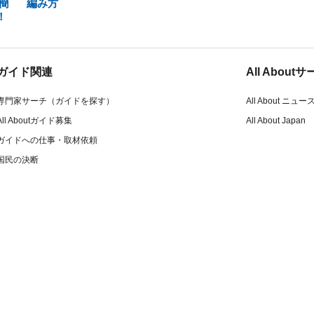
簡
編み方
！
ガイド関連
All Abou
専門家サーチ（ガイドを探す）
All About ニュー
All Aboutガイド募集
All About Japan
ガイドへの仕事・取材依頼
国民の決断