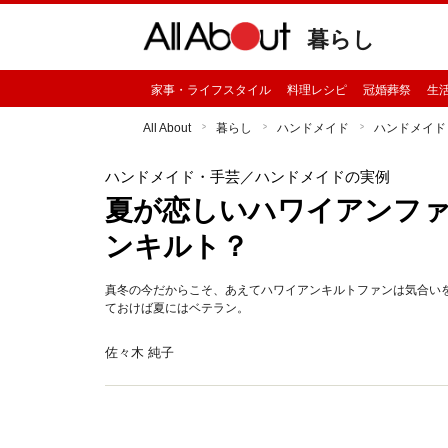
暮らし
家事・ライフスタイル
料理レシピ
冠婚葬祭
生
All About
暮らし
ハンドメイド
ハンドメイド
ハンドメイド・手芸
／ハンドメイドの実例
夏が恋しいハワイアンフ
ンキルト？
真冬の今だからこそ、あえてハワイアンキルトファンは気合い
ておけば夏にはベテラン。
佐々木 純子